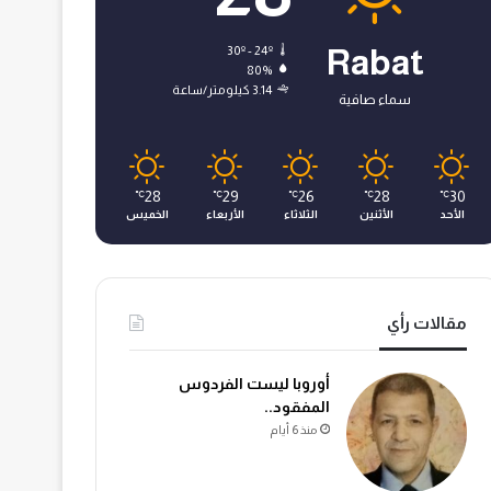
30º - 24º
Rabat
80%
3.14 كيلومتر/ساعة
سماء صافية
28
29
26
28
30
℃
℃
℃
℃
℃
الأحد
الأثنين
الثلاثاء
الأربعاء
الخميس
مقالات رأي
أوروبا ليست الفردوس
المفقود..
منذ 6 أيام