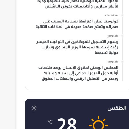
الإدارة التقنية الوطنية تصدر دليلا تنظيميا جديدا
لتأطير مدارس وأكاديميات تكوين الناشئين
منذ 24 ساعة
كولومبيا تعلن اعترافها بسيادة المغرب على
صحرائه وتفتح صفحة جديدة في العلاقات الثنائية
منذ يومين
رسوم التسجيل للموظفين في التوقيت الميسر
رؤية إصلاحية يقودها الوزير الميداوي وتجارب
دولية تدعمها
منذ يومين
المجلس الوطني لحقوق الإنسان يرصد خلاصات
أولية حول العبور الجماعي إلى سبتة ومليلية
ويحذر من التضليل الرقمي وانتهاكات الحقوق
الطقس
28
℃