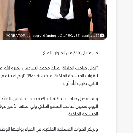
CREATOR: gd-jpeg v1.0 (using IJG JPEG v62), quality = 82?
في ما يلي بلاغ من الديوان الملكي ..
“تولى صاحب الجلالة الملك محمد السادس، نصره الله، عن
للقوات المسلحة الملكية
الثاني، طيب الله ثراه.
وقد تفضل صاحب الجلالة الملك محمد السادس، القائد ال
اليوم، بتعيين صاحب السمو الملكي ولي العهد الأمير مو
المسلحة الملكية.
وترتكز القوات المسلحة الملكية، في القيام بواجبها الوط