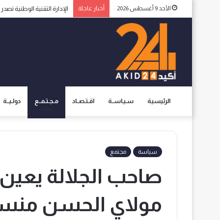
الأحد 9 أغسطس 2026
أخبار عاجلة
الإدارة التقنية الوطنية تصد
الرئيسية
سـيـاســة
اقـتـصــاد
مـجـتـمــع
دولـيــة
سياسة
مجتمع
صاحب الجلالة يعين 
مولاي الحسن منسق