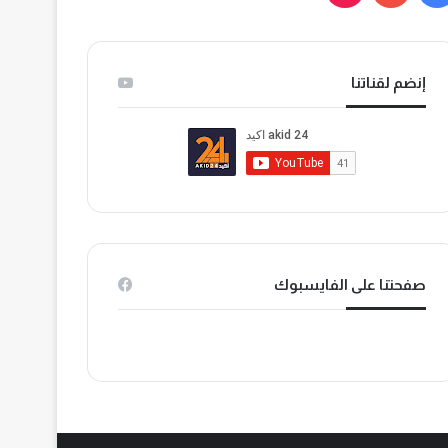
ي
و
T
س
ت
i
إنضم لقناتنا
ب
ي
k
و
و
T
ك
ب
o
k
صفحتنا على الفايسبوك