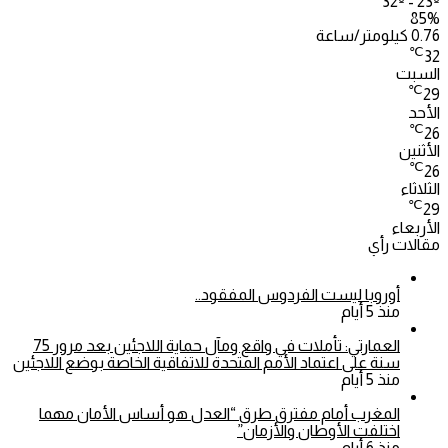
32º - 23º
85%
0.76 كيلومتر/ساعة
℃
32
السبت
℃
29
الأحد
℃
26
الأثنين
℃
26
الثلاثاء
℃
29
الأربعاء
مقالات رأي
أوروبا ليست الفردوس المفقود..
منذ 5 أيام
العمارتي: تأملات في واقع ومآل حماية اللاجئين بعد مرور 75
سنة على اعتماد الأمم المتحدة للاتفاقية الخاصة بوضع اللاجئين
منذ 5 أيام
المغرب أمام مفترق طرق “العدل هو أساس الأمان مهما
اختلفت الأوطان والأزمان”
منذ 6 أيام