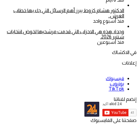
الدكتور هشام كزوط يبرز أهم الرسائل التي جاء بها خطاب
العرش..
منذ أسبوع واحد
وجدة..هذه هي الاحزاب التي قدمت مرشحيها لخوض انتخابات
شتنبر 2026.
منذ أسبوعين
في الاكشاك
إعلانات
فيسبوك
يوتيوب
‫TikTok
إنضم لقناتنا
صفحتنا على الفايسبوك