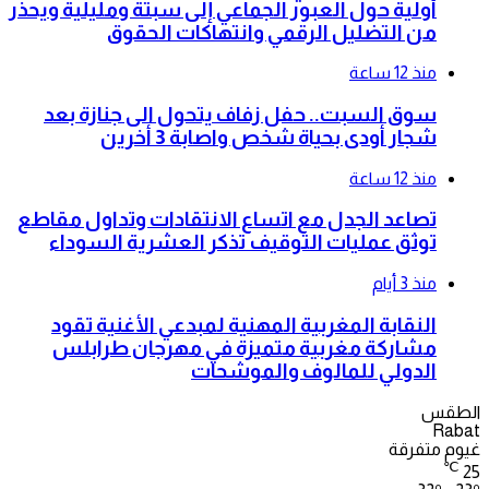
أولية حول العبور الجماعي إلى سبتة ومليلية ويحذر
من التضليل الرقمي وانتهاكات الحقوق
منذ 12 ساعة
سوق السبت.. حفل زفاف يتحول الى جنازة بعد
شجار أودى بحياة شخص واصابة 3 أخرين
منذ 12 ساعة
تصاعد الجدل مع اتساع الانتقادات وتداول مقاطع
توثق عمليات التوقيف تذكر العشرية السوداء
منذ 3 أيام
النقابة المغربية المهنية لمبدعي الأغنية تقود
مشاركة مغربية متميزة في مهرجان طرابلس
الدولي للمالوف والموشحات
الطقس
Rabat
غيوم متفرقة
℃
25