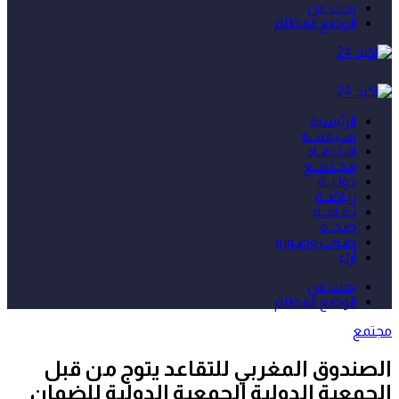
بحث عن
الوضع المظلم
الرئيسية
سـيـاســة
اقـتـصــاد
مـجـتـمــع
دولـيــة
ريـاضــة
ثـقـافــة
صـحــة
صـوت وصـورة
آراء
بحث عن
الوضع المظلم
مجتمع
الصندوق المغربي للتقاعد يتوج من قبل
الجمعية الدولية الجمعية الدولية للضمان