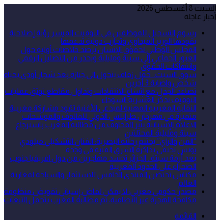
السبت 8 أغسطس 2026
أخبار عاجلة
رسوم التسجيل للموظفين في التوقيت الميسر رؤية إصلاحية
يقودها الوزير الميداوي وتجارب دولية تدعمها
المجلس الوطني لحقوق الإنسان يرصد خلاصات أولية حول
العبور الجماعي إلى سبتة ومليلية ويحذر من التضليل الرقمي
وانتهاكات الحقوق
سوق السبت.. حفل زفاف يتحول الى جنازة بعد شجار أودى بحياة
شخص واصابة 3 أخرين
تصاعد الجدل مع اتساع الانتقادات وتداول مقاطع توثق عمليات
التوقيف تذكر العشرية السوداء
النقابة المغربية المهنية لمبدعي الأغنية تقود مشاركة مغربية
متميزة في مهرجان طرابلس الدولي للمالوف والموشحات
الاعلام الإسبانية يثير المخاوف من مطالبة المغرب باسترجاع
سبتة ومليلية المحتلتين
“الفن والراي” يختتم رحلته البصرية: الفنان التشكيلي ميلودي
يونس يحتفي بذاكرة الشرق الفنية في وجدة
بعد أزمة سبتة.. الجزائر تحشد مهاجرين من دول افريقيا جنوب
الصحراء على الحدود المغربية
مكناس تحتضن المنتدى الخامس للاستثمار والسياحة لمغاربة
العالم
مصدر حكومي مغربي: لا يمكن لقاض إسباني تقويض منظومة
مكافحة الهجرة غير النظامية، ثم مطالبة المغرب بتحمل التبعات
القائمة