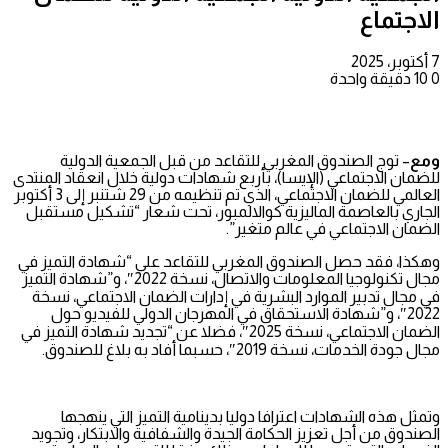
الاجتماع
7 أكتوبر، 2025
0
10
دقيقة واحدة
ومع
– توج الصندوق المغربي للتقاعد من قبل الجمعية الدولية
للضمان الاجتماعي (الإيسا)، بأربع شهادات دولية خلال انعقاد المنتدى
العالمي للضمان الاجتماعي، الذي تم تنظيمه من 29 شتنبر إلى 3 أكتوبر
الجاري بالعاصمة الماليزية كوالالمبور، تحت شعار “تشكيل مستقبل
الضمان الاجتماعي في عالم متغير”.
وهكذا، فقد حصل الصندوق المغربي للتقاعد على “شهادة التميز في
مجال تكنولوجيا المعلومات والاتصال، نسخة 2022″، و”شهادة التميز
في مجال تدبير الموارد البشرية في إدارات الضمان الاجتماعي، نسخة
2022″، و”شهادة الاستحقاق في المهرجان الدولي للفيديو حول
الضمان الاجتماعي، نسخة 2025″، فضلا عن “تجديد شهادة التميز في
مجال جودة الخدمات، نسخة 2019″، حسبما أفاد به بلاغ للصندوق.
وتمثل هذه الشهادات اعترافا دوليا بدينامية التميز التي ينهجها
الصندوق من أجل تعزيز الحكامة الجيدة والشفافية والابتكار، وتجويد