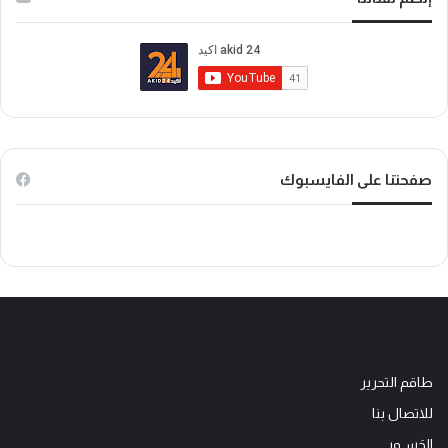
ب
ي
k
و
و
T
ك
ب
o
k
صفحتنا على الفايسبوك
طاقم التحرير
للاتصال بنا
الجَســور