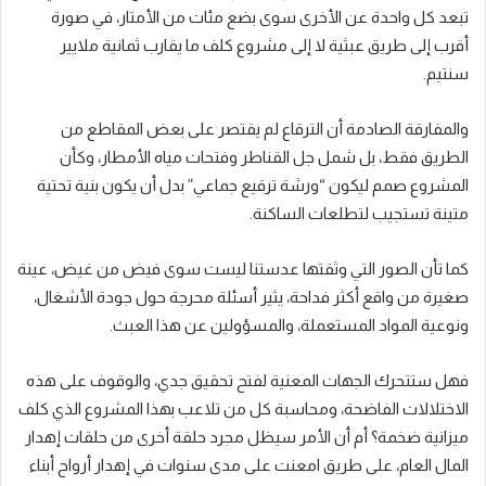
تبعد كل واحدة عن الأخرى سوى بضع مئات من الأمتار، في صورة
أقرب إلى طريق عبثية لا إلى مشروع كلف ما يقارب ثمانية ملايير
سنتيم.
والمفارقة الصادمة أن الترقاع لم يقتصر على بعض المقاطع من
الطريق فقط، بل شمل جل القناطر وفتحات مياه الأمطار، وكأن
المشروع صمم ليكون “ورشة ترقيع جماعي” بدل أن يكون بنية تحتية
متينة تستجيب لتطلعات الساكنة.
كما تأن الصور التي وثقتها عدستنا ليست سوى فيض من غيض، عينة
صغيرة من واقع أكثر فداحة، يثير أسئلة محرجة حول جودة الأشغال،
ونوعية المواد المستعملة، والمسؤولين عن هذا العبث.
فهل ستتحرك الجهات المعنية لفتح تحقيق جدي، والوقوف على هذه
الاختلالات الفاضحة، ومحاسبة كل من تلاعب بهذا المشروع الذي كلف
ميزانية ضخمة؟ أم أن الأمر سيظل مجرد حلقة أخرى من حلقات إهدار
المال العام، على طريق امعنت على مدى سنوات في إهدار أرواح أبناء