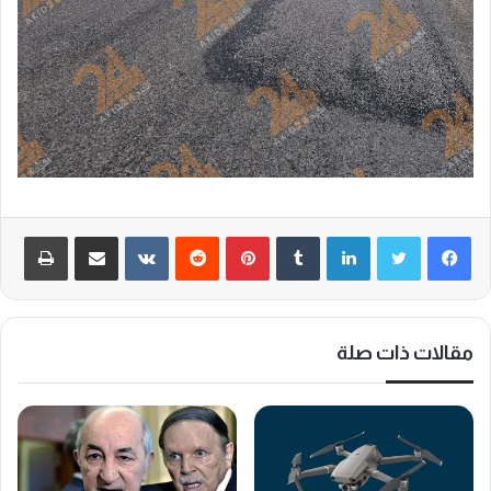
لينكدإن
‏Tumblr
بينتيريست
‏Reddit
‏VKontakte
مشاركة عبر البريد
طباعة
مقالات ذات صلة