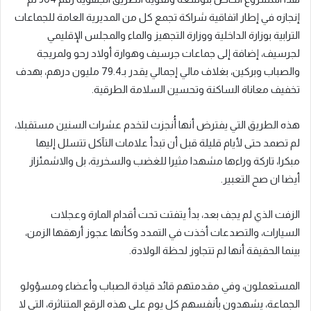
إنجازه في إطار اتفاقية شراكة تجمع كل من المديرية العامة للجماعات
الترابية بوزارة الداخلية ووزارة التجهيز والماء والمجلس الإقليمي
لجرسيف، إضافة إلى جماعات جرسيف وهوارة أولاد رحو ولمريجة
والصباب وبركين، بغلاف مالي إجمالي يقدر بـ79.4 مليون درهم، بهدف
تخفيف معاناة الساكنة وتحسين السلامة الطرقية.
هذه الطريق التي يفترض أنها أُنجزت لتخدم عشرات السنين مستقبلا،
لم تصمد حتى لأيام قليلة قبل أن تبدأ علامات التآكل تتسلل إليها
مبكرا، تاركة وراءها مشهدا مثيرا للغضب والسخرية، بل والاشمئزاز
أيضا ان صح التعبير.
الزفت الذي لم يجف بعد، بدأ يتفتت تحت أقدام المارة وعجلات
السيارات، والتصدعات أخذت في التمدد وكأنها عجوز أرهقها الزمن،
بينما الحقيقة أنها لم تتجاوز لحظة الولادة.
المستعملون، وفي مقدمتهم قائد قيادة الصباب وأعضاء ومسؤولو
الجماعة، يشهدون بأنفسهم كل يوم على هذه الرقع المتناثرة، التي لا