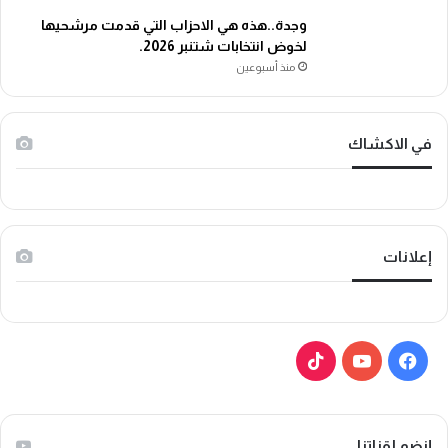
وجدة..هذه هي الاحزاب التي قدمت مرشحيها
لخوض انتخابات شتنبر 2026.
منذ أسبوعين
في الاكشاك
إعلانات
ف
ي
ي
و
T
س
ت
i
إنضم لقناتنا