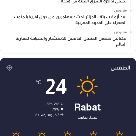
يحتفي بذاكرة الشرق الفنية في وجدة
منذ يومين
بعد أزمة سبتة.. الجزائر تحشد مهاجرين من دول افريقيا جنوب
الصحراء على الحدود المغربية
منذ يومين
مكناس تحتضن المنتدى الخامس للاستثمار والسياحة لمغاربة
العالم
الطقس
24
℃
28º - 24º
Rabat
79%
2 كيلومتر/ساعة
سماء صافية