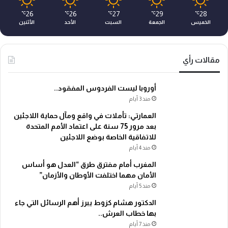
26
26
27
29
28
℃
℃
℃
℃
℃
الخميس
الجمعة
السبت
الأحد
الأثنين
مقالات رأي
أوروبا ليست الفردوس المفقود..
منذ 3 أيام
العمارتي: تأملات في واقع ومآل حماية اللاجئين
بعد مرور 75 سنة على اعتماد الأمم المتحدة
للاتفاقية الخاصة بوضع اللاجئين
منذ 4 أيام
المغرب أمام مفترق طرق “العدل هو أساس
الأمان مهما اختلفت الأوطان والأزمان”
منذ 5 أيام
الدكتور هشام كزوط يبرز أهم الرسائل التي جاء
بها خطاب العرش..
منذ 7 أيام