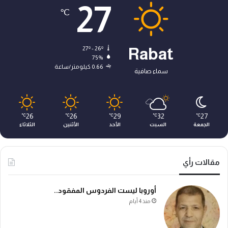
27
℃
27º - 26º
Rabat
75%
0.66 كيلومتر/ساعة
سماء صافية
26
26
29
32
27
℃
℃
℃
℃
℃
الجمعة
السبت
الأحد
الأثنين
الثلاثاء
مقالات رأي
أوروبا ليست الفردوس المفقود..
منذ 4 أيام