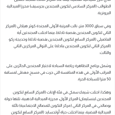
الطوالب (المركز السادس لتكوين المجندين بجرسيف) محرزا الميدالية
البرونزية.
وفي سباق 3000 متر، نالت المرتبة الأولى المجندة كوثر هيلالي (المركز
الثاني لتكوين المجندين بقصبة تادلة)، بينما احتلت المجندتين آية
الفاضيلي (المركز السابع لتكوين المجندين بقصبة تادلة) وخديجة ركو
(المركز الثاني لتكوين المجندين بتادلة) على التوالي المركزين الثاني
والثالث.
وشمل برنامج التظاهرة رياضة السباحة لاختيار المجندين الحائزين على
المراتب الأولى في هذه المنافسة التي جرت في مسبح مغطى لمسافة
50 مترا للسباحة الحرة.
وهكذا، احتلت شيماء سمكي في فئة الإناث (المركز السابع لتكوين
المجندين لبنسليمان) المركز الأول، محرزة الميدالية الذهبية، تلتها خولة
بوصالحي في المركز الثاني (مركز التكوين للمصالح الاجتماعية) نائلة
الميدالية الفضية، بينما احتلت حياة أولحسايد (المركز السابع لتكوين