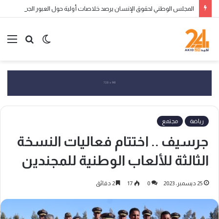
المجلس الوطني لحقوق الإنسان يرصد خلاصات أولية حول العبور الجماعي إلى سبتة ومليلية ويحذر من التضليل الرقمي وانتهاكات الحقوق
الوضع
بحث
الق
المظلم
عن
رياضة
مجتمع
جرسيف .. اختتام فعاليات النسخة
الثالثة للألعاب الوطنية للمجندين
25 ديسمبر، 2023
0
17
2 دقائق