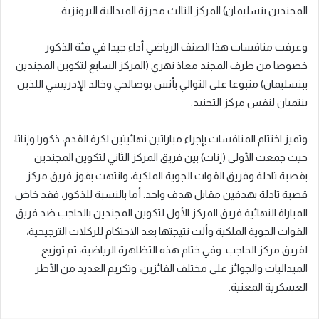
المجندين بنسليمان) المركز الثالث محرزة الميدالية البرونزية.
وعرفت منافسات هذا الصنف الرياضي أداء جيدا في فئة الذكور
خصوصا من طرف المجند معاذ نهري (المركز السابع لتكوين المجندين
ببنسليمان) متبوعا على التوالي بأنس بوصالحي وخالد الإدريسي اللذين
ينتميان لنفس مركز التجنيد.
وتميز اختتام المنافسات بإجراء مباراتين نهائيتين لكرة القدم، ذكورا وإناثا،
حيث جمعت الأولى (إناث) بين فريق المركز الثاني لتكوين المجندين
بقصبة تادلة وفريق القوات الجوية الملكية، وانتهت بفوز فريق مركز
قصبة تادلة بهدفين مقابل هدف واحد. أما بالنسبة للذكور، فقد خاض
المباراة النهائية فريق المركز الأول لتكوين المجندين بالحاجب ضد فريق
القوات الجوية الملكية وألت نتيجتها بعد الاحتكام للركلات الترجيحية،
لفريق مركز الحاجب. وفي ختام هذه التظاهرة الرياضية، تم توزيع
الميداليات والجوائز على مختلف الفائزين، وتكريم العديد من الأطر
العسكرية المعنية.