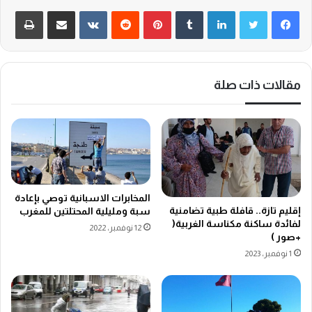
لينكدإن
‏Tumblr
بينتيريست
‏Reddit
‏VKontakte
مشاركة عبر البريد
طباعة
مقالات ذات صلة
المخابرات الاسبانية توصي بإعادة
إقليم تازة.. قافلة طبية تضامنية
سبة ومليلية المحتلتين للمغرب
لفائدة ساكنة مكناسة الغربية(
12 نوفمبر، 2022
+صور )
1 نوفمبر، 2023