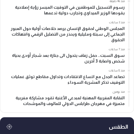
منذ 46 دقيقة
رسوم التسجيل للموظفين في التوقيت الميسر رؤية إصلاحية
يقودها الوزير الميداوي وتجارب دولية تدعمها
منذ 3 ساعات
المجلس الوطني لحقوق الإنسان يرصد خلاصات أولية حول العبور
الجماعي إلى سبتة ومليلية ويحذر من التضليل الرقمي وانتهاكات
الحقوق
منذ 7 ساعات
سوق السبت.. حفل زفاف يتحول الى جنازة بعد شجار أودى بحياة
شخص واصابة 3 أخرين
منذ 8 ساعات
تصاعد الجدل مع اتساع الانتقادات وتداول مقاطع توثق عمليات
التوقيف تذكر العشرية السوداء
منذ يومين
النقابة المغربية المهنية لمبدعي الأغنية تقود مشاركة مغربية
متميزة في مهرجان طرابلس الدولي للمالوف والموشحات
الطقس