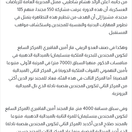
من جانبه، أعلن الرائد هشام شاطيبي، ممثل المديرية العامة للرياضات
العسكرية، أن هذه الدورة عرفت مشاركة 550 مجندا، منهم 185
مجندة، مشيرا إلى أن الهدف من تنظيم هذه التظاهرة يتمثل في
تطوير المهارات البدنية والنفسية للمجندين واستكشاف مواهب
المستقبل.
وهكذا في صنف العدو الريفي، فاز أمين الفاقيري (المركز السابع
لتكوين المجندين للبحرية الملكية ببنسليمان) بالميدالية الذهبية في
منافسات الذكور، منهيا السباق (7000 متر) في المرتبة الأولى، متبوعا
بأمين التهموني (القوات الملكية الجوية) في المركز الثاني (الميدالية
الفضية). أما المركز الثالث في هذه الفئة، فعاد للمجند نور الدين أكتي
من المركز الثاني لتكوين المجندين بقصبة تادلة الذي نال الميدالية
البرونزية.
وفي سباق مسافة 4000 متر، فاز المجند أمين الفاقيري (المركز السابع
لتكوين المجندين ببنسليمان) للمرة الثانية بالميدالية الذهبية، متبوعا
بالمجند صلاح الدين أكديد (المركز الثاني لتكوين المجندين بقصبة تادلة)
الذي أحرز الميدالية الفضية، بينما عاد المركز الثالث للمجند حسين