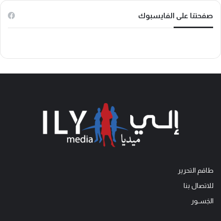
k
صفحتنا على الفايسبوك
طاقم التحرير
للاتصال بنا
الجَســور