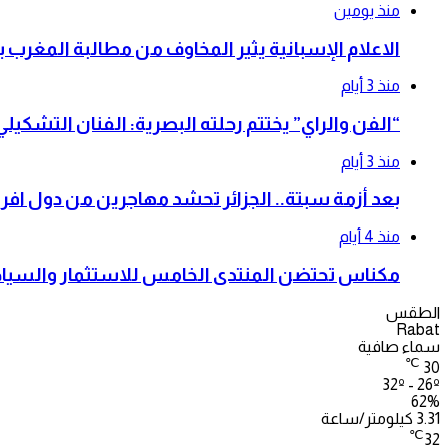
منذ يومين
الاعلام الإسبانية يثير المخاوف من مطالبة المغرب 
منذ 3 أيام
“الفن والراي” يختتم رحلته البصرية: الفنان التشكي
منذ 3 أيام
بعد أزمة سبتة.. الجزائر تحشد مهاجرين من دول افري
منذ 4 أيام
مكناس تحتضن المنتدى الخامس للاستثمار والسياحة
الطقس
Rabat
سماء صافية
℃
30
32º - 26º
62%
3.31 كيلومتر/ساعة
℃
32