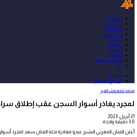
الرئيسية
سـيـاســة
اقـتـصــاد
مـجـتـمــع
دولـيــة
ريـاضــة
ثـقـافــة
صـحــة
صـوت وصـورة
آراء
بحث عن
الوضع المظلم
فن
مجتمع
مشاهير
لمجرد يغاذر أسوار السجن عقب إطلاق سر
21 أبريل، 2023
0
3
دقيقة واحدة
أعلن الفنان المغربي البشير عبدو مغادرة نجله الفنان سعد لمجرد أسوا