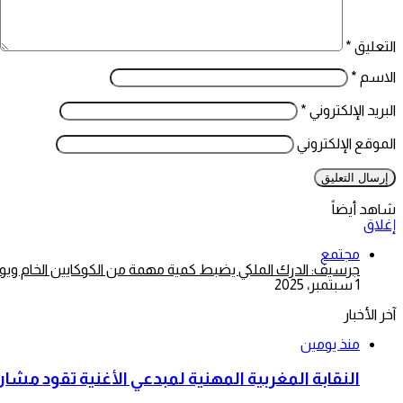
التعليق
*
الاسم
*
البريد الإلكتروني
*
الموقع الإلكتروني
شاهد أيضاً
إغلاق
مجتمع
جرسيف: الدرك الملكي يضبط كمية مهمة من الكوكايين الخام وي
1 سبتمبر، 2025
آخر الأخبار
منذ يومين
النقابة المغربية المهنية لمبدعي الأغنية تقود م