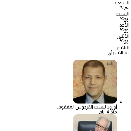
الجمعة
℃
29
السبت
℃
26
الأحد
℃
25
الأثنين
℃
26
الثلاثاء
مقالات رأي
أوروبا ليست الفردوس المفقود..
منذ 4 أيام