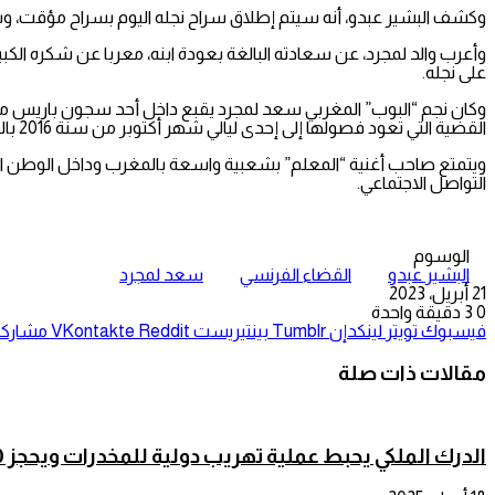
وكشف البشير عبدو، أنه سيتم إطلاق سراح نجله اليوم بسراح مؤقت، وس
وأعرب والد لمجرد، عن سعادته البالغة بعودة ابنه، معربا عن شكره الكبير
على نجله.
وكان نجم “البوب” المغربي سعد لمجرد يقبع داخل أحد سجون باريس منذ
القضية التي تعود فصولها إلى إحدى ليالي شهر أكتوبر من سنة 2016 بالعاصمة الفرنسية.
ويتمتع صاحب أغنية “المعلم” بشعبية واسعة بالمغرب وداخل الوطن ا
التواصل الاجتماعي.
الوسوم
البشير عبدو
القضاء الفرنسي
سعد لمجرد
21 أبريل، 2023
0
3
دقيقة واحدة
فيسبوك
تويتر
لينكدإن
بينتيريست
مشاركة 
مقالات ذات صلة
الدرك الملكي يحبط عملية تهريب دولية للمخدرات ويحجز 200 كيلوغرام من الشيرا بآسا الزاك