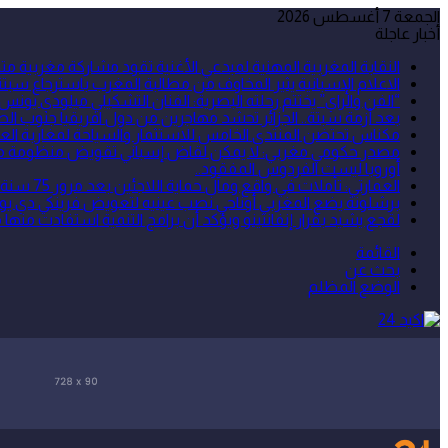
الجمعة 7 أغسطس 2026
أخبار عاجلة
النقابة المغربية المهنية لمبدعي الأغنية تقود مشاركة مغربية
الاعلام الإسبانية يثير المخاوف من مطالبة المغرب باسترجاع سبتة 
“الفن والراي” يختتم رحلته البصرية: الفنان التشكيلي ميلودي يونس
بعد أزمة سبتة.. الجزائر تحشد مهاجرين من دول افريقيا جنوب الص
مكناس تحتضن المنتدى الخامس للاستثمار والسياحة لمغاربة العا
مصدر حكومي مغربي: لا يمكن لقاض إسباني تقويض منظومة مكافح
أوروبا ليست الفردوس المفقود..
العمارتي: تأملات في واقع ومآل حماية اللاجئين بعد مرور 75 سنة على اعتماد الأمم المتحدة للاتفاقية الخاصة بوضع اللاجئين
برشلونة يضع المغربي أوناحي نصب عينيه لتعويض فرينكي دي يو
لقجع يشيد بقرار إنفانتينو ويؤكد أن برامج التنمية استفادت منها م
القائمة
بحث عن
الوضع المظلم