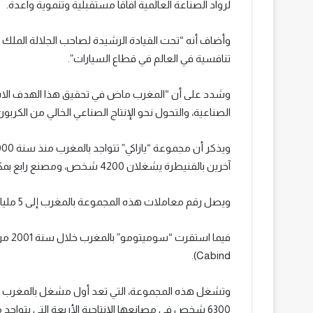
لرواد الصناعة العالمية آفاقا مستقبلية وتنموية واعدة.
وأضاف أنه “تحت القيادة الرشيدة لصاحب الجلالة المل
تنافسية في العالم في قطاع السيارات”.
وشدد على أن “المغرب ماض في تحقيق هذا الهدف الاس
الصناعية، والتحول نحو الإنتاج الصناعي الخالي من الكربون
آخرين بالقنيطرة يشغلان 4200 شخص، ومصنع رابع بمكناس يشغل 4000 شخص.
ويصل رقم معاملات هذه المجموعة بالمغرب إلى 5 مليار درهم سنويا.
Cabind).
6300 شخص في مصانعها الإنتاجية الأربعة التي يتواجد منها اثنان بعين حرودة وواحد بالدار البيضاء وآخر ببرشيد.