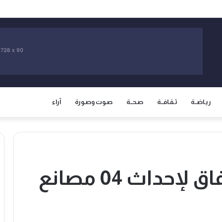
سيادة المغرب على صحرائه وتفتح صفحة جديدة في العلاقات الثنائية
ريـاضــة
ثـقـافــة
صـحــة
صـوت وصـورة
آراء
توقيع بروتوكولي اتفاق لإحداث 04 مصانع