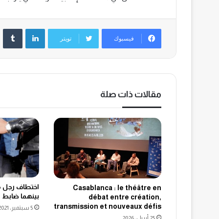
لينكدإن
‏Tumblr
فيسبوك
تويتر
مقالات ذات صلة
اختطاف رجل
Casablanca : le théâtre en
بينهما ضابط ش
débat entre création,
transmission et nouveaux défis
5 سبتمبر، 2021
25 أبريل، 2026