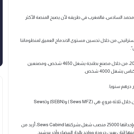
ك محمد السادس، فالمغرب في طريقه لأن يصبح المنصة الأكثر
تراتيجي من خلال تحسين مستوى الاندماج العميق لمنظوماتنا
”.
ويذكر أن مجموعة “يازاكي” تتواجد بالمغرب منذ سنة 2000، من خلال مصنع بطنجة يشغل 4650 شخص، ومصنعين
فيما استقرت “سوميتومو” بالمغرب خلال سنة 2001 من خلال ثلاثة فروع، هي (Sews MFZ ) و(SEBN) و(Sews
وتشغل هذه المجموعة، التي تعد أول مشغل بالمغرب بإحداثها 25000 منصب شغل بشركتها Sews Cabind، أزيد من