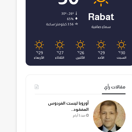
30º - 26º
Rabat
65%
3.56 كيلومتر/ساعة
سماء صافية
29
27
26
29
30
℃
℃
℃
℃
℃
السبت
الأحد
الأثنين
الثلاثاء
الأربعاء
مقالات رأي
أوروبا ليست الفردوس
المفقود..
منذ 5 أيام