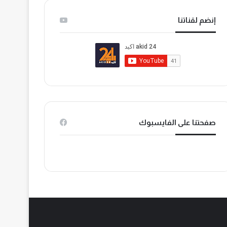
س
ت
i
إنضم لقناتنا
ب
ي
k
و
و
T
ك
ب
o
k
صفحتنا على الفايسبوك