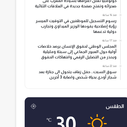
كولومبيا تعلن اعترافها بسيادة المغرب على
صحرائه وتفتح صفحة جديدة في العلاقات الثنائية
منذ 16 ساعة
رسوم التسجيل للموظفين في التوقيت الميسر
رؤية إصلاحية يقودها الوزير الميداوي وتجارب
دولية تدعمها
منذ 17 ساعة
المجلس الوطني لحقوق الإنسان يرصد خلاصات
أولية حول العبور الجماعي إلى سبتة ومليلية
ويحذر من التضليل الرقمي وانتهاكات الحقوق
منذ 22 ساعة
سوق السبت.. حفل زفاف يتحول الى جنازة بعد
شجار أودى بحياة شخص واصابة 3 أخرين
الطقس
30
℃