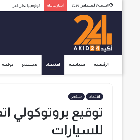
السبت 8 أغسطس 2026
أخبار عاجلة
كولومبيا تعلن اعترافها ب
الرئيسية
سـيـاســة
اقـتـصــاد
مـجـتـمــع
دولـيــة
اقتصاد
مجتمع
للسيارات