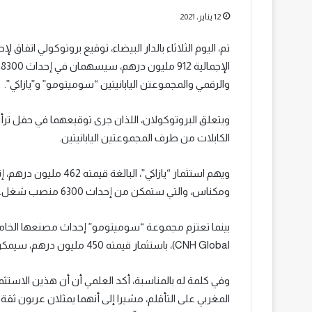
12 يناير، 2021
تم، اليوم الثلاثاء بالدار البيضاء، توقيع بروتوكولي اتفا
ا
والرقمي والمجموعتن اليابانيتين “سوميتومو” و”يازاكي”.
ويتعلق البروتوكولان، اللذان جرى توقيعهما في حفل ترأس
الكابلات من طرف المجموعتين اليابانيتين.
ويهم استثمار “يازاكي”،
ومكناس، والتي ستمكن من إحداث 6300 منصب شغل.
CNH Global)، باستثمار قيمته 450 مليون درهم، سيمكن من إحداث 2000 منصب عمل.
وفي كلمة له بالمناسبة، أكد العلمي أن أن هذين الاست
المغربي على التأقلم، مشيرا إلى أنهما يمثلان عربون ثقة 