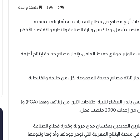
0
5
دقيقة واحدة
ق لإحداث أربع مصانع في قطاع السيارات باستثمار بلغت قيمته
لإجمالية 912 مليون درهم، سيسهمان في إحداث 8300 منصب شغل، وذلك بين وزارة الصناعة والتجارة والاقتصاد الأخضر
ه الوزير مولاي حفيظ العلمي، بإنجاز مصانع جديدة لإنتاج أحزمة
 البالغة قيمته 462 مليون درهم، إنجاز ثلاثة مصانع جديدة للمجموعة بكل من طنجة والقنيطرة
بينما تعتزم مجموعة “سوميتومو” إحداث مصنعها الخامس بالدار البيضاء لتلبية احتياجات اثنين من زبنائها، وهما (FCA) و(
ثمارين الجديدين يعكسان مدى مرونة وقدرة قطاع الصناعة
في منصة الإنتاج المغربية التي توفر جودتها وأداؤها وتنوعها