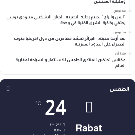
ومليلية المحتلتين
منذ يومين
“الفن والراي” يختتم رحلته البصرية: الفنان التشكيلي ميلودي يونس
يحتفي بذاكرة الشرق الفنية في وجدة
منذ يومين
بعد أزمة سبتة.. الجزائر تحشد مهاجرين من دول افريقيا جنوب
الصحراء على الحدود المغربية
منذ 3 أيام
مكناس تحتضن المنتدى الخامس للاستثمار والسياحة لمغاربة
العالم
الطقس
24
℃
31º - 23º
Rabat
83%