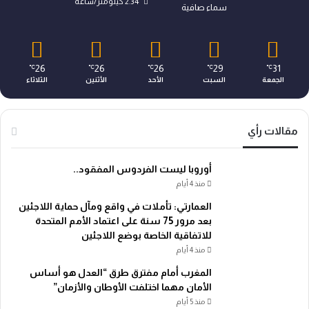
2.34 كيلومتر/ساعة
سماء صافية
26
26
26
29
31
℃
℃
℃
℃
℃
الجمعة
السبت
الأحد
الأثنين
الثلاثاء
مقالات رأي
أوروبا ليست الفردوس المفقود..
منذ 4 أيام
العمارتي: تأملات في واقع ومآل حماية اللاجئين
بعد مرور 75 سنة على اعتماد الأمم المتحدة
للاتفاقية الخاصة بوضع اللاجئين
منذ 4 أيام
المغرب أمام مفترق طرق “العدل هو أساس
الأمان مهما اختلفت الأوطان والأزمان”
منذ 5 أيام