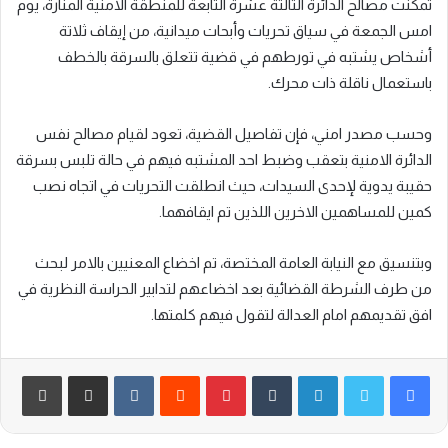
تمكنت مصالح الدائرة الثالثة عشرة التابعة للمنطقة الامنية المنارة، يوم
امس الجمعة في سياق تحريات وأبحات ميدانية، من إيقاف ثلاتة
أشخاص يشتبه في تورطهم في قضية تتعلق بالسرقة بالخطف
باستعمال ناقلة ذات محرك.
وحسب مصدر امني، فإن تفاصيل القضية، تعود لقيام مصالح نفس
الدائرة الامنية بتعقب وضبط احد المشتبه فيهم في حالة تلبس بسرقة
حقيبة يدوية لإحدى السيدات، حيث انطلقت التحريات في اتجاه نصب
كمين للمساهمين الاخرين اللذين تم ايقافهما.
وبتنسيق مع النيابة العامة المختصة، تم اخضاع المعنيين بالامر لبحث
من طرف الشرطة القضائية بعد اخضاعهم لتدابير الحراسة النظرية في
افق تقديمهم امام العدالة لتقول فيهم كلمتها.
لينكدإن
‏Tumblr
بينتيريست
‏Reddit
‏VKontakte
مشاركة عبر البريد
طباعة