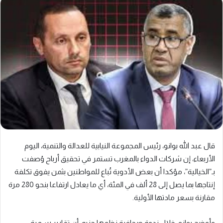
قال عبد الله بوانو، رئيس المجموعة النيابية للعدالة والتنمية، اليوم
الأربعاء، إن شركات الدواء بالمغرب تستمر في تحقيق أرباح وُصفت
بـ”الخيالية”، مؤكدا أن بعض الأدوية تُباع للمواطنين بثمن يفوق تكلفة
إنتاجها بما يصل إلى 28 ألف في المئة، أي ما يعادل ارتفاعا بنحو 280 مرة
مقارنة بسعر مادتها الأولية.
وأوضح بوانو، خلال ندوة صحافية نظمها حزبه، أن تقارير رسمية