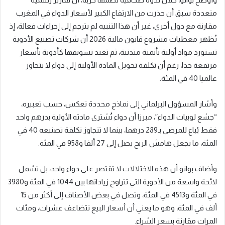
متعددة سبق أن حذرت من الارتفاع الكبير لأسعار الدواء في المغرب
مقارنة مع دول أخرى، غير أن هذا التنبيه لم يترجم إلى إجراءات فعالة، إذ
تُظهر معطيات مشروع قانون مالية 2026 أن شركات تصنيع الأدوية
تستورد مواد أولية بأثمنة متدنية، ثم تعيد تسويقها كأدوية بأسعار
مرتفعة جدا، رغم أن تكلفة تحويل المادة الأولية إلى دواء لا تتجاوز
عالميا 40 في المئة.
وأشار المسؤول البرلماني إلى نماذج محددة تعكس، حسب تعبيره،
“جشع لوبيات الدواء”، مبرزا أن دواء تُشترى مادته الأولية بدرهم واحد
فقط يُباع للمرضى بـ289 درهما، بينما لا تتجاوز تكلفة تصنيعه 40 في
المئة، ما يجعل هامش الربح يصل إلى 27 ألفا و958 في المئة.
وأضاف بوانو أن هذه الاختلالات لا تقتصر على دواء واحد، بل تشمل
لائحة واسعة من الأدوية التي تتراوح زياداتها بين 1044 في المئة و3980
في المئة و4513 في المئة، وتصل في بعض الأصناف إلى أكثر من 15
ألف في المئة، وهو ما يعني أن أسعار البيع تتضاعف عشرات، ومئات
المرات مقارنة بسعر الشراء.