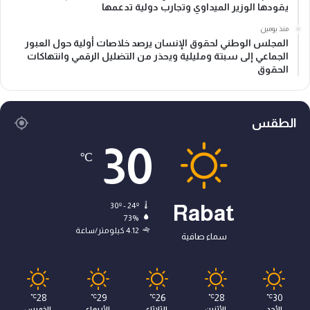
يقودها الوزير الميداوي وتجارب دولية تدعمها
منذ يومين
المجلس الوطني لحقوق الإنسان يرصد خلاصات أولية حول العبور
الجماعي إلى سبتة ومليلية ويحذر من التضليل الرقمي وانتهاكات
الحقوق
الطقس
30
℃
30º - 24º
Rabat
73%
4.12 كيلومتر/ساعة
سماء صافية
28
29
26
28
30
℃
℃
℃
℃
℃
الأحد
الأثنين
الثلاثاء
الأربعاء
الخميس