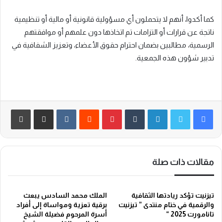
كما أكدوا، أنهم لا يتحملون أي مسؤولية قانونية أو مالية أو تنظيمية
ناتجة عن قرارات أو التزامات تم اتخاذها دون علمهم أو موافقتهم
الرسمية، مطالبين بضمان احترام حقوق الأعضاء، وتعزيز الشفافية في
تدبير شؤون هذه الجمعية.
لينكدإن
‏Tumblr
بينتيريست
‏Reddit
‏VKontakte
مشاركة عبر البريد
طباعة
مقالات ذات صلة
تيزنيت تؤكد ريادتها الثقافية
الملك محمد السادس يبعث
والرقمية في ختام منتدى ” تيزنيت
برقية تعزية ومواساة إلى أفراد
تانامورت 2025 “
أسرة المرحوم فضيلة الشيخ