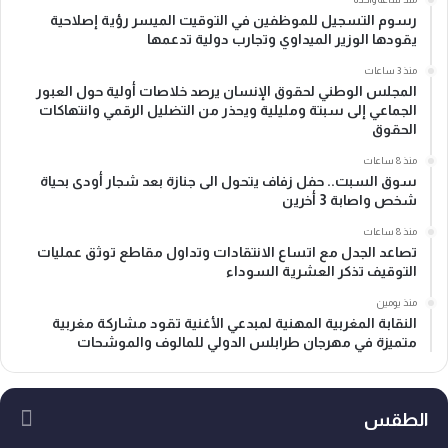
رسوم التسجيل للموظفين في التوقيت الميسر رؤية إصلاحية
يقودها الوزير الميداوي وتجارب دولية تدعمها
منذ 3 ساعات
المجلس الوطني لحقوق الإنسان يرصد خلاصات أولية حول العبور
الجماعي إلى سبتة ومليلية ويحذر من التضليل الرقمي وانتهاكات
الحقوق
منذ 8 ساعات
سوق السبت.. حفل زفاف يتحول الى جنازة بعد شجار أودى بحياة
شخص واصابة 3 أخرين
منذ 8 ساعات
تصاعد الجدل مع اتساع الانتقادات وتداول مقاطع توثق عمليات
التوقيف تذكر العشرية السوداء
منذ يومين
النقابة المغربية المهنية لمبدعي الأغنية تقود مشاركة مغربية
متميزة في مهرجان طرابلس الدولي للمالوف والموشحات
الطقس