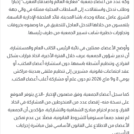
وجّه عدد من أعضاء جمعية “مغاربة العالم وأصدقاء المغرب” إخبارا
وطلب تدخل واستقالات، إلى السلطات المحلية ممثلة في والي جهة
الشرق عامل عمالة وجدة، باشا المدينة، قائد الملحقة الإدارية التاسعة،
يلتمسون من خلالها التدخل العاجل للتحقيق في ما وصفوه بخروقات
وتجاوزات خطيرة شابت تسيير الجمعية من طرف رئيسها.
وأوضح الأعضاء، ممثلين في نائبة الرئيس، الكاتب العام والمستشارة،
أن تدبير شؤون الجمعية عرف، خلال الفترة الأخيرة، اتخاذ قرارات بشكل
انفرادي، وتنظيم أنشطة باسمها، دون استشارة أعضاء المكتب، أو
عقد اجتماعات قانونية، مشيرين إلى تنظيم ملتقى بمدينة مراكش
يومي 8 و9 ماي 2026 تم دون علم أو مشاركة أغلب أعضاء المكتب.
كما سجل أعضاء الجمعية، وفق مضمون الإخبار -الذي يتوفر الموقع
على نسخة منه- إقصاء عدد من المنخرطين من المشاركة في اتخاذ
القرار، وعدم احترام مبادئ الشفافية والتشاركية، مؤكدين أن الجمعية
لم تعقد جمعاً مستوفياً للشروط القانونية، فضلاً عن عدم تمكين
الأعضاء من الاطلاع على القانون الأساسي قبل مباشرة إجراءات
التأسيس.