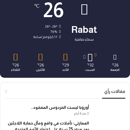
26
℃
26º - 26º
Rabat
76%
1.1 كيلومتر/ساعة
سماء صافية
26
26
29
32
26
℃
℃
℃
℃
℃
الجمعة
السبت
الأحد
الأثنين
الثلاثاء
مقالات رأي
أوروبا ليست الفردوس المفقود..
منذ 4 أيام
العمارتي: تأملات في واقع ومآل حماية اللاجئين
بعد مرور 75 سنة على اعتماد الأمم المتحدة