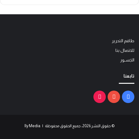
طاقم التحرير
للاتصال بنا
الجَســور
تابعنا
فيسبوك
يوتيوب
‫TikTok
© حقوق النشر 2026، جميع الحقوق محفوظة | Ily Media