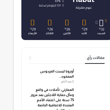
83%
1.51 كيلومتر/ساعة
غيوم متفرقة
29
26
26
29
32
℃
℃
℃
℃
℃
السبت
الأحد
الأثنين
الثلاثاء
الأربعاء
مقالات رأي
أوروبا ليست الفردوس
المفقود..
منذ 5 أيام
العمارتي: تأملات في واقع
ومآل حماية اللاجئين بعد مرور
75 سنة على اعتماد الأمم
المتحدة للاتفاقية الخاصة