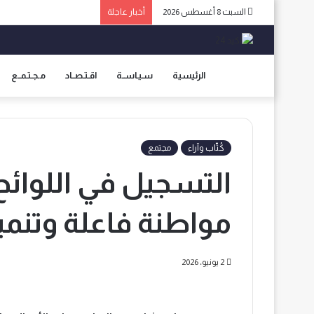
السبت 8 أغسطس 2026
أخبار عاجلة
الرئيسية
سـيـاســة
اقـتـصــاد
مـجـتـمــع
كُتّاب وآراء
مجتمع
التسجيل في اللوائح 
مواطنة فاعلة وتنم
2 يونيو، 2026