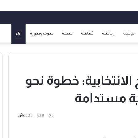
دولـيــة
ريـاضــة
ثـقـافــة
صـحــة
صـوت وصـورة
آراء
الانتخابية: خطوة نحو
ية مستدامة
0
82
2 دقائق