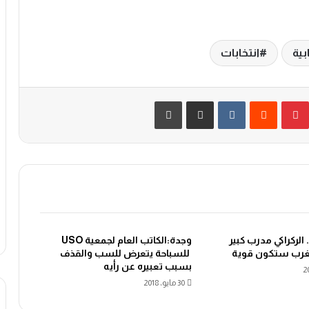
بية
انتخابات
بينتيريست
‏Reddit
‏VKontakte
مشاركة عبر البريد
طباعة
الركراكي مدرب كبير
وجدة:الكاتب العام لجمعية USO
غرب ستكون قوية
للسباحة يتعرض للسب والقذف
بسبب تعبيره عن رأيه
30 مايو، 2018