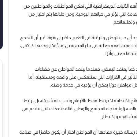
م الآليات الديمقراطية التي تمكن المواطنات والمواطنين من
امة التي تؤثر في حياتهم اليومية. ومن خلالها يتم اختيار من
 وتطلعاتهم.
أن حب الوطن والرغبة في التغيير حاضران بقوة. غير أن التحدي
ت ومساهمة فعلية في بناء المستقبل. فالأفكار وحدها لا تكفي،
نحها معنى وأثرًا.
د كما يعتقد البعض. فعندما يبتعد المواطن عن فضاءات
لتأثير في القرارات التي ستنعكس على واقعه ومستقبله. أما
كل مواطن دورًا يمكن أن يؤديه في خدمة وطنه.
ح الانتخابية لا يرتبط فقط بالأرقام ونسب المشاركة، بل يرتبط
المسؤولية تجاه المجتمع والوطن. فالمجتمعات التي تتقدم هي
المشاهدة والانتظار.
سالة كبيرة مفادها أن المواطن اختار أن يكون حاضرًا في صناعة