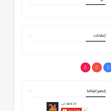
إعلانات
ف
ي
ي
و
T
س
ت
i
إنضم لقناتنا
ب
ي
k
و
و
T