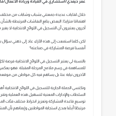
عمر حيمدي/استشاري في القيادة وريادة الأعمال
خلال لقاءات عديدة جمعتني بشباب وشابات من مختلف الجم
اهتمامًا متزايدًا. البعض يتابع النقاشات المرتبطة بالشأ
آخرون يعتبرون أن التسجيل في اللوائح الانتخابية لا يغير
لكن كلما استمعت إلى هذه الآراء، عاد إلى ذهني سؤال ب
أنفسنا فرصة المشاركة في صناعته؟
بالنسبة لي يعتبر التسجيل في اللوائح الانتخابية فرصة 
للمساهمة في رسم ملامح المرحلة المقبلة. فهو يعكس ا
الآخرون نيابة عنا، بل يساهم فيه كل مواطن من موقعه 
وتكتسي الحملة الجارية للتسجيل في اللوائح الانتخابية أ
السلطات والإدارات المعنية لتسهيل هذه العملية وتق
توسيع قاعدة المشاركة وتعزيز انخراط مختلف فئات المجت
مرتبطًا أيضًا بمدى استجابة المواطنين وإيمانهم بأن الم