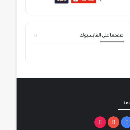
ك
ب
o
k
صفحتنا على الفايسبوك
بعنا
فيسبوك
يوتيوب
‫TikTok