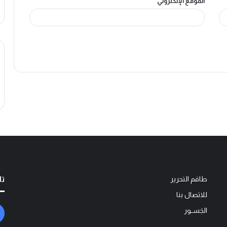
الموقع الإلكتروني
تا
طاقم التحرير
للاتصال بنا
الجَســور