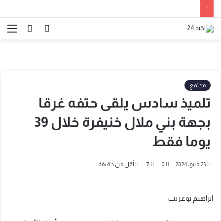
الوضع
بحث
الق
المظلم
عن
مجتمع
تلميذ سادس يلقى حتفه غرقا
بجهة بني ملال خنيفرة خلال 39
يوما فقط
25 مايو، 2024
0
7
أقل من دقيقة
ابراهيم بوعريب