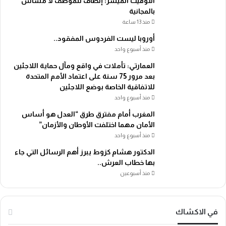
التوقيت الميسر: إنصاف للموظف لا مساس
بالمجانية
منذ 13 ساعة
أوروبا ليست الفردوس المفقود..
منذ أسبوع واحد
العمارتي: تأملات في واقع ومآل حماية اللاجئين
بعد مرور 75 سنة على اعتماد الأمم المتحدة
للاتفاقية الخاصة بوضع اللاجئين
منذ أسبوع واحد
المغرب أمام مفترق طرق “العدل هو أساس
الأمان مهما اختلفت الأوطان والأزمان”
منذ أسبوع واحد
الدكتور هشام كزوط يبرز أهم الرسائل التي جاء
بها خطاب العرش..
منذ أسبوعين
في الاكشاك