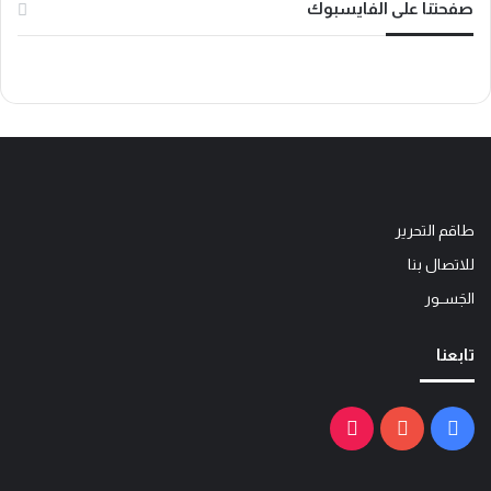
صفحتنا على الفايسبوك
طاقم التحرير
للاتصال بنا
الجَســور
تابعنا
فيسبوك
يوتيوب
‫TikTok