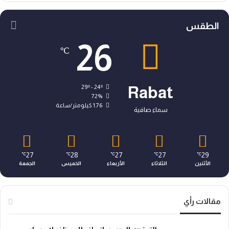
الطقس
26
℃
29º - 24º
Rabat
72%
1.76 كيلومتر/ساعة
سماء صافية
27
28
27
27
29
℃
℃
℃
℃
℃
الأثنين
الثلاثاء
الأربعاء
الخميس
الجمعة
مقالات رأي