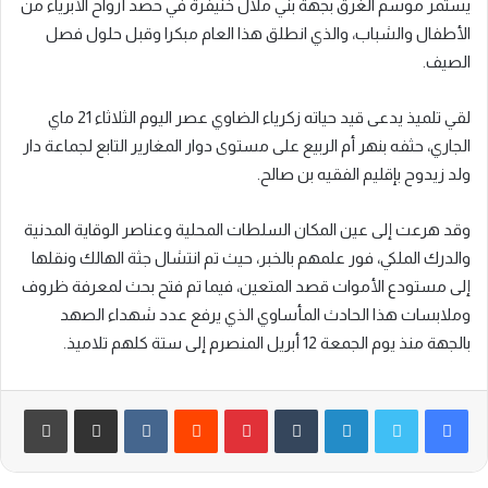
يستمر موسم الغرق بجهة بني ملال خنيفرة في حصد أرواح الأبرياء من
الأطفال والشباب، والذي انطلق هذا العام مبكرا وقبل حلول فصل
الصيف.
لقي تلميذ يدعى قيد حياته زكرياء الضاوي عصر اليوم الثلاثاء 21 ماي
الجاري، حثفه بنهر أم الربيع على مستوى دوار المغارير التابع لجماعة دار
ولد زيدوح بإقليم الفقيه بن صالح.
وقد هرعت إلى عين المكان السلطات المحلية وعناصر الوقاية المدنية
والدرك الملكي، فور علمهم بالخبر، حيث تم انتشال جثة الهالك ونقلها
إلى مستودع الأموات قصد المتعين، فيما تم فتح بحث لمعرفة ظروف
وملابسات هذا الحادث المأساوي الذي يرفع عدد شهداء الصهد
بالجهة منذ يوم الجمعة 12 أبريل المنصرم إلى ستة كلهم تلاميذ.
لينكدإن
‏Tumblr
بينتيريست
‏Reddit
‏VKontakte
مشاركة عبر البريد
طباعة