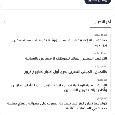
آخر الأخبار
منذ 11 ساعة
صناعة حملة إعلانية ناجحة..محور ورشة تكوينية لجمعية تمكين
بجرسيف
منذ 13 ساعة
التوقيت الميسر: إنصاف للموظف لا مساس بالمجانية
منذ يوم واحد
طانطان.. الجيش المغربي يجري أول اختبار لصاروخ كروز
منذ يومين
الإدارة التقنية الوطنية تصدر دليلا تنظيميا جديدا لتأطير مدارس
وأكاديميات تكوين الناشئين
منذ يومين
كولومبيا تعلن اعترافها بسيادة المغرب على صحرائه وتفتح صفحة
جديدة في العلاقات الثنائية