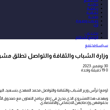
دولـيــة
ريـاضــة
ثـقـافــة
صـحــة
صـوت وصـورة
آراء
بحث عن
الوضع المظلم
سياسة
مجتمع
وزارة الشباب والثقافة والتواصل تطلق مشروع “Girls Impact Bonds” لفائدة الفتيات في وضع
30 نوفمبر، 2023
0
19
دقيقة واحدة
(ومع) ترأس وزير الشباب والثقافة والتواصل محمد المهدي بنسعيد، اليوم الخميس بالرباط، إطلاق مشروع “Girls Impact Bonds” لفائدة
ويهدف هذا المشروع، الذي يندرج في إطار برنامج التعاون مع صندوق الأمم
بحقوقهن وإدماجهن الاجتماعي والاقتصادي.