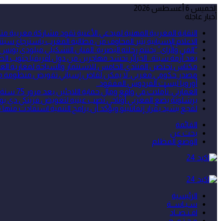
الخميس 6 أغسطس 2026
أخبار عاجلة
النقابة المغربية المهنية لمبدعي الأغنية تقود مشاركة مغربية
الاعلام الإسبانية يثير المخاوف من مطالبة المغرب باسترجاع سبتة 
“الفن والراي” يختتم رحلته البصرية: الفنان التشكيلي ميلودي يونس
بعد أزمة سبتة.. الجزائر تحشد مهاجرين من دول افريقيا جنوب الص
مكناس تحتضن المنتدى الخامس للاستثمار والسياحة لمغاربة العا
مصدر حكومي مغربي: لا يمكن لقاض إسباني تقويض منظومة مكافح
أوروبا ليست الفردوس المفقود..
العمارتي: تأملات في واقع ومآل حماية اللاجئين بعد مرور 75 سنة على اعتماد الأمم المتحدة للاتفاقية الخاصة بوضع اللاجئين
برشلونة يضع المغربي أوناحي نصب عينيه لتعويض فرينكي دي يو
لقجع يشيد بقرار إنفانتينو ويؤكد أن برامج التنمية استفادت منها م
القائمة
بحث عن
الوضع المظلم
الرئيسية
سـيـاســة
اقـتـصــاد
مـجـتـمــع