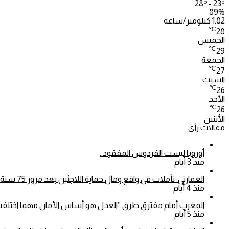
28º - 23º
89%
1.82 كيلومتر/ساعة
℃
28
الخميس
℃
29
الجمعة
℃
27
السبت
℃
26
الأحد
℃
26
الأثنين
مقالات رأي
أوروبا ليست الفردوس المفقود..
منذ 3 أيام
العمارتي: تأملات في واقع ومآل حماية اللاجئين بعد مرور 75 سنة على اعتماد الأمم المتحدة للاتفاقية الخاصة بوضع اللاجئين
منذ 4 أيام
المغرب أمام مفترق طرق “العدل هو أساس الأمان مهما اختلفت 
منذ 5 أيام