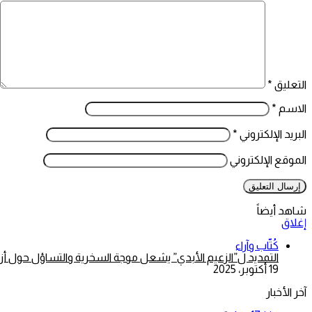
التعليق
*
الاسم
*
البريد الإلكتروني
*
الموقع الإلكتروني
شاهد أيضاً
إغلاق
كُتّاب وآراء
التمديد ل”الزعيم الأبدي” يشعل موجة السخرية والتساؤل حول أزم
19 أكتوبر، 2025
آخر الأخبار