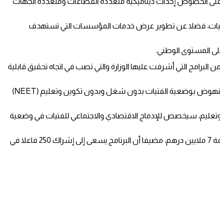
لال تحقيق ثلاث نتائج ذات أولوية، تهم الأولى على الخصوص إحداث ديناميكية متعددة القطاعات ومتعددة الجهات
الاقتصادي ورفاهية وقيادة هؤلاء الفتيات، فضلا عن تطوير عرض خدمات المؤسسات التي تستهدف
لبرامج التي أشرفت عليها الوزارة والتي تصب في اتجاه تحقيق قابلية
واعتبر أن تحقيق قابلية الشباب للشغل، باعتبارها الإشكالية الأولى التي تواجه هذه الفئة، تعني مزيدا من الاستقرار والاندماج الاجتماعي، مؤكدا أن النهوض بوضعية الفتيات بدون شغل وبدون تكوين وتعليم (NEET)
ين وتعليم، سيخصص للإدماج الاقتصادي والاجتماعي للفتيات في وضعية
وقال إن هذا البرنامج الذي يمثل نموذجا للتعاون بين المغرب وإسبانيا إلى جانب صندوق الأمم المتحدة للسكان، سيتم تمويله من قبل إسبانيا بقيمة 7 ملايين درهم، مضيفا أن البرنامج يسعى إلى إشراك 250 فاعلا في