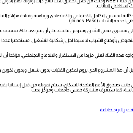
ويتوخى المشروع أيضا المساهمة في تنزيل برامج الوزارة لصالح الشباب من فئة NEET وذلك من خ
وتهم النتائج المستهدفة أيضا تطوير نهج “Girls Impact Bonds” (GIB) كآلية لتحسين التكامل الاجتماعي و
نهوض بأوضاع الشباب لا سيما لحل إشكالية التشغيل، مستحضرا عددا من ا
ودريغيز، أن هذا المشروع الذي يروم تمكين الفتيات بدون شغل وبدون تكو
عبر البريد
طباعة