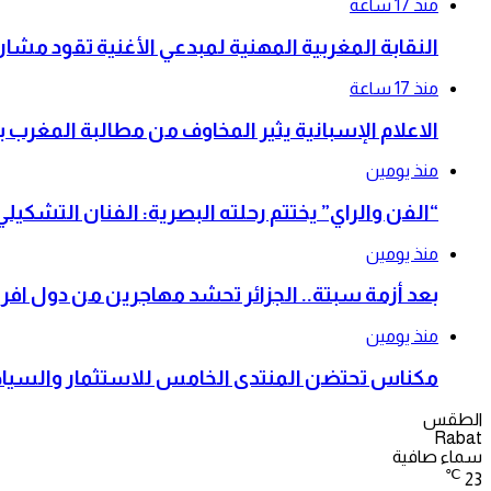
منذ 17 ساعة
النقابة المغربية المهنية لمبدعي الأغنية تقود م
منذ 17 ساعة
الاعلام الإسبانية يثير المخاوف من مطالبة المغرب 
منذ يومين
“الفن والراي” يختتم رحلته البصرية: الفنان التشكي
منذ يومين
بعد أزمة سبتة.. الجزائر تحشد مهاجرين من دول افري
منذ يومين
مكناس تحتضن المنتدى الخامس للاستثمار والسياحة
الطقس
Rabat
سماء صافية
℃
23