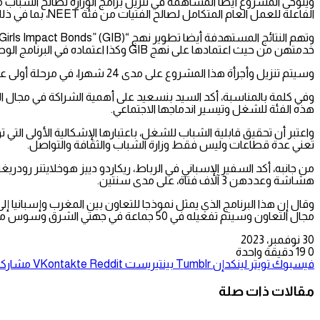
الفاعلة للعمل العام المتكامل لصالح الفتيات من فئة NEET، بما في ذلك استغلال البيانات.
خدمتهن من حيث اعتمادها على نهج GIB وكذا اعتماده في البرنامج الوطني لخدمة الشباب (jeunes. Pass).
وسيتم تنزيل وأجرأة هذا المشروع على مدى 24 شهرا، في مرحلة أولى على مستوى جهتي الشرق وسوس ماسة، على أن يتم بعد ذلك تعميمه على المستوى الوطني.
وفي كلمة بالمناسبة، أكد السيد بنسعيد على أهمية الشراكة في مجال ال
هذه الفئة للشغل وتيسير اندماجها الاجتماعي.
تعني عدة قطاعات وليس فقط وزارة الشباب والثقافة والتواصل.
من جانبه، أكد السفير الإسباني في الرباط، ريكاردو دييز هوخلايتنر ر
هشاشة وعددهن 3 آلاف فتاة، على مدى سنتين.
مجال التعاون وسيتم تفعيله في 50 جماعة في جهتي الشرق وسوس ماسة، كما سيعرف مشاركة خمس جامعات ومراكز بحث.
30 نوفمبر، 2023
0
19
دقيقة واحدة
فيسبوك
تويتر
لينكدإن
بينتيريست
مشاركة 
مقالات ذات صلة