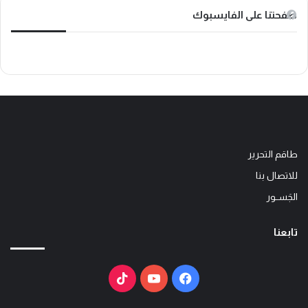
صفحتنا على الفايسبوك
طاقم التحرير
للاتصال بنا
الجَســور
تابعنا
فيسبوك
يوتيوب
‫TikTok