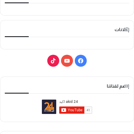
إعلانات
ف
ي
ي
و
T
س
ت
i
إنضم لقناتنا
ب
ي
k
و
و
T
ك
ب
o
k