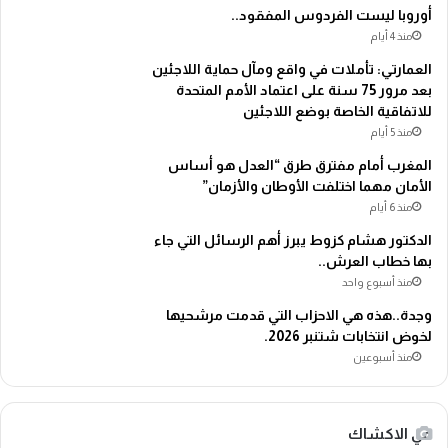
أوروبا ليست الفردوس المفقود..
منذ 4 أيام
العمارتي: تأملات في واقع ومآل حماية اللاجئين
بعد مرور 75 سنة على اعتماد الأمم المتحدة
للاتفاقية الخاصة بوضع اللاجئين
منذ 5 أيام
المغرب أمام مفترق طرق “العدل هو أساس
الأمان مهما اختلفت الأوطان والأزمان”
منذ 6 أيام
الدكتور هشام كزوط يبرز أهم الرسائل التي جاء
بها خطاب العرش..
منذ أسبوع واحد
وجدة..هذه هي الاحزاب التي قدمت مرشحيها
لخوض انتخابات شتنبر 2026.
منذ أسبوعين
في الاكشاك