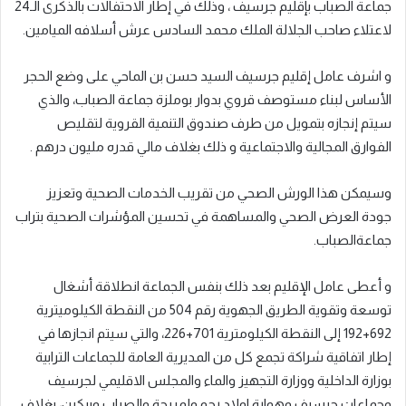
جماعة الصباب بإقليم جرسيف ، وذلك في إطار الاحتفالات بالذكرى الـ24
لاعتلاء صاحب الجلالة الملك محمد السادس عرش أسلافه الميامين.
و اشرف عامل إقليم جرسيف السيد حسن بن الماحي على وضع الحجر
الأساس لبناء مستوصف قروي بدوار بوملزة جماعة الصباب، والذي
سيتم إنجازه بتمويل من طرف صندوق التنمية القروية لتقليص
الفوارق المجالية والاجتماعية و ذلك بغلاف مالي قدره مليون درهم .
وسيمكن هذا الورش الصحي من تقريب الخدمات الصحية وتعزيز
جودة العرض الصحي والمساهمة في تحسين المؤشرات الصحية بتراب
جماعةالصباب.
و أعطى عامل الإقليم بعد ذلك بنفس الجماعة انطلاقة أشغال
توسعة وتقوية الطريق الجهوية رقم 504 من النقطة الكيلوميترية
692+192 إلى النقطة الكيلومترية 701+226، والتي سيتم انجازها في
إطار اتفاقية شراكة تجمع كل من المديرية العامة للجماعات الترابية
بوزارة الداخلية ووزارة التجهيز والماء والمجلس الاقليمي لجرسيف
وجماعات جرسيف وهوارة اولاد رحو ولمريجة والصباب وبركين، بغلاف