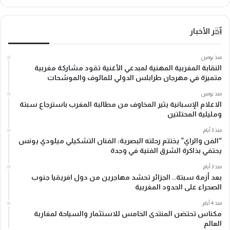
آخر الأخبار
منذ يومين
النقابة المغربية المهنية لمبدعي الأغنية تقود مشاركة مغربية
متميزة في مهرجان طرابلس الدولي للمالوف والموشحات
منذ يومين
الاعلام الإسبانية يثير المخاوف من مطالبة المغرب باسترجاع سبتة
ومليلية المحتلتين
منذ 3 أيام
“الفن والراي” يختتم رحلته البصرية: الفنان التشكيلي ميلودي يونس
يحتفي بذاكرة الشرق الفنية في وجدة
منذ 3 أيام
بعد أزمة سبتة.. الجزائر تحشد مهاجرين من دول افريقيا جنوب
الصحراء على الحدود المغربية
منذ 4 أيام
مكناس تحتضن المنتدى الخامس للاستثمار والسياحة لمغاربة
العالم