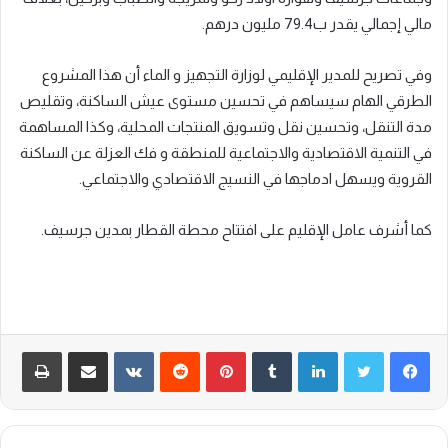
مالي إجمالي يقدر ب79.4 مليون درهم.
وفي تصريح للمدير الإقليمي لوزارة التجهيز و الماء أن هذا المشروع
الطرقي الهام سيساهم في تحسين مستوى عيش الساكنة، وتقليص
مدة التنقل، وتحسين نقل وتسويق المنتجات المحلية، وكذا المساهمة
في التنمية الاقتصادية والاجتماعية للمنطقة و فك العزلة عن الساكنة
القروية ويسهل ادماجها في النسيج الاقتصادي والاجتماعي.
كما أشرف عامل الإقليم على افتتاح محطة القطار بمدين جرسيف.
لينكدإن
‏Tumblr
بينتيريست
‏Reddit
‏VKontakte
مشاركة عبر البريد
طباعة