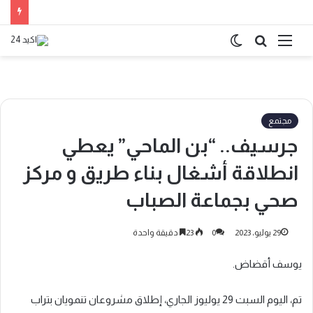
القائمة
بحث
الوضع
عن
المظلم
مجتمع
جرسيف.. “بن الماحي” يعطي
انطلاقة أشغال بناء طريق و مركز
صحي بجماعة الصباب
29 يوليو، 2023
0
23
دقيقة واحدة
يوسف أقضاض.
تم، اليوم السبت 29 يوليوز الجاري، إطلاق مشروعان تنمويان بتراب