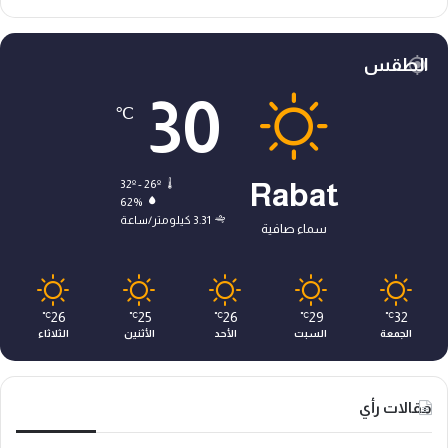
الطقس
30
℃
32º - 26º
Rabat
62%
3.31 كيلومتر/ساعة
سماء صافية
26
25
26
29
32
℃
℃
℃
℃
℃
الجمعة
السبت
الأحد
الأثنين
الثلاثاء
مقالات رأي