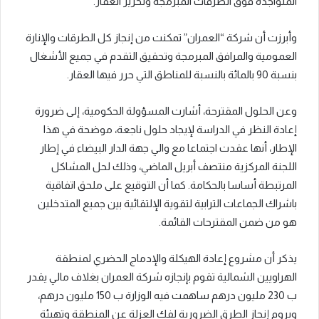
المتواجدة فوق الطرقات المبرمجة وتحرير العقار.
وأبرزت أن شركة “العمران” تمكنت من إنجاز كل الطرقات والإنارة
العمومية والمرافق المبرمجة وتحقيق التقدم في جميع الأشغال
بنسبة 90 بالمائة بالنسبة للمناطق التي حرر فيها العقار.
وعن الحلول المقترحة، أشارت المسؤولة الحكومية، إلى ضرورة
إعادة النظر في الدراسة لإيجاد حلول ناجعة، موضحة في هذا
الإطار، أنها عقدت اجتماعا مع والي جهة الدار البيضاء في إطار
اللجنة المركزية منتصف أبريل الماضي، وذلك لحل المشاكل
المرتبطة أساسا بالحكامة. كما أن التوقيع على ملحق اتفاقية
باشراك الجماعات الترابية لتقوية الإلتقائية بين جميع المتدخلين
هو من ضمن المقترحات القائمة.
يذكر أن مشروع إعادة الهيكلة والإدماج الحضري لمنطقة
الهراويين الشمالية تقوم بإنجازه شركة العمران بغلاف مالي يقدر
ب 230 مليون درهم ساهمت فيه الوزارة ب 150 مليون درهم،
ويروم إنجاز الطرق الضرورية لفك العزلة عن المنطقة وتهيئة