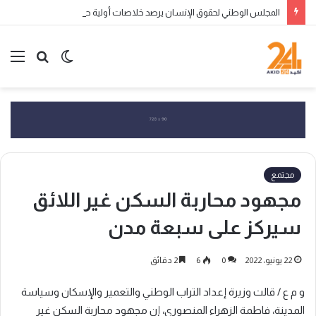
المجلس الوطني لحقوق الإنسان يرصد خلاصات أولية حول العبور الجماعي إلى سبتة ومليلية ويحذر من التضليل الرقمي وانتهاكات الحقوق
الوضع
بحث
الق
المظلم
عن
مجتمع
مجهود محاربة السكن غير اللائق
سيركز على سبعة مدن
22 يونيو، 2022
0
6
2 دقائق
و م ع / قالت وزيرة إعداد التراب الوطني والتعمير والإسكان وسياسة
المدينة، فاطمة الزهراء المنصوري، إن مجهود محاربة السكن غير