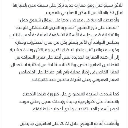
اللائق سيتواصل وفق مقاربة جديد تركز على سبعة مدن باعتبارها
تمثل 70 بالمائة من السكن الصفيحي بالمغرب.
وأوضحت الوزيرة في معرض ردها على سؤال شفوي حول
“القضاء على دور الصفيح ” تقدم به الفريق الاستقلالي للوحدة
والتعادلية ضمن جلسة الأسئلة الشفهية المنعقدة أمس الاثنين
بمجلس النواب، أن الأمر يتعلق بكل من مدن الصخيرات وتمارة
وكرسيف والعرائش والدار البيضاء الكبرى ومراكش وسلا، مشيرة
إلى أن هذه المقاربة الجديدة تنبني أيضا على تعزيز الشراكة بين
القطاعين العام والخاص، وذلك للاستفادة من امكانية استعمال
العقار الخاص في إطار عملية رابح رابح، حفاظا على اختصاص
العقار العمومي وعلى اشراك فاعلين جدد كالجهات.
كما شددت السيدة المنصوري على ضرورة ضبط الاحصاء
بالاعتماد على تكنولوجية جديدة وإحداث سجل وطني موحد
لحصر أسماء المستفيدين، والذي أعطيت انطلاقته.
وأضافت أنه تم التوقيع خلال 2022 على اتفاقيتين جديدتين