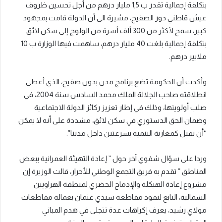
بتكلفة إجمالية تقدر ب 1,5 مليار درهم من أجل تحسين ظروف
عيش قاطني دور الصفيح، مشيرة الى أن الدولة قامت بمجهود
كبير، سمح لأكثر من 300 ألف أسرة من الولوج إلى سكن لائق
بتكلفة إجمالية بلغت 40 مليار درهم، ساهمت فيها الوزارة ب 10
ملايير درهم.
وأكدت أن الحكومة تضع برنامج مدن بدون صفيح، الذي أعطى
انطلاقته صاحب الجلالة الملك محمد السادس سنة 2004، في
صلب أولويتها، وذلك في إطار تعزيز ركائز الدولة الاجتماعية
وضمان الحق الدستوري في سكن لائق، مشددة على أنه لا يمكن
“أن نقبل كمغاربة التنمية بسرعتين داخل مدننا”.
وردا على سؤال شفوي آخر حول ” إعادة التهيئة العمرانية ببعض
المناطق ” تقدم به فريق التجمع الوطني للأحرار، قالت الوزيرة إن
مشروع إعادة الهيكلة والإدماج الحضري لمنطقة الهراويين
الشمالية، التابع لنفود مقاطعة سيدي عثمان بعمالة مقاطعات
مولاي رشيد، يعرف إكراهات عدة تتجلى في هدم المباني