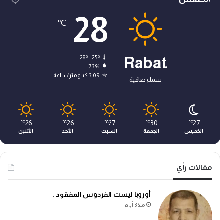
28
℃
28º - 25º
Rabat
73%
3.09 كيلومتر/ساعة
سماء صافية
26
26
27
30
27
℃
℃
℃
℃
℃
الخميس
الجمعة
السبت
الأحد
الأثنين
مقالات رأي
أوروبا ليست الفردوس المفقود..
منذ 3 أيام