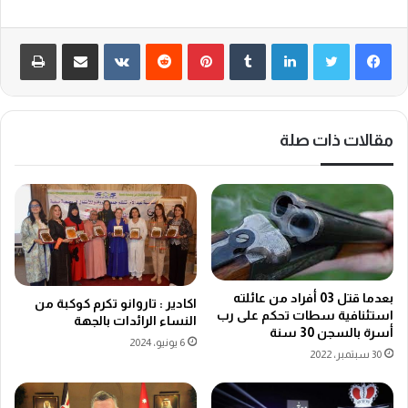
لينكدإن
‏Tumblr
بينتيريست
‏Reddit
‏VKontakte
مشاركة عبر البريد
طباعة
مقالات ذات صلة
بعدما قتل 03 أفراد من عائلته
اكادير : تاروانو تكرم كوكبة من
استئنافية سطات تحكم على رب
النساء الرائدات بالجهة
أسرة بالسجن 30 سنة
6 يونيو، 2024
30 سبتمبر، 2022