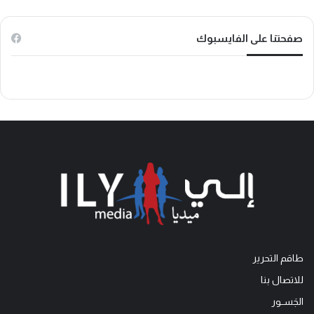
k
صفحتنا على الفايسبوك
طاقم التحرير
للاتصال بنا
الجَســور