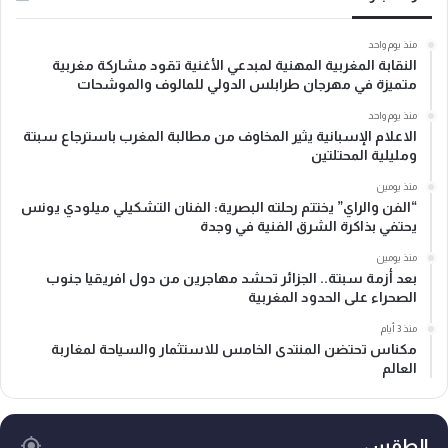
منذ يوم واحد
النقابة المغربية المهنية لمبدعي الأغنية تقود مشاركة مغربية
متميزة في مهرجان طرابلس الدولي للمالوف والموشحات
منذ يوم واحد
الاعلام الإسبانية يثير المخاوف من مطالبة المغرب باسترجاع سبتة
ومليلية المحتلتين
منذ يومين
“الفن والراي” يختتم رحلته البصرية: الفنان التشكيلي ميلودي يونس
يحتفي بذاكرة الشرق الفنية في وجدة
منذ يومين
بعد أزمة سبتة.. الجزائر تحشد مهاجرين من دول افريقيا جنوب
الصحراء على الحدود المغربية
منذ 3 أيام
مكناس تحتضن المنتدى الخامس للاستثمار والسياحة لمغاربة
العالم
الطقس