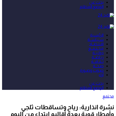
بحث عن
الوضع المظلم
الرئيسية
سـيـاســة
اقـتـصــاد
مـجـتـمــع
دولـيــة
ريـاضــة
ثـقـافــة
صـحــة
صـوت وصـورة
آراء
بحث عن
الوضع المظلم
مجتمع
نشرة انذارية: رياح وتساقطات ثلجي
وأمطار قوية بعدة أقاليم ابتداء من اليوم