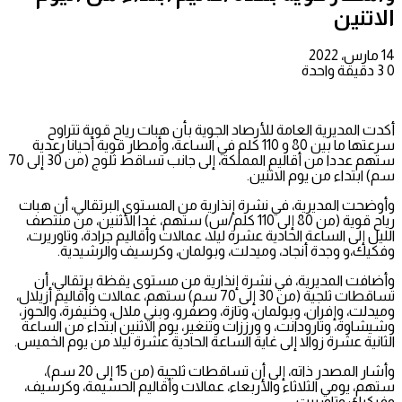
الاتنين
14 مارس، 2022
0
3
دقيقة واحدة
أكدت المديرية العامة للأرصاد الجوية بأن هبات رياح قوية تتراوح
سرعتها ما بين 80 و 110 كلم في الساعة، وأمطار قوية أحيانا رعدية
ستهم عددا من أقاليم المملكة، إلى جانب تساقط ثلوج (من 30 إلى 70
سم) ابتداء من يوم الاثنين.
وأوضحت المديرية، في نشرة إنذارية من المستوى البرتقالي، أن هبات
رياح قوية (من 80 إلى 110 كلم/س) ستهم، غدا الأثنين، من منتصف
الليل إلى الساعة الحادية عشرة ليلا، عمالات وأقاليم جرادة، وتاوريرت،
وفكيك،و وجدة أنجاد، وميدلت، وبولمان، وكرسيف والرشيدية.
وأضافت المديرية، في نشرة إنذارية من مستوى يقظة برتقالي، أن
تساقطات ثلجية (من 30 إلى 70 سم) ستهم، عمالات وأقاليم أزيلال،
وميدلت، وإفران، وبولمان، وتازة، وصفرو، وبني ملال، وخنيفرة، والحوز،
وشيشاوة، وتارودانت، و ورززات وتنغير، يوم الاثنين ابتداء من الساعة
الثانية عشرة زوالا إلى غاية الساعة الحادية عشرة ليلا من يوم الخميس.
وأشار المصدر ذاته، إلى أن تساقطات ثلجية (من 15 إلى 20 سم)،
ستهم، يومي الثلاثاء والأربعاء، عمالات وأقاليم الحسيمة، وكرسيف،
وفيكيك وتاوريرت.