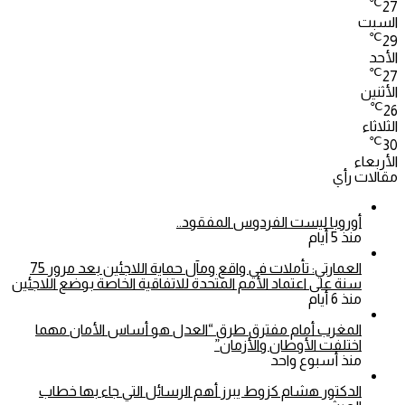
℃
27
السبت
℃
29
الأحد
℃
27
الأثنين
℃
26
الثلاثاء
℃
30
الأربعاء
مقالات رأي
أوروبا ليست الفردوس المفقود..
منذ 5 أيام
العمارتي: تأملات في واقع ومآل حماية اللاجئين بعد مرور 75
سنة على اعتماد الأمم المتحدة للاتفاقية الخاصة بوضع اللاجئين
منذ 6 أيام
المغرب أمام مفترق طرق “العدل هو أساس الأمان مهما
اختلفت الأوطان والأزمان”
منذ أسبوع واحد
الدكتور هشام كزوط يبرز أهم الرسائل التي جاء بها خطاب