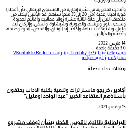
وأفادت المديرية، في نشرة إنذارية من المستوى البرتقالي، بأن أمطارا
قوية أحيانا رعدية (من 20 إلى35 ملم) ستهم، غدا الأثنين ابتداء من
منتصف الليل إلى غاية الثانية عشرة زوالا، عمالات وأقاليم الجديدة،
وسيدي بنور، وبرشيد، والصويرة، وشيشاوة، وآسفي، وإنزكان آيت
ملول، وشتوكة آيت باها، وأكادير إيدا أوتنان، والفحص- أنجرة، وطنجة،
وأصيلة والعرائش.
14 مارس، 2022
0
3
دقيقة واحدة
فيسبوك
تويتر
لينكدإن
بينتيريست
مشاركة عبر البريد
طباعة
مقالات ذات صلة
أكادير : خريجو ماستر تراث وتنمية بكلية الآداب يحتفون
بأستاذهم المتقاعد الخبير “عبد الواحد اومليل”
15 نوفمبر، 2021
البرلمانية باتا تدق ناقوس الخطر بشأن توقف مشروع