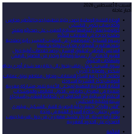
السبت 8 أغسطس 2026
أخبار عاجلة
الإدارة التقنية الوطنية تصدر دليلا تنظيميا جديدا لتأطير مدارس
وأكاديميات تكوين الناشئين
كولومبيا تعلن اعترافها بسيادة المغرب على صحرائه وتفتح
صفحة جديدة في العلاقات الثنائية
رسوم التسجيل للموظفين في التوقيت الميسر رؤية إصلاحية
يقودها الوزير الميداوي وتجارب دولية تدعمها
المجلس الوطني لحقوق الإنسان يرصد خلاصات أولية حول
العبور الجماعي إلى سبتة ومليلية ويحذر من التضليل الرقمي
وانتهاكات الحقوق
سوق السبت.. حفل زفاف يتحول الى جنازة بعد شجار أودى بحياة
شخص واصابة 3 أخرين
تصاعد الجدل مع اتساع الانتقادات وتداول مقاطع توثق عمليات
التوقيف تذكر العشرية السوداء
النقابة المغربية المهنية لمبدعي الأغنية تقود مشاركة مغربية
متميزة في مهرجان طرابلس الدولي للمالوف والموشحات
الاعلام الإسبانية يثير المخاوف من مطالبة المغرب باسترجاع
سبتة ومليلية المحتلتين
“الفن والراي” يختتم رحلته البصرية: الفنان التشكيلي ميلودي
يونس يحتفي بذاكرة الشرق الفنية في وجدة
بعد أزمة سبتة.. الجزائر تحشد مهاجرين من دول افريقيا جنوب
الصحراء على الحدود المغربية
القائمة