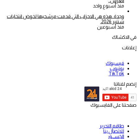
العرش..
منذ أسبوع واحد
وجدة..هذه هي الاحزاب التي قدمت مرشحيها لخوض انتخابات
شتنبر 2026.
منذ أسبوعين
في الاكشاك
إعلانات
فيسبوك
يوتيوب
‫TikTok
إنضم لقناتنا
صفحتنا على الفايسبوك
طاقم التحرير
للاتصال بنا
الجَســور