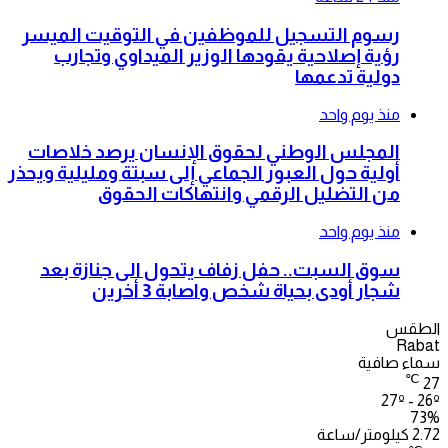
رسوم التسجيل للموظفين في التوقيت الميسر
رؤية إصلاحية يقودها الوزير الميداوي وتجارب
دولية تدعمها
منذ يوم واحد
المجلس الوطني لحقوق الإنسان يرصد خلاصات
أولية حول العبور الجماعي إلى سبتة ومليلية ويحذر
من التضليل الرقمي وانتهاكات الحقوق
منذ يوم واحد
سوق السبت.. حفل زفاف يتحول الى جنازة بعد
شجار أودى بحياة شخص واصابة 3 أخرين
الطقس
Rabat
سماء صافية
℃
27
27º - 26º
73%
2.72 كيلومتر/ساعة