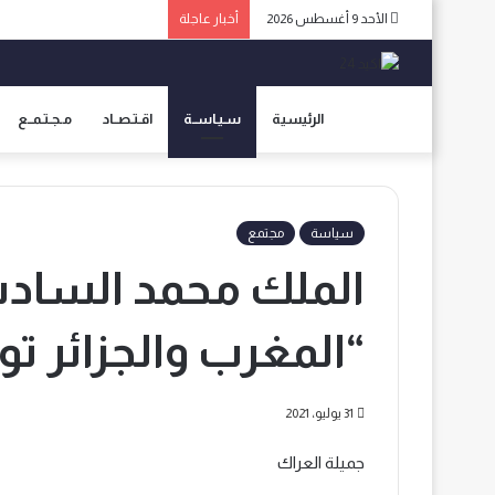
الأحد 9 أغسطس 2026
أخبار عاجلة
الرئيسية
سـيـاســة
اقـتـصــاد
مـجـتـمــع
سياسة
مجتمع
الملك محمد السا
“المغرب والجزائر تو
31 يوليو، 2021
جميلة العراك