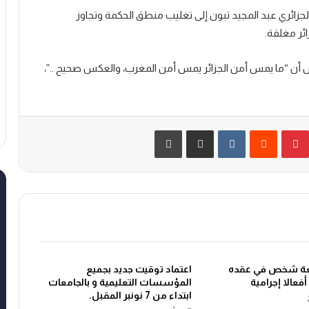
جزائري عبد المجيد تبون إلى تغليب منطق الحكمة وتجاوز
ائر مغلقة.
 في خطاب الذكرى الـ22 لعيد العرش أن “ما يمس أمن الجزائر يمس أمن المغرب، والعكس صحيح ..”،
بينتيريست
‏Reddit
‏VKontakte
مشاركة عبر البريد
طباعة
عة شخص في عقده
اعتماد توقيت جديد بجميع
 أفعالا إجرامية
المؤسسات التعليمية و بالجامعات
ابتداء من 7 نونبر المقبل.