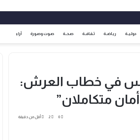
دولـيــة
ريـاضــة
ثـقـافــة
صـحــة
صـوت وصـورة
آراء
دس في خطاب العرش:
أمان متكاملان”
0
2
أقل من دقيقة