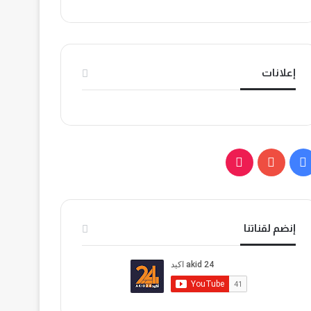
إعلانات
ف
ي
ي
و
T
س
ت
i
إنضم لقناتنا
ب
ي
k
و
و
T
ك
ب
o