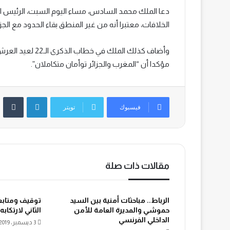
دعا الملك محمد السادس، مساء اليوم السبت، الرئيس ال
الخلافات، معتبرا أنه من غير المنطق بقاء الحدود مع الجز
وأضاف كذلك الملك
مؤكدا أن “المغرب والجزائر توأمان متكاملان”.
لينكدإن
‏Tumblr
فيسبوك
تويتر
مقالات ذات صلة
الرباط.. مباحثات أمنية بين السيد
توقيف ومتاب
حموشي والمديرة العامة للأمن
الثاني لارتكابه
الداخلي الفرنسي
3 ديسمبر، 2019