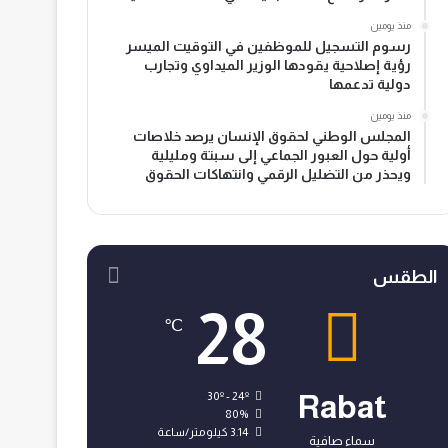
منذ يومين
رسوم التسجيل للموظفين في التوقيت الميسر
رؤية إصلاحية يقودها الوزير الميداوي وتجارب
دولية تدعمها
منذ يومين
المجلس الوطني لحقوق الإنسان يرصد خلاصات
أولية حول العبور الجماعي إلى سبتة ومليلية
ويحذر من التضليل الرقمي وانتهاكات الحقوق
الطقس
28
℃
30º - 24º
Rabat
80%
3.14 كيلومتر/ساعة
سماء صافية