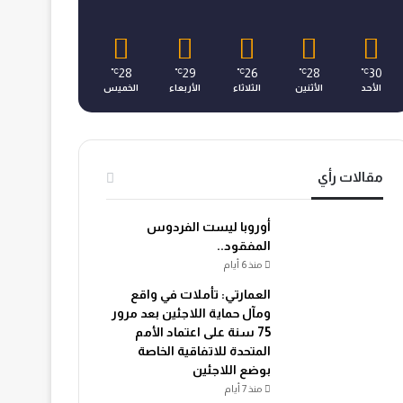
28
29
26
28
30
℃
℃
℃
℃
℃
الأحد
الأثنين
الثلاثاء
الأربعاء
الخميس
مقالات رأي
أوروبا ليست الفردوس
المفقود..
منذ 6 أيام
العمارتي: تأملات في واقع
ومآل حماية اللاجئين بعد مرور
75 سنة على اعتماد الأمم
المتحدة للاتفاقية الخاصة
بوضع اللاجئين
منذ 7 أيام