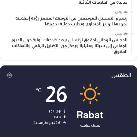
جديدة في العلاقات الثنائية
منذ يومين
رسوم التسجيل للموظفين في التوقيت الميسر رؤية إصلاحية
يقودها الوزير الميداوي وتجارب دولية تدعمها
منذ يومين
المجلس الوطني لحقوق الإنسان يرصد خلاصات أولية حول العبور
الجماعي إلى سبتة ومليلية ويحذر من التضليل الرقمي وانتهاكات
الحقوق
الطقس
26
℃
30º - 24º
Rabat
84%
2.61 كيلومتر/ساعة
سماء صافية