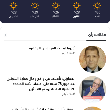
28
29
26
28
30
℃
℃
℃
℃
℃
الأحد
الأثنين
الثلاثاء
الأربعاء
الخميس
مقالات رأي
أوروبا ليست الفردوس المفقود..
منذ 6 أيام
العمارتي: تأملات في واقع ومآل حماية اللاجئين
بعد مرور 75 سنة على اعتماد الأمم المتحدة
للاتفاقية الخاصة بوضع اللاجئين
منذ 7 أيام
المغرب أمام مفترق طرق “العدل هو أساس