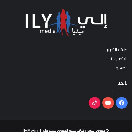
طاقم التحرير
للاتصال بنا
الجَســور
تابعنا
فيسبوك
يوتيوب
‫TikTok
© حقوق النشر 2026، جميع الحقوق محفوظة | Ily Media