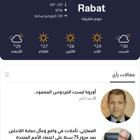
30º - 23º
Rabat
87%
1.81 كيلومتر/ساعة
غيوم متفرقة
29
27
26
29
30
℃
℃
℃
℃
℃
السبت
الأحد
الأثنين
الثلاثاء
الأربعاء
مقالات رأي
أوروبا ليست الفردوس المفقود..
منذ 5 أيام
العمارتي: تأملات في واقع ومآل حماية اللاجئين
بعد مرور 75 سنة على اعتماد الأمم المتحدة