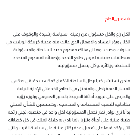
ياسمين_الحاج
الكل راع والكل مسؤول عن رعيته ، بسياسة رشيدة والوقوف على
الخلل وبؤر الفساد والاهمال الذي عانت منه مدينة خريبكة الويلات في
سنوات مضت ، وبما ان هناك مفهوم جديد للسلطة والمسؤولية
بمنطلقات حقيقية لغرس طابع التجدد وإضفائه المفهوم المتجدد
للسلطة وركائزه ،وكل يتحمل مسؤوليته .
فنحن نستبشر خيرا برجال السلطة الاكفاء كمكسب حقيقي يعكس
المسار الديمقراطي والمتمثل في الطابع الخدماتي للإدارة الترابية
والحرص على تجويد أدائها المرتبط بالتدبير العمومي وبلورة رؤية
حكاماتية للتنمية المستدامة و المندمجة . وكمتتبعين للشأن المحلي
بدأنا نرى بوادر ثمار تحمل المسؤولية لكل واحد في منصبه ،تجني رائحة
طيبة مبنية على أجرأة وتنزيل لما نادى به جلالة الملك في كل خطاباته
التي يؤكد فيها على تفعيل عدة ركائز مبنية على سياسة القرب والتي