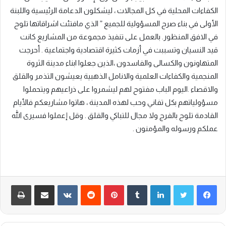
الكفاءات المحلية في كل المجالات ، ليشكلون الدعامة الرئيسية واللبنة
الأولى في بناء صرح المسؤولية للجميع ” الذي مافتئت اشراقاتها تلوح
في الافق المنظور. بالعمل على تنفيذ مجموعة من المشاريع كانت
قيد النسيان وتسببت في أزمات كثيرة اقتصادية واجتماعية . أحرجت
المتهاونون والكسالى والفاسدون ،الذين جعلوا ابناء مدينة الثروة
المنجمية والكفاءات العلمية والانامل الذهبية يعيشون التذمر والقلق
والاقصاء .اليوم الباب مفتوح لهم ليشمروا على ذراعيهم ويتحملوا
مسؤولياتهم بكل تفاني وحب لهذه المدينة ، هاتوا مشاريعكم فالأيام
القادمة تلوح بالفرج ولا مجال للتباكي والقلق . وقل إعملوا فسيرى الله
عملكم ورسوله والمؤمنون .
لينكدإن
‏Tumblr
بينتيريست
‏Reddit
‏VKontakte
مشاركة عبر البريد
طباعة