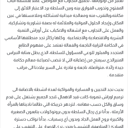
تعتبر من أولوياتها ، تحقيق التجاوب مع المواطن، عملا بفلسفة الباب
المفتوح وتذويب الفوارق بينه وبين السلطة برد الاعتبار اللائق إلى
مكانته،وبالتقرب منه ومعالجة ميدانية لمشاكله وملامستها في عين
المكان وإيجاد الحلول المواتية والملائمة له بصفة تشاورية وتشاركية،
والعمل على التجاوب مع انشغاله والانكباب على أوراش التنمية
البشرية والاقتصادية والاجتماعية . وكلها ركائز تجد منطلقها الأساسي
في الحكامة الترابية الناجعة والفعالة تعتمد على مفهوم الطابع
المتجدد والمبلور للوعي المسؤول للسلطة، الذي يظل بمثابة النبراس
المنيرالذي سيمتح من إضاءاته التي لا تنضب لصياغة معالم حكامة
جيدة رائدة ،متواصلة، ناجعة و قادرة على السير ببلادنا الى مراتب
متقدمة .
بحيث نجد التحيين و المسايرة والمواكبة لعدة انشطة بالاضافة الى
ترميم اوراش تنموية كانت قيد الاهمال ،لنجد الجميع يشتغل على قدم
وساق والكل حسب مهامه ، لتزدهر خريبكة التي طالما ناديناها بالمرأة
الأرملة ، بدأنا نرى رجال السلطة بدون بروتوكولات يتابعون الصغيرة
والكبيرة بروح العمل الجاد وبدون اَي رسميات ، بدأنا نواكب دسترة
المبادئ ( المناصفة، التشبيب) ونحن نرى الإصرار على التنقيب على