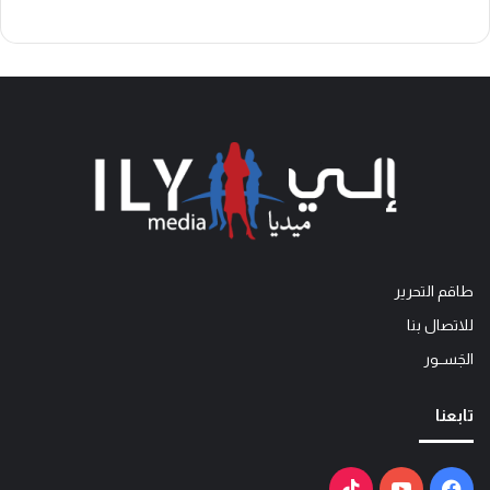
طاقم التحرير
للاتصال بنا
الجَســور
تابعنا
فيسبوك
يوتيوب
‫TikTok