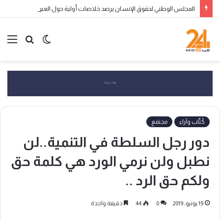
المجلس الوطني لحقوق الإنسان يرصد خلاصات أولية حول العبور الجماعي إلى سبتة ومليلية ويحذر من التضليل الرقمي وانتهاكات الحقوق
الوضع
بحث
الق
المظلم
عن
كُتّاب وآراء
مجتمع
دور رجل السلطة في التنمية..لن
نطبل ولن نرمي الورد هي كلمة حق
ولكم حق الرد ..
19 يونيو، 2019
0
44
دقيقة واحدة