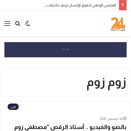
المجلس الوطني لحقوق الإنسان يرصد خلاصات أولية حول العبور الجماعي إلى سبتة ومليلية ويحذر من التضليل الرقمي وانتهاكات الحقوق
الوضع
بحث
الق
المظلم
عن
زوم زوم
فن
14 ديسمبر، 2021
بالصو والفيديو .. أستاذ الرقص “مصطفى زوم