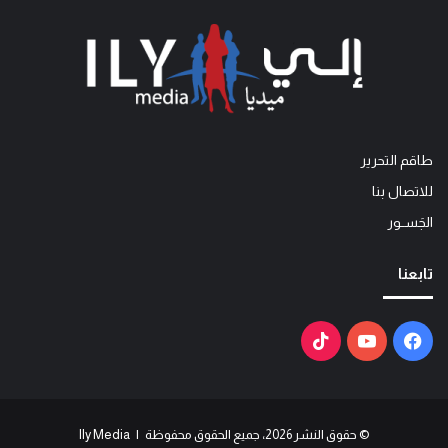
طاقم التحرير
للاتصال بنا
الجَســور
تابعنا
فيسبوك
يوتيوب
‫TikTok
© حقوق النشر 2026، جميع الحقوق محفوظة | Ily Media