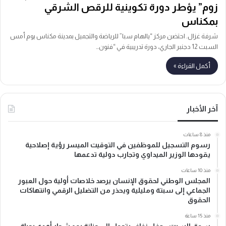
زوم” يؤطر دورة تكوينية للرقص الشرقي
بمكناس
شرفة غزال. احتضن مركز “يالهام سبا” للرياضة والتجميل بمدينة مكناس يوم أمس
السبت 12 دجنبر الجاري، دورة تدريبية في “فنون…
أكمل القراءة »
آخر الأخبار
منذ 8 ساعات
رسوم التسجيل للموظفين في التوقيت الميسر رؤية إصلاحية
يقودها الوزير الميداوي وتجارب دولية تدعمها
منذ 10 ساعات
المجلس الوطني لحقوق الإنسان يرصد خلاصات أولية حول العبور
الجماعي إلى سبتة ومليلية ويحذر من التضليل الرقمي وانتهاكات
الحقوق
منذ 15 ساعة
سوق السبت.. حفل زفاف يتحول الى جنازة بعد شجار أودى بحياة