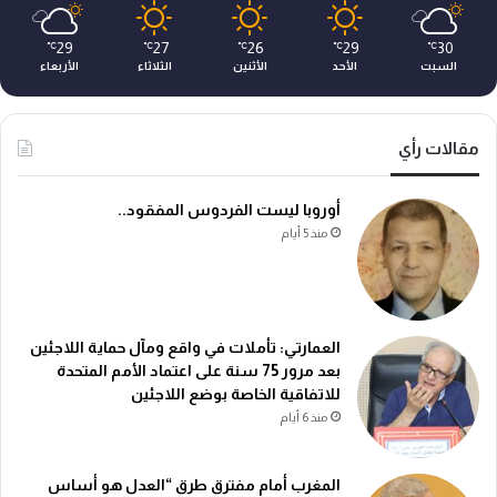
29
27
26
29
30
℃
℃
℃
℃
℃
السبت
الأحد
الأثنين
الثلاثاء
الأربعاء
مقالات رأي
أوروبا ليست الفردوس المفقود..
منذ 5 أيام
العمارتي: تأملات في واقع ومآل حماية اللاجئين
بعد مرور 75 سنة على اعتماد الأمم المتحدة
للاتفاقية الخاصة بوضع اللاجئين
منذ 6 أيام
المغرب أمام مفترق طرق “العدل هو أساس