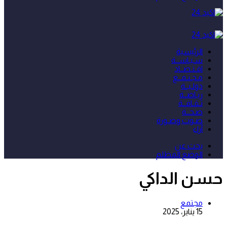
الرئيسية
سـيـاســة
اقـتـصــاد
مـجـتـمــع
دولـيــة
ريـاضــة
ثـقـافــة
صـحــة
صـوت وصـورة
آراء
بحث عن
الوضع المظلم
حسن الداكي
مجتمع
15 يناير، 2025