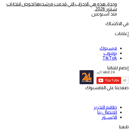
وجدة..هذه هي الاحزاب التي قدمت مرشحيها لخوض انتخابات
شتنبر 2026.
منذ أسبوعين
في الاكشاك
إعلانات
فيسبوك
يوتيوب
‫TikTok
إنضم لقناتنا
صفحتنا على الفايسبوك
طاقم التحرير
للاتصال بنا
الجَســور
تابعنا