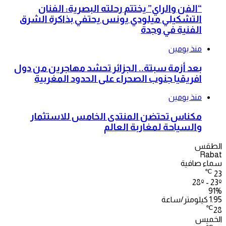
“الفن والراي” يختتم رحلته البصرية: الفنان
التشكيلي ميلودي يونس يحتفي بذاكرة الشرق
الفنية في وجدة
منذ يومين
بعد أزمة سبتة.. الجزائر تحشد مهاجرين من دول
افريقيا جنوب الصحراء على الحدود المغربية
منذ يومين
مكناس تحتضن المنتدى الخامس للاستثمار
والسياحة لمغاربة العالم
الطقس
Rabat
سماء صافية
℃
23
28º - 23º
91%
1.95 كيلومتر/ساعة
℃
28
الخميس