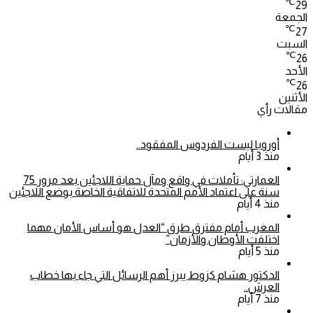
℃
29
الجمعة
℃
27
السبت
℃
26
الأحد
℃
26
الأثنين
مقالات رأي
أوروبا ليست الفردوس المفقود..
منذ 3 أيام
العمارتي: تأملات في واقع ومآل حماية اللاجئين بعد مرور 75
سنة على اعتماد الأمم المتحدة للاتفاقية الخاصة بوضع اللاجئين
منذ 4 أيام
المغرب أمام مفترق طرق “العدل هو أساس الأمان مهما
اختلفت الأوطان والأزمان”
منذ 5 أيام
الدكتور هشام كزوط يبرز أهم الرسائل التي جاء بها خطاب
العرش..
منذ 7 أيام