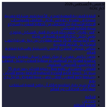
الخميس 6 أغسطس 2026
أخبار عاجلة
النقابة المغربية المهنية لمبدعي الأغنية تقود مشاركة مغربية
متميزة في مهرجان طرابلس الدولي للمالوف والموشحات
الاعلام الإسبانية يثير المخاوف من مطالبة المغرب باسترجاع
سبتة ومليلية المحتلتين
“الفن والراي” يختتم رحلته البصرية: الفنان التشكيلي ميلودي
يونس يحتفي بذاكرة الشرق الفنية في وجدة
بعد أزمة سبتة.. الجزائر تحشد مهاجرين من دول افريقيا جنوب
الصحراء على الحدود المغربية
مكناس تحتضن المنتدى الخامس للاستثمار والسياحة لمغاربة
العالم
مصدر حكومي مغربي: لا يمكن لقاض إسباني تقويض منظومة
مكافحة الهجرة غير النظامية، ثم مطالبة المغرب بتحمل التبعات
أوروبا ليست الفردوس المفقود..
العمارتي: تأملات في واقع ومآل حماية اللاجئين بعد مرور 75
سنة على اعتماد الأمم المتحدة للاتفاقية الخاصة بوضع اللاجئين
برشلونة يضع المغربي أوناحي نصب عينيه لتعويض فرينكي دي
يونغ
لقجع يشيد بقرار إنفانتينو ويؤكد أن برامج التنمية استفادت
منها مئات الاتحادات عبر العالم
القائمة
بحث عن
الوضع المظلم