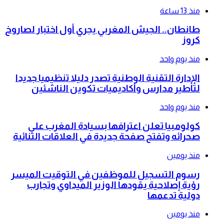
منذ 13 ساعة
طانطان.. الجيش المغربي يجري أول اختبار لصاروخ
كروز
منذ يوم واحد
الإدارة التقنية الوطنية تصدر دليلا تنظيميا جديدا
لتأطير مدارس وأكاديميات تكوين الناشئين
منذ يوم واحد
كولومبيا تعلن اعترافها بسيادة المغرب على
صحرائه وتفتح صفحة جديدة في العلاقات الثنائية
منذ يومين
رسوم التسجيل للموظفين في التوقيت الميسر
رؤية إصلاحية يقودها الوزير الميداوي وتجارب
دولية تدعمها
منذ يومين