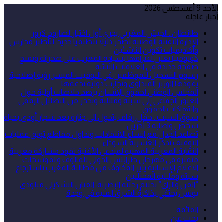
الأحد 9 أغسطس 2026
أخبار عاجلة
طانطان.. الجيش المغربي يجري أول اختبار لصاروخ كروز
الإدارة التقنية الوطنية تصدر دليلا تنظيميا جديدا لتأطير مدارس
وأكاديميات تكوين الناشئين
كولومبيا تعلن اعترافها بسيادة المغرب على صحرائه وتفتح
صفحة جديدة في العلاقات الثنائية
رسوم التسجيل للموظفين في التوقيت الميسر رؤية إصلاحية
يقودها الوزير الميداوي وتجارب دولية تدعمها
المجلس الوطني لحقوق الإنسان يرصد خلاصات أولية حول
العبور الجماعي إلى سبتة ومليلية ويحذر من التضليل الرقمي
وانتهاكات الحقوق
سوق السبت.. حفل زفاف يتحول الى جنازة بعد شجار أودى بحياة
شخص واصابة 3 أخرين
تصاعد الجدل مع اتساع الانتقادات وتداول مقاطع توثق عمليات
التوقيف تذكر العشرية السوداء
النقابة المغربية المهنية لمبدعي الأغنية تقود مشاركة مغربية
متميزة في مهرجان طرابلس الدولي للمالوف والموشحات
الاعلام الإسبانية يثير المخاوف من مطالبة المغرب باسترجاع
سبتة ومليلية المحتلتين
“الفن والراي” يختتم رحلته البصرية: الفنان التشكيلي ميلودي
يونس يحتفي بذاكرة الشرق الفنية في وجدة
القائمة
بحث عن