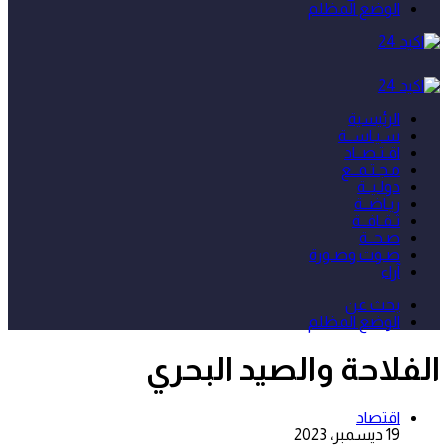
الوضع المظلم
الرئيسية
سـيـاســة
اقـتـصــاد
مـجـتـمــع
دولـيــة
ريـاضــة
ثـقـافــة
صـحــة
صـوت وصـورة
آراء
بحث عن
الوضع المظلم
الفلاحة والصيد البحري
اقتصاد
19 ديسمبر، 2023