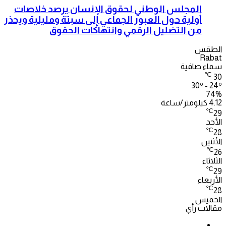
المجلس الوطني لحقوق الإنسان يرصد خلاصات
أولية حول العبور الجماعي إلى سبتة ومليلية ويحذر
من التضليل الرقمي وانتهاكات الحقوق
الطقس
Rabat
سماء صافية
℃
30
30º - 24º
74%
4.12 كيلومتر/ساعة
℃
29
الأحد
℃
28
الأثنين
℃
26
الثلاثاء
℃
29
الأربعاء
℃
28
الخميس
مقالات رأي