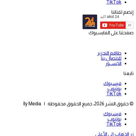
‫TikTok
إنضم لقناتنا
صفحتنا على الفايسبوك
طاقم التحرير
للاتصال بنا
الجَســور
تابعنا
فيسبوك
يوتيوب
‫TikTok
© حقوق النشر 2026، جميع الحقوق محفوظة | Ily Media
فيسبوك
يوتيوب
‫TikTok
زر الذهاب إلى الأعلى