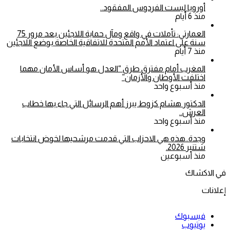
أوروبا ليست الفردوس المفقود..
منذ 6 أيام
العمارتي: تأملات في واقع ومآل حماية اللاجئين بعد مرور 75
سنة على اعتماد الأمم المتحدة للاتفاقية الخاصة بوضع اللاجئين
منذ 7 أيام
المغرب أمام مفترق طرق “العدل هو أساس الأمان مهما
اختلفت الأوطان والأزمان”
منذ أسبوع واحد
الدكتور هشام كزوط يبرز أهم الرسائل التي جاء بها خطاب
العرش..
منذ أسبوع واحد
وجدة..هذه هي الاحزاب التي قدمت مرشحيها لخوض انتخابات
شتنبر 2026.
منذ أسبوعين
في الاكشاك
إعلانات
فيسبوك
يوتيوب