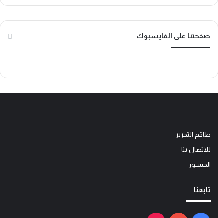
ك
ب
o
k
صفحتنا على الفايسبوك
طاقم التحرير
للاتصال بنا
الجَســور
تابعنا