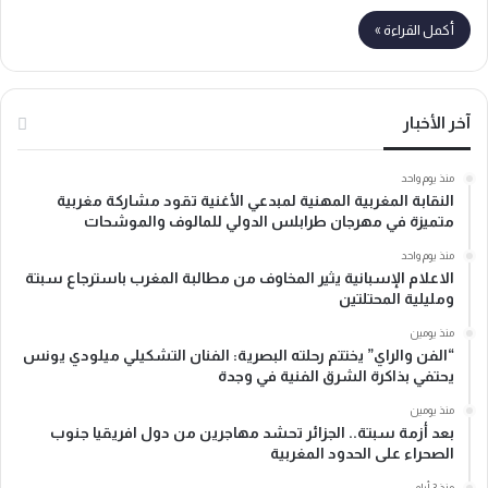
أكمل القراءة »
آخر الأخبار
منذ يوم واحد
النقابة المغربية المهنية لمبدعي الأغنية تقود مشاركة مغربية
متميزة في مهرجان طرابلس الدولي للمالوف والموشحات
منذ يوم واحد
الاعلام الإسبانية يثير المخاوف من مطالبة المغرب باسترجاع سبتة
ومليلية المحتلتين
منذ يومين
“الفن والراي” يختتم رحلته البصرية: الفنان التشكيلي ميلودي يونس
يحتفي بذاكرة الشرق الفنية في وجدة
منذ يومين
بعد أزمة سبتة.. الجزائر تحشد مهاجرين من دول افريقيا جنوب
الصحراء على الحدود المغربية
منذ 3 أيام