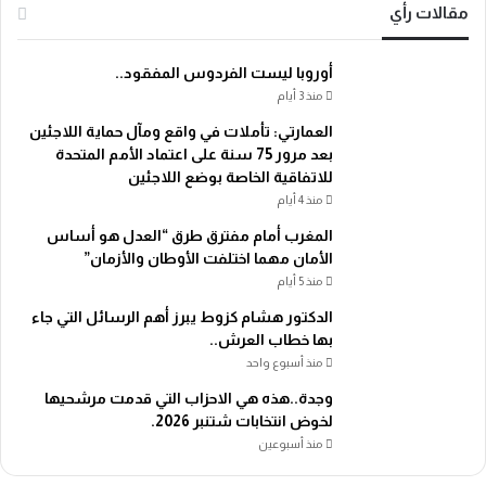
مقالات رأي
أوروبا ليست الفردوس المفقود..
منذ 3 أيام
العمارتي: تأملات في واقع ومآل حماية اللاجئين
بعد مرور 75 سنة على اعتماد الأمم المتحدة
للاتفاقية الخاصة بوضع اللاجئين
منذ 4 أيام
المغرب أمام مفترق طرق “العدل هو أساس
الأمان مهما اختلفت الأوطان والأزمان”
منذ 5 أيام
الدكتور هشام كزوط يبرز أهم الرسائل التي جاء
بها خطاب العرش..
منذ أسبوع واحد
وجدة..هذه هي الاحزاب التي قدمت مرشحيها
لخوض انتخابات شتنبر 2026.
منذ أسبوعين