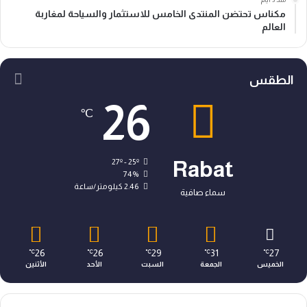
مكناس تحتضن المنتدى الخامس للاستثمار والسياحة لمغاربة
العالم
الطقس
26
℃
27º - 25º
Rabat
74%
2.46 كيلومتر/ساعة
سماء صافية
26
26
29
31
27
℃
℃
℃
℃
℃
الخميس
الجمعة
السبت
الأحد
الأثنين