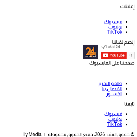
إعلانات
فيسبوك
يوتيوب
‫TikTok
إنضم لقناتنا
صفحتنا على الفايسبوك
طاقم التحرير
للاتصال بنا
الجَســور
تابعنا
فيسبوك
يوتيوب
‫TikTok
© حقوق النشر 2026، جميع الحقوق محفوظة | Ily Media