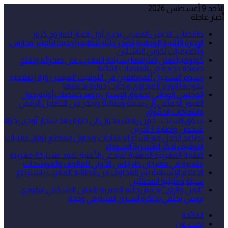
الأحد 9 أغسطس 2026
أخبار عاجلة
طانطان.. الجيش المغربي يجري أول اختبار لصاروخ كروز
الإدارة التقنية الوطنية تصدر دليلا تنظيميا جديدا لتأطير مدارس
وأكاديميات تكوين الناشئين
كولومبيا تعلن اعترافها بسيادة المغرب على صحرائه وتفتح
صفحة جديدة في العلاقات الثنائية
رسوم التسجيل للموظفين في التوقيت الميسر رؤية إصلاحية
يقودها الوزير الميداوي وتجارب دولية تدعمها
المجلس الوطني لحقوق الإنسان يرصد خلاصات أولية حول
العبور الجماعي إلى سبتة ومليلية ويحذر من التضليل الرقمي
وانتهاكات الحقوق
سوق السبت.. حفل زفاف يتحول الى جنازة بعد شجار أودى بحياة
شخص واصابة 3 أخرين
تصاعد الجدل مع اتساع الانتقادات وتداول مقاطع توثق عمليات
التوقيف تذكر العشرية السوداء
النقابة المغربية المهنية لمبدعي الأغنية تقود مشاركة مغربية
متميزة في مهرجان طرابلس الدولي للمالوف والموشحات
الاعلام الإسبانية يثير المخاوف من مطالبة المغرب باسترجاع
سبتة ومليلية المحتلتين
“الفن والراي” يختتم رحلته البصرية: الفنان التشكيلي ميلودي
يونس يحتفي بذاكرة الشرق الفنية في وجدة
القائمة
بحث عن