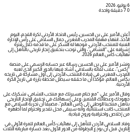
6 يوليو، 2026
0
7
دقيقة واحدة
أعلن الأمير علي بن الحسين، رئيس الاتحاد الأردني لكرة القدم، اليوم
الأحد، انتهاء مهمة المدرب المغربي جمال السلامي على رأس الإدارة
الفنية للمنتخب الأردني، موجها له الشكر على ما قدمه خلال فترة
إشرافه على “النشامى”، والتي توجت بتحقيق إنجاز تاريخي بالتأهل إلى
نهائيات كأس العالم 2026.
ونشر الأمير علي بن الحسين رسالة عبر حسابه الرسمي على منصة
“إكس”، عقب لقائه بالسلامي، أشاد فيها بالدور الكبير الذي لعبه
المدرب المغربي في قيادة المنتخب الأردني إلى أول مشاركة في تاريخه
بكأس العالم، مؤكدا أن ما حققه سيظل محطة بارزة في تاريخ الكرة
الأردنية.
وقال الأمير علي: “مع ختام مسيرتك مع منتخب النشامى، نشكرك على
جهودك وعطائك المتميز، وعلى إسهامك في تحقيق الإنجاز التاريخي
بتأهل منتخبنا الوطني إلى كأس العالم”، مضيفا أن تجربة السلامي مع
المنتخب كانت استثنائية، وأنه سيبقى محل تقدير واحترام لما أظهره
من إخلاص واحترافية وروح قيادية.
وقاد السلامي الأردن للتأهل إلى نهائيات كأس العالم للمرة الأولى في
التاريخ، قبل أن يودع البطولة من الدور الأول بعد خسارة مبارياته الثلاث