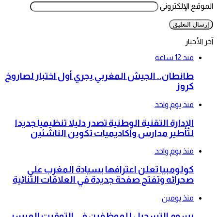
الموقع الإلكتروني
آخر الأخبار
منذ 12 ساعة
طانطان.. الجيش المغربي يجري أول اختبار لصاروخ
كروز
منذ يوم واحد
الإدارة التقنية الوطنية تصدر دليلا تنظيميا جديدا
لتأطير مدارس وأكاديميات تكوين الناشئين
منذ يوم واحد
كولومبيا تعلن اعترافها بسيادة المغرب على
صحرائه وتفتح صفحة جديدة في العلاقات الثنائية
منذ يومين
رسوم التسجيل للموظفين في التوقيت الميسر