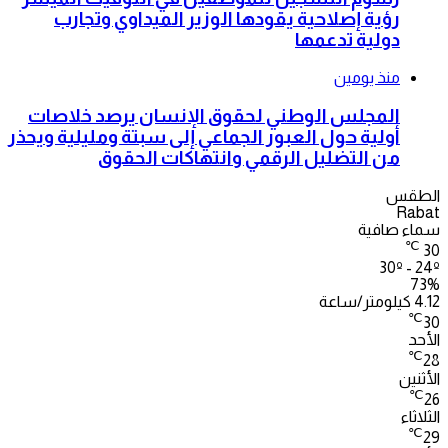
رؤية إصلاحية يقودها الوزير الميداوي وتجارب
دولية تدعمها
منذ يومين
المجلس الوطني لحقوق الإنسان يرصد خلاصات
أولية حول العبور الجماعي إلى سبتة ومليلية ويحذر
من التضليل الرقمي وانتهاكات الحقوق
الطقس
Rabat
سماء صافية
℃
30
30º - 24º
73%
4.12 كيلومتر/ساعة
℃
30
الأحد
℃
28
الأثنين
℃
26
الثلاثاء
℃
29