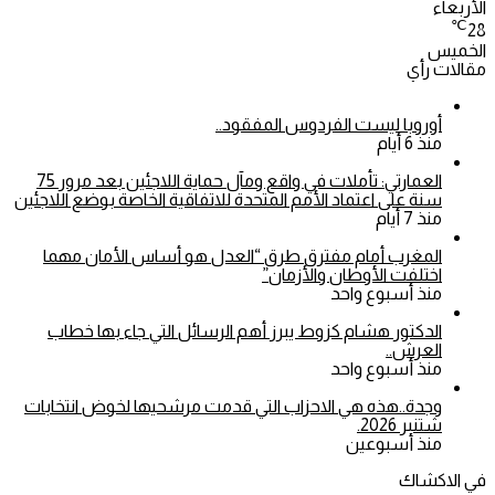
الأربعاء
℃
28
الخميس
مقالات رأي
أوروبا ليست الفردوس المفقود..
منذ 6 أيام
العمارتي: تأملات في واقع ومآل حماية اللاجئين بعد مرور 75
سنة على اعتماد الأمم المتحدة للاتفاقية الخاصة بوضع اللاجئين
منذ 7 أيام
المغرب أمام مفترق طرق “العدل هو أساس الأمان مهما
اختلفت الأوطان والأزمان”
منذ أسبوع واحد
الدكتور هشام كزوط يبرز أهم الرسائل التي جاء بها خطاب
العرش..
منذ أسبوع واحد
وجدة..هذه هي الاحزاب التي قدمت مرشحيها لخوض انتخابات
شتنبر 2026.
منذ أسبوعين
في الاكشاك