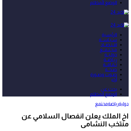
الوضع المظلم
الرئيسية
سـيـاســة
اقـتـصــاد
مـجـتـمــع
دولـيــة
ريـاضــة
ثـقـافــة
صـحــة
صـوت وصـورة
آراء
بحث عن
الوضع المظلم
دولية
رياضة
مجتمع
اخ الملك يعلن انفصال السلامي عن
منتخب النشامى