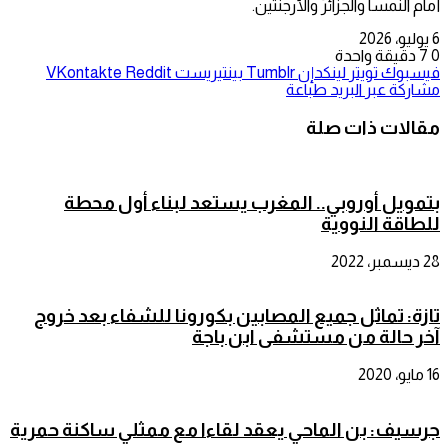
أمام النمسا والجزائر والأرجنتين.
6 يوليو، 2026
0
7
دقيقة واحدة
فيسبوك
تويتر
لينكدإن
بينتيريست
مشاركة عبر البريد
طباعة
مقالات ذات صلة
بتمويل أوروبي.. المغرب يستعد لبناء أول محطة
للطاقة النووية
28 ديسمبر، 2022
تازة: تماثل جميع المصابين بكورونا للشفاء بعد خروج
آخر حالة من مستشفى ابن باجة
16 مايو، 2020
جرسيف: بن الماحي يعقد لقاءا مع ممثلي ساكنة حمرية