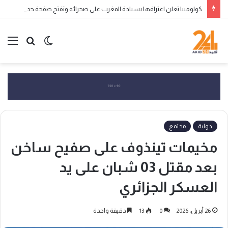
كولومبيا تعلن اعترافها بسيادة المغرب على صحرائه وتفتح صفحة جديدة في العلاقات الثنائية
الوضع
بحث
الق
المظلم
عن
دولية
مجتمع
مخيمات تينذوف على صفيح ساخن
بعد مقتل 03 شبان على يد
العسكر الجزائري
26 أبريل، 2026
0
13
دقيقة واحدة