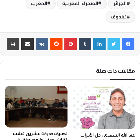
الجزائر
الصحراء المغربية
المغرب
تيندوف
لينكدإن
‏Tumblr
بينتيريست
‏Reddit
‏VKontakte
مشاركة عبر البريد
طباعة
مقالات ذات صلة
تصنيف حديقة عشرين غشت
عبد الله السعدي : كل الأحزاب
كتراث وطني والمصادقة على