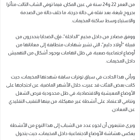
من العمر 22 و24 سنة في عين المكان، فيما توفي الشاب الثالث متأثرا
بجروح بليغة، بعد نقله في حالة حرجة، ما خلف حالة من الصدمة
والاستياء وسط ساكنة المخيمات.
ووفق مصادر من داخل مخيم “الداخلة”، فإن الضحايا ينحدرون من
قبيلة “أولاد دليم”، التي تشير شهادات متطابقة إلى معاناتها من
أوضاع اجتماعية صعبة، في ظل اتهامات بوجود أشكال من التهميش
داخل المخيمات.
ويأتي هذا الحادث في سياق توترات سابقة شهدتها المخيمات، حيث
كانت بعض الفئات قد عبرت، خلال الأشهر الماضية، عن احتجاجها على
الأوضاع المعيشية والاقتصادية، في ظل محدودية فرص الشغل
وتنامي الاعتماد على أنشطة غير مهيكلة، من بينها التنقيب التقليدي
عن المعادن.
ويرى متتبعون أن لجوء عدد من الشباب إلى هذا النوع من الأنشطة
يعكس هشاشة الأوضاع الاجتماعية داخل المخيمات، حيث يتحول