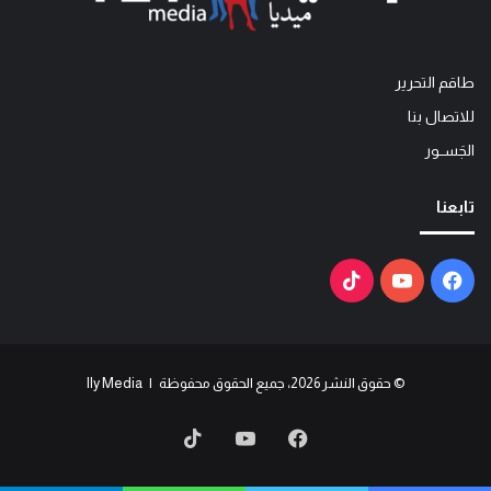
طاقم التحرير
للاتصال بنا
الجَســور
تابعنا
فيسبوك
يوتيوب
‫TikTok
© حقوق النشر 2026، جميع الحقوق محفوظة | Ily Media
فيسبوك
يوتيوب
‫TikTok