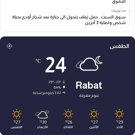
الحقوق
منذ يوم واحد
سوق السبت.. حفل زفاف يتحول الى جنازة بعد شجار أودى بحياة
شخص واصابة 3 أخرين
الطقس
24
℃
29º - 23º
Rabat
84%
3.02 كيلومتر/ساعة
غيوم متفرقة
27
30
26
27
29
℃
℃
℃
℃
℃
الأحد
الأثنين
الثلاثاء
الأربعاء
الخميس