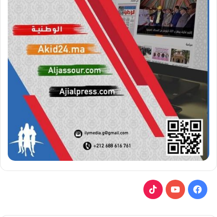
ف
ي
ي
و
T