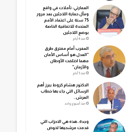
العمارتي: تأملات في واقع
ومآل حماية اللاجئين بعد مرور
75 سنة على اعتماد الأمم
المتحدة للاتفاقية الخاصة
بوضع اللاجئين
منذ 4 أيام
المغرب أمام مفترق طرق
“العدل هو أساس الأمان
مهما اختلفت الأوطان
والأزمان”
منذ 5 أيام
الدكتور هشام كزوط يبرز أهم
الرسائل التي جاء بها خطاب
العرش..
منذ أسبوع واحد
وجدة..هذه هي الاحزاب التي
قدمت مرشحيها لخوض