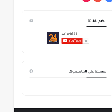
ي
و
T
س
ت
i
إنضم لقناتنا
ب
ي
k
و
و
T
ك
ب
o
k
صفحتنا على الفايسبوك