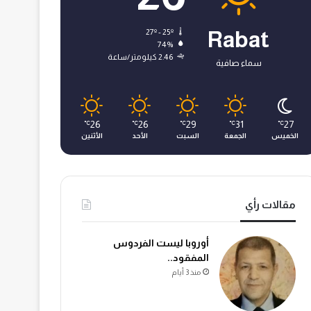
27º - 25º
Rabat
74%
2.46 كيلومتر/ساعة
سماء صافية
26
26
29
31
27
℃
℃
℃
℃
℃
الخميس
الجمعة
السبت
الأحد
الأثنين
مقالات رأي
أوروبا ليست الفردوس
المفقود..
منذ 3 أيام