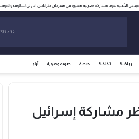
لمخاوف من مطالبة المغرب باسترجاع سبتة ومليلية المحتلتين
ريـاضــة
ثـقـافــة
صـحــة
صـوت وصـورة
آراء
ظر مشاركة إسرائيل