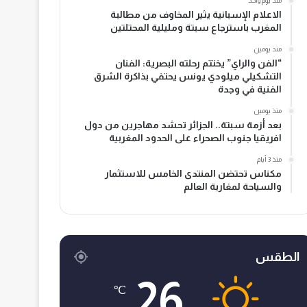
منذ يوم واحد
الاعلام الإسبانية يثير المخاوف من مطالبة
المغرب باسترجاع سبتة ومليلية المحتلتين
منذ يومين
“الفن والراي” يختتم رحلته البصرية: الفنان
التشكيلي ميلودي يونس يحتفي بذاكرة الشرق
الفنية في وجدة
منذ يومين
بعد أزمة سبتة.. الجزائر تحشد مهاجرين من دول
افريقيا جنوب الصحراء على الحدود المغربية
منذ 3 أيام
مكناس تحتضن المنتدى الخامس للاستثمار
والسياحة لمغاربة العالم
الطقس
26
℃