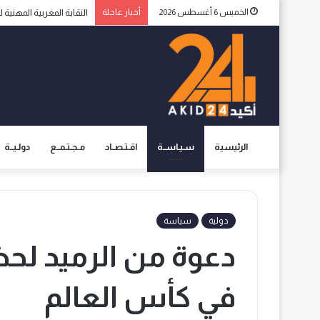
الخميس 6 أغسطس 2026
أخبار عاجلة
الاعلام الإسبانية يثير ا
الرئيسية
سـيـاســة
اقـتـصــاد
مـجـتـمــع
دولـيــة
دولية
سياسة
دعوة من الرميد لح
في كأس العالم