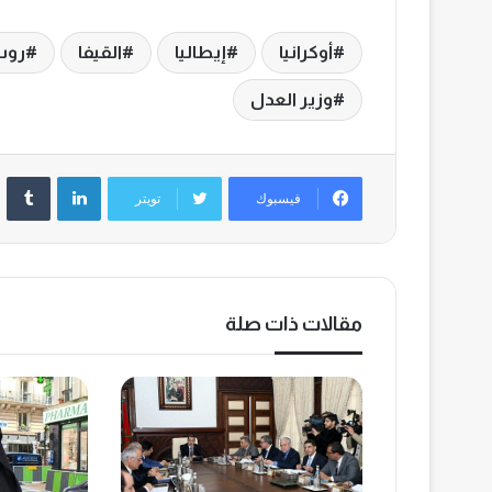
أوكرانيا
إيطاليا
القيفا
روس
وزير العدل
لينكدإن
‏Tumblr
فيسبوك
تويتر
مقالات ذات صلة