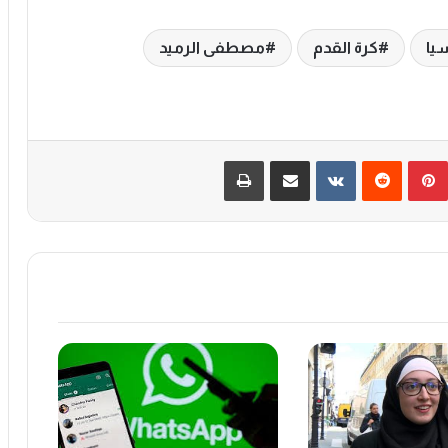
يا
كرة القدم
مصطفى الرميد
بينتيريست
‏Reddit
‏VKontakte
مشاركة عبر البريد
طباعة