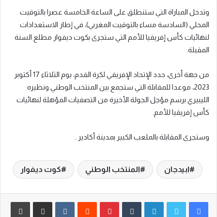
وتدخل المباراة التي ستنطلق على الساعة الخامسة عصرا بالتوقيت
المحلي (السادسة مساء بالتوقيت المغربي)، في إطار الاستعدادات
لنهائيات كأس إفريقيا للأمم التي ستجرى بكوت ديفوار مطلع السنة
المقبلة.
من جهة أخرى، حدد الإتحاد الإفريقي لكرة القدم، يوم الثلاثاء 17 أكتوبر
2023، موعدا للمقابلة التي ستجمع بين المنتخب الوطني ونظيره
الليبيري برسم مؤجل الجولة الأخيرة من التصفيات المؤهلة لنهائيات
كأس إفريقيا للأمم.
وستجرى المقابلة بالملعب الكبير بمدينة أكادير .
ابيدجان
المنتخب الوطني
كوت ديفوار
لينكدإن
‏Tumblr
بينتيريست
‏Reddit
‏VKontakte
مشاركة عبر البريد
طباعة