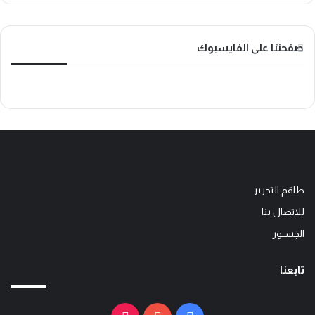
ك
ب
o
k
صفحتنا على الفايسبوك
طاقم التحرير
للاتصال بنا
الجَســور
تابعنا