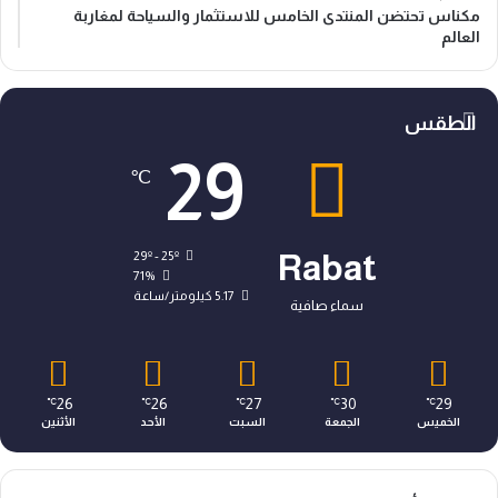
مكناس تحتضن المنتدى الخامس للاستثمار والسياحة لمغاربة
العالم
الطقس
29
℃
29º - 25º
Rabat
71%
5.17 كيلومتر/ساعة
سماء صافية
26
26
27
30
29
℃
℃
℃
℃
℃
الخميس
الجمعة
السبت
الأحد
الأثنين