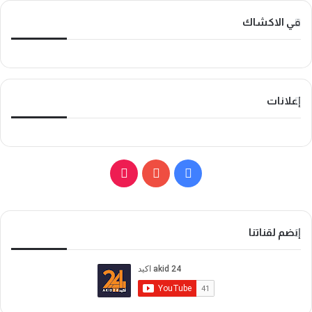
في الاكشاك
إعلانات
ف
ي
ي
و
T
س
ت
i
إنضم لقناتنا
ب
ي
k
و
و
T