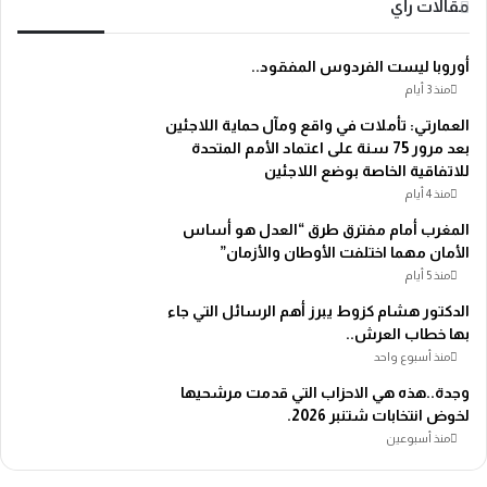
مقالات رأي
أوروبا ليست الفردوس المفقود..
منذ 3 أيام
العمارتي: تأملات في واقع ومآل حماية اللاجئين
بعد مرور 75 سنة على اعتماد الأمم المتحدة
للاتفاقية الخاصة بوضع اللاجئين
منذ 4 أيام
المغرب أمام مفترق طرق “العدل هو أساس
الأمان مهما اختلفت الأوطان والأزمان”
منذ 5 أيام
الدكتور هشام كزوط يبرز أهم الرسائل التي جاء
بها خطاب العرش..
منذ أسبوع واحد
وجدة..هذه هي الاحزاب التي قدمت مرشحيها
لخوض انتخابات شتنبر 2026.
منذ أسبوعين