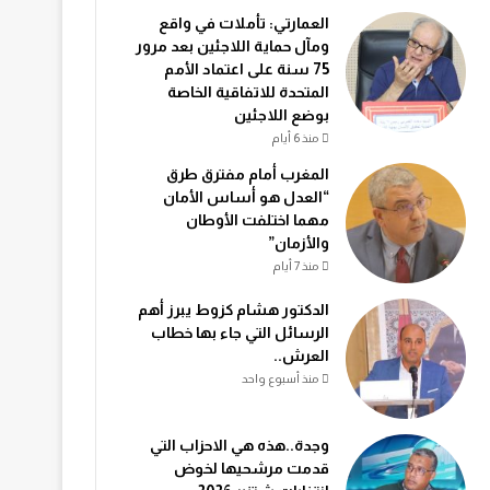
العمارتي: تأملات في واقع
ومآل حماية اللاجئين بعد مرور
75 سنة على اعتماد الأمم
المتحدة للاتفاقية الخاصة
بوضع اللاجئين
منذ 6 أيام
المغرب أمام مفترق طرق
“العدل هو أساس الأمان
مهما اختلفت الأوطان
والأزمان”
منذ 7 أيام
الدكتور هشام كزوط يبرز أهم
الرسائل التي جاء بها خطاب
العرش..
منذ أسبوع واحد
وجدة..هذه هي الاحزاب التي
قدمت مرشحيها لخوض