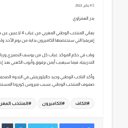
9 يناير، 2022
بدر العمراوي
يعاني المنتخب الوط
إفريقيا التي ستحتضنها الكاميرون بداية من يوم الأحد ولغاية 6 من شهر فبراير ال
وبات في حكم الموكد غياب كل من يوسف النصيري وريان
التدريبية، فيما سيغيب أيمن برقوق وأيوب الكعبي بعد إ
وأكد الناخب الوطني وحيد حاليلوزيتش في الندوة الصحفي
صفوف المنتخب الوطني، بسبب فيروس كورونا المستجد
الكاف
الكاميرون
المنتخب المغر
لينكدإن
‏Tumblr