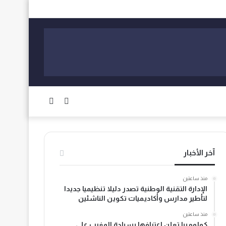
الوضع
بحث
المظلم
عن
آخر الأخبار
منذ ساعتين
الإدارة التقنية الوطنية تصدر دليلا تنظيميا جديدا
لتأطير مدارس وأكاديميات تكوين الناشئين
منذ ساعتين
كولومبيا تعلن اعترافها بسيادة المغرب على