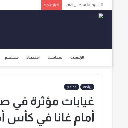
السبت 8 أغسطس 2026
أخبار عاجلة
الرئيسية
سـيـاســة
اقـتـصــاد
مـجـتـمــع
رياضة
مجتمع
غيابات مؤثرة في ص
أمام غانا في كأس أم