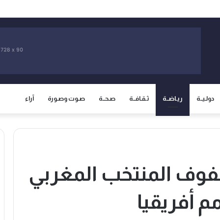
دولـيــة
ريـاضــة
ثـقـافــة
صـحــة
صـوت وصـورة
آراء
فوف المنتخب المغربي
م أفريقيا