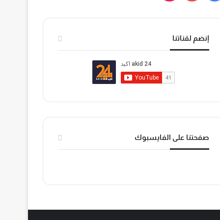
ي
و
T
س
ت
i
إنضم لقناتنا
ب
ي
k
و
و
T
ك
ب
o
k
صفحتنا على الفايسبوك