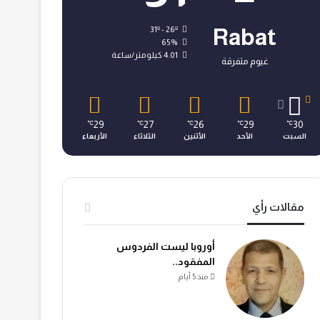
31º - 26º
Rabat
65%
4.01 كيلومتر/ساعة
غيوم متفرقة
29
27
26
29
30
℃
℃
℃
℃
℃
السبت
الأحد
الأثنين
الثلاثاء
الأربعاء
مقالات رأي
أوروبا ليست الفردوس
المفقود..
منذ 5 أيام