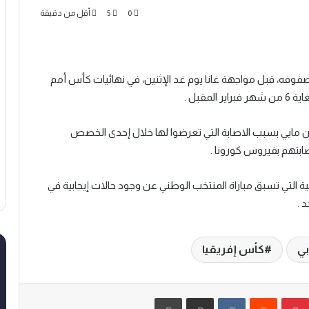
0
5
أقل من دقيقة
ني المغربي من غياب 4 لاعبين عن صفوفه، قبل مواجهة غانا يوم غد الإثنين، في نهائيات كأس أمم
مقبل .
 مايي بسبب الاصابة التي تعرضوا لها خلال إحدى الخصص
صابتهم بفيروس كورونا .
ة التي تسبق مباراة المنتخب الوطني عن وجود حالات إيجابية في
 .
بي
كأس إفريقيا
بينتيريست
‏Reddit
‏VKontakte
مشاركة عبر البريد
طباعة