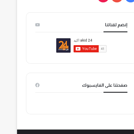
ي
و
T
س
ت
i
إنضم لقناتنا
ب
ي
k
و
و
T
ك
ب
o
k
صفحتنا على الفايسبوك