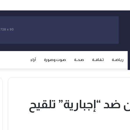
سيادة المغرب على صحرائه وتفتح صفحة جديدة في العلاقات الثنائية
ريـاضــة
ثـقـافــة
صـحــة
صـوت وصـورة
آراء
د “إجبارية” تلقيح