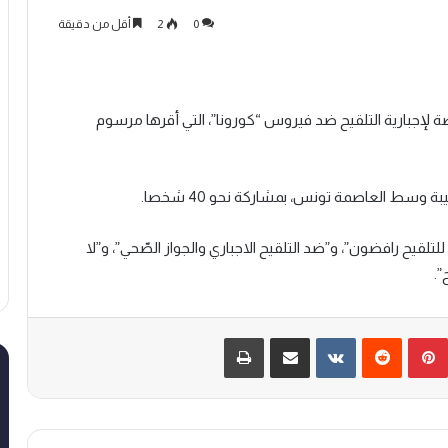
0
2
أقل من دقيقة
 لإجبارية التلقيح ضد فيروس “كورونا”، التي أقرها مرسوم
وسط العاصمة تونس، بمشاركة نحو 40 شخصا.
يح رافضون”، و”ضد التلقيح الاجباري والجواز الصّحي”، و”لا
”.
بينتيريست
‏Reddit
‏VKontakte
مشاركة عبر البريد
طباعة