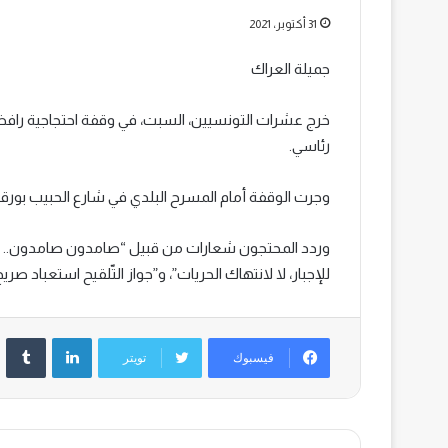
31 أكتوبر، 2021
جميلة العراك
خرج عشرات التونسيين، السبت، في وقفة احتجاجية رافضة
رئاسي.
وجرت الوقفة أمام المسرح البلدي في شارع الحبيب بورقيبة 
وردد المحتجون شعارات من قبيل “صامدون صامدون.. للتلق
للإجبار، لا لانتهاك الحريات”، و”جواز التّلقيح استعباد صريح
لينكدإن
‏Tumblr
فيسبوك
تويتر