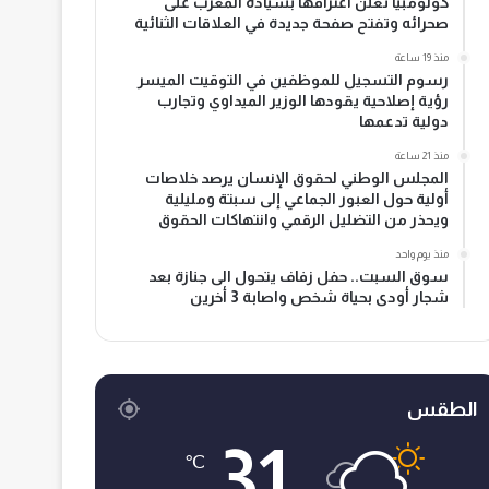
كولومبيا تعلن اعترافها بسيادة المغرب على
صحرائه وتفتح صفحة جديدة في العلاقات الثنائية
منذ 19 ساعة
رسوم التسجيل للموظفين في التوقيت الميسر
رؤية إصلاحية يقودها الوزير الميداوي وتجارب
دولية تدعمها
منذ 21 ساعة
المجلس الوطني لحقوق الإنسان يرصد خلاصات
أولية حول العبور الجماعي إلى سبتة ومليلية
ويحذر من التضليل الرقمي وانتهاكات الحقوق
منذ يوم واحد
سوق السبت.. حفل زفاف يتحول الى جنازة بعد
شجار أودى بحياة شخص واصابة 3 أخرين
الطقس
31
℃