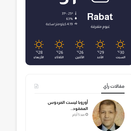
31º - 25º
Rabat
63%
4.19 كيلومتر/ساعة
غيوم متفرقة
28
26
26
29
30
℃
℃
℃
℃
℃
السبت
الأحد
الأثنين
الثلاثاء
الأربعاء
مقالات رأي
أوروبا ليست الفردوس
المفقود..
منذ 5 أيام