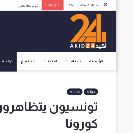
السبت 8 أغسطس 2026
أخبار عاجلة
كولومبيا تعلن اعترافها ب
الرئيسية
سـيـاســة
اقـتـصــاد
مـجـتـمــع
دولـيــة
دولية
مجتمع
تونسيون يتظاهرون ض
كورونا