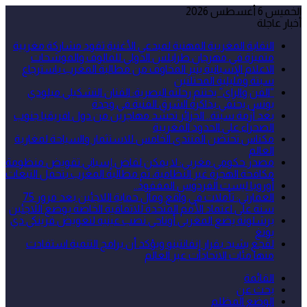
الخميس 6 أغسطس 2026
أخبار عاجلة
النقابة المغربية المهنية لمبدعي الأغنية تقود مشاركة مغربية
متميزة في مهرجان طرابلس الدولي للمالوف والموشحات
الاعلام الإسبانية يثير المخاوف من مطالبة المغرب باسترجاع
سبتة ومليلية المحتلتين
“الفن والراي” يختتم رحلته البصرية: الفنان التشكيلي ميلودي
يونس يحتفي بذاكرة الشرق الفنية في وجدة
بعد أزمة سبتة.. الجزائر تحشد مهاجرين من دول افريقيا جنوب
الصحراء على الحدود المغربية
مكناس تحتضن المنتدى الخامس للاستثمار والسياحة لمغاربة
العالم
مصدر حكومي مغربي: لا يمكن لقاض إسباني تقويض منظومة
مكافحة الهجرة غير النظامية، ثم مطالبة المغرب بتحمل التبعات
أوروبا ليست الفردوس المفقود..
العمارتي: تأملات في واقع ومآل حماية اللاجئين بعد مرور 75
سنة على اعتماد الأمم المتحدة للاتفاقية الخاصة بوضع اللاجئين
برشلونة يضع المغربي أوناحي نصب عينيه لتعويض فرينكي دي
يونغ
لقجع يشيد بقرار إنفانتينو ويؤكد أن برامج التنمية استفادت
منها مئات الاتحادات عبر العالم
القائمة
بحث عن
الوضع المظلم