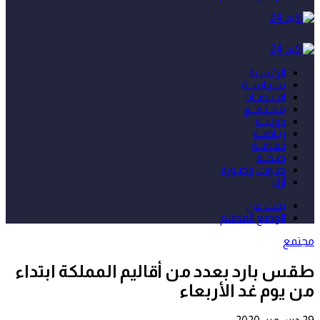
الرئيسية
سـيـاســة
اقـتـصــاد
مـجـتـمــع
دولـيــة
ريـاضــة
ثـقـافــة
صـحــة
صـوت وصـورة
آراء
بحث عن
الوضع المظلم
مجتمع
طقس بارد بعدد من أقاليم المملكة ابتداء
من يوم غد الأربعاء