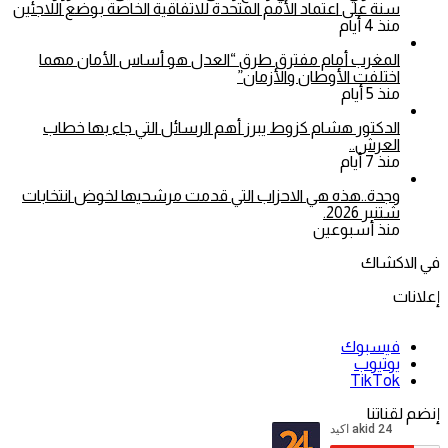
سنة على اعتماد الأمم المتحدة للاتفاقية الخاصة بوضع اللاجئين
منذ 4 أيام
المغرب أمام مفترق طرق “العدل هو أساس الأمان مهما
اختلفت الأوطان والأزمان”
منذ 5 أيام
الدكتور هشام كزوط يبرز أهم الرسائل التي جاء بها خطاب
العرش..
منذ 7 أيام
وجدة..هذه هي الاحزاب التي قدمت مرشحيها لخوض انتخابات
شتنبر 2026.
منذ أسبوعين
في الاكشاك
إعلانات
فيسبوك
يوتيوب
‫TikTok
إنضم لقناتنا