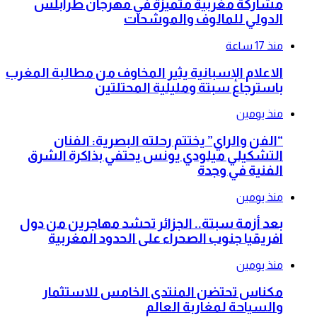
مشاركة مغربية متميزة في مهرجان طرابلس
الدولي للمالوف والموشحات
منذ 17 ساعة
الاعلام الإسبانية يثير المخاوف من مطالبة المغرب
باسترجاع سبتة ومليلية المحتلتين
منذ يومين
“الفن والراي” يختتم رحلته البصرية: الفنان
التشكيلي ميلودي يونس يحتفي بذاكرة الشرق
الفنية في وجدة
منذ يومين
بعد أزمة سبتة.. الجزائر تحشد مهاجرين من دول
افريقيا جنوب الصحراء على الحدود المغربية
منذ يومين
مكناس تحتضن المنتدى الخامس للاستثمار
والسياحة لمغاربة العالم