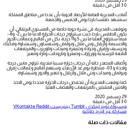
29 ديسمبر، 2020
0
3
أقل من دقيقة
أفادت المديرية العامة للأرصاد الجوية بأن عددا من مناطق المملكة
ستشهد طقسا باردا يومي الخميس والجمعة.
وتوقعت المديرية، في نشرة جوية خاصة من المستوى البرتقالي، أن
يكون الطقس باردا، حيث ستتراوح درجات الحرارة الدنيا ما بين 2- و6-؛
فيما ستتراوح العليا ما بين 5 و11 درجة، بكل من أقاليم وعمالات الحوز
والحسيمة وأزيلال وبني ملال وبولمان وشفشاون وشيشاوة وفكيك
وجرسيف وإفران وجرادة وخنيفرة وميدلت وتاوريرت والمرتفعات
التابعة للرشيدية وورزازات وصفرو وتارودانت وتازة وتنغير.
وأضاف المصدر ذاته أن درجات حرارة نسبيا متدنية، تتراوح مابين درجة
واحدة و 03- منتظرة يوم غد الأربعاء، وستهم أقاليم وعمالات إفران
وبولمان وميدلت وبني ملال وأزيلال و تنغير والحوز وشيشاوة.
كما توقعت المديرية أن تنخفض درجات الحرارة مجددا يومي الاحد
والاثنين المقبلين بالمرتفعات والهضاب العليا.
29 ديسمبر، 2020
0
3
أقل من دقيقة
فيسبوك
تويتر
لينكدإن
بينتيريست
مشاركة عبر البريد
طباعة
مقالات ذات صلة