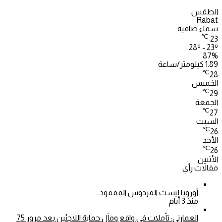
الطقس
Rabat
سماء صافية
℃
23
28º - 23º
87%
1.89 كيلومتر/ساعة
℃
28
الخميس
℃
29
الجمعة
℃
27
السبت
℃
26
الأحد
℃
26
الأثنين
مقالات رأي
أوروبا ليست الفردوس المفقود..
منذ 3 أيام
العمارتي: تأملات في واقع ومآل حماية اللاجئين بعد مرور 75