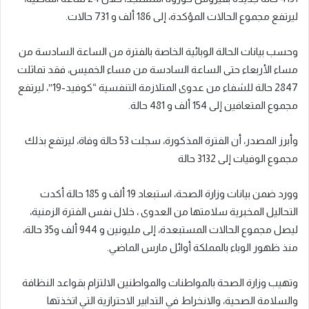
ليرتفع مجموع الحالات المؤكدة، إلى 186 ألف و 731 حالات.
وحسب بيانات الحالة الوبائية الخاصة بالفترة من الساعة السادسة من
مساء الأربعاء حتى الساعة السادسة من مساء الخميس، فقد تماثلت
2847 حالة للشفاء من عدوى المتلازمة التنفسية “كوفيد-19″، ليرتفع
مجموع المتعافين إلى 154 ألف و 481 حالة.
وأبرز المصدر، أن الفترة المذكورة، سجلت 53 حالة وفاة، ليرتفع بذلك
مجموع الوفيات إلى 3132 حالة
وورد ضمن بيانات وزارة الصحة، استبعاد 19 ألف و 185 حالة أكدت
التحاليل المخبرية سلامتها من العدوى ، خلال نفس الفترة الزمنية،
ليصل مجموع الحالات المستبعدة، إلى مليونين و 944 ألف و35 حالة،
منذ ظهور الوباء بالمملكة أوائل مارس الماضي.
وتهيب وزارة الصحة بالمواطنات والمواطنين الالتزام بقواعد النظافة
والسلامة الصحية، والانخراط في التدابير الاحترازية التي اتخذتها