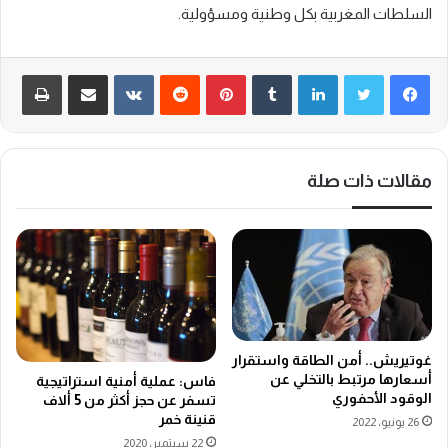
السلطات المغربية بكل وطنية ومسؤولية.
لينكدإن
‏Tumblr
بينتيريست
‏Reddit
‏VKontakte
مشاركة عبر البريد
طباعة
مقالات ذات صلة
غوتيريش.. أمن الطاقة واستقرار
أسعارها مرتبط بالتخلي عن
فاس: عملية أمنية استراتيجية
الوقود الأحفوري
تسفر عن حجز أكثر من 5 ألاف
قنينة خمر
26 يونيو، 2022
22 سبتمبر، 2020