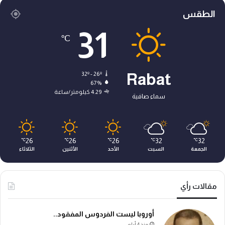
الطقس
31
℃
32º - 26º
Rabat
67%
4.29 كيلومتر/ساعة
سماء صافية
26
26
26
32
32
℃
℃
℃
℃
℃
الجمعة
السبت
الأحد
الأثنين
الثلاثاء
مقالات رأي
أوروبا ليست الفردوس المفقود..
منذ 4 أيام