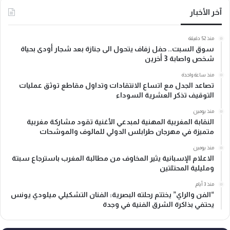
آخر الأخبار
منذ 52 دقيقة
سوق السبت.. حفل زفاف يتحول الى جنازة بعد شجار أودى بحياة
شخص واصابة 3 أخرين
منذ ساعة واحدة
تصاعد الجدل مع اتساع الانتقادات وتداول مقاطع توثق عمليات
التوقيف تذكر العشرية السوداء
منذ يومين
النقابة المغربية المهنية لمبدعي الأغنية تقود مشاركة مغربية
متميزة في مهرجان طرابلس الدولي للمالوف والموشحات
منذ يومين
الاعلام الإسبانية يثير المخاوف من مطالبة المغرب باسترجاع سبتة
ومليلية المحتلتين
منذ 3 أيام
“الفن والراي” يختتم رحلته البصرية: الفنان التشكيلي ميلودي يونس
يحتفي بذاكرة الشرق الفنية في وجدة