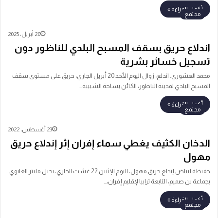
أكمل القراءة »
مجتمع
20 أبريل، 2025
اندلاع حريق بسقف المسبح البلدي للناظور دون
تسجيل خسائر بشرية
محمد العشوري. اندلع، زوال اليوم الأحد 20 أبريل الجاري، حريق على مستوى سقف
المسبح البلدي لمدينة الناظور، الكائن بساحة الشبيبة…
أكمل القراءة »
مجتمع
23 أغسطس، 2022
الدخان الكثيف يغطي سماء إفران إثر إندلاع حريق
مهول
حفيظة لبياض إندلع حريق مهول، اليوم الإثنين 22 غشت الجاري، بجبل مليتر الغابوي
بجماعة بن صميم، التابعة ترابيا لإقليم إفران،…
أكمل القراءة »
مجتمع