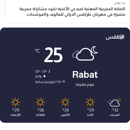
منذ يومين
النقابة المغربية المهنية لمبدعي الأغنية تقود مشاركة مغربية
متميزة في مهرجان طرابلس الدولي للمالوف والموشحات
الطقس
25
℃
32º - 23º
Rabat
83%
1.51 كيلومتر/ساعة
غيوم متفرقة
29
26
26
29
32
℃
℃
℃
℃
℃
السبت
الأحد
الأثنين
الثلاثاء
الأربعاء