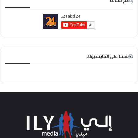
إنضم لقناتنا
ب
ي
k
و
و
T
ك
ب
o
k
صفحتنا على الفايسبوك