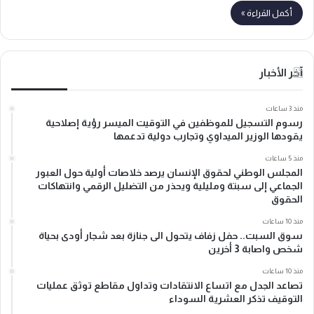
أكمل القراءة »
آخر الأخبار
منذ 3 ساعات
رسوم التسجيل للموظفين في التوقيت الميسر رؤية إصلاحية
يقودها الوزير الميداوي وتجارب دولية تدعمها
منذ 5 ساعات
المجلس الوطني لحقوق الإنسان يرصد خلاصات أولية حول العبور
الجماعي إلى سبتة ومليلية ويحذر من التضليل الرقمي وانتهاكات
الحقوق
منذ 10 ساعات
سوق السبت.. حفل زفاف يتحول الى جنازة بعد شجار أودى بحياة
شخص واصابة 3 أخرين
منذ 10 ساعات
تصاعد الجدل مع اتساع الانتقادات وتداول مقاطع توثق عمليات
التوقيف تذكر العشرية السوداء