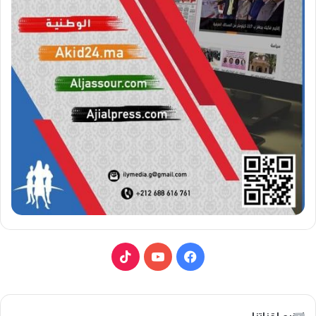
ف
ي
ي
و
T
س
ت
i