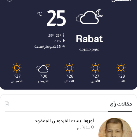
25
℃
29º - 23º
Rabat
73%
2.5 كيلومتر/ساعة
غيوم متفرقة
27
30
26
27
29
℃
℃
℃
℃
℃
الأحد
الأثنين
الثلاثاء
الأربعاء
الخميس
مقالات رأي
أوروبا ليست الفردوس المفقود..
منذ 6 أيام