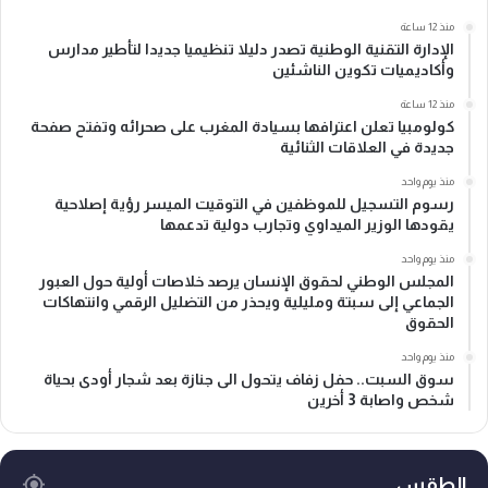
منذ 12 ساعة
الإدارة التقنية الوطنية تصدر دليلا تنظيميا جديدا لتأطير مدارس
وأكاديميات تكوين الناشئين
منذ 12 ساعة
كولومبيا تعلن اعترافها بسيادة المغرب على صحرائه وتفتح صفحة
جديدة في العلاقات الثنائية
منذ يوم واحد
رسوم التسجيل للموظفين في التوقيت الميسر رؤية إصلاحية
يقودها الوزير الميداوي وتجارب دولية تدعمها
منذ يوم واحد
المجلس الوطني لحقوق الإنسان يرصد خلاصات أولية حول العبور
الجماعي إلى سبتة ومليلية ويحذر من التضليل الرقمي وانتهاكات
الحقوق
منذ يوم واحد
سوق السبت.. حفل زفاف يتحول الى جنازة بعد شجار أودى بحياة
شخص واصابة 3 أخرين
الطقس