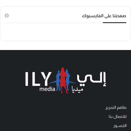
k
صفحتنا على الفايسبوك
طاقم التحرير
للاتصال بنا
الجَســور