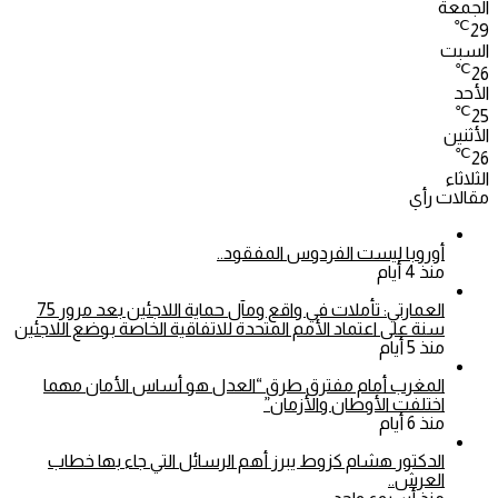
الجمعة
℃
29
السبت
℃
26
الأحد
℃
25
الأثنين
℃
26
الثلاثاء
مقالات رأي
أوروبا ليست الفردوس المفقود..
منذ 4 أيام
العمارتي: تأملات في واقع ومآل حماية اللاجئين بعد مرور 75
سنة على اعتماد الأمم المتحدة للاتفاقية الخاصة بوضع اللاجئين
منذ 5 أيام
المغرب أمام مفترق طرق “العدل هو أساس الأمان مهما
اختلفت الأوطان والأزمان”
منذ 6 أيام
الدكتور هشام كزوط يبرز أهم الرسائل التي جاء بها خطاب
العرش..