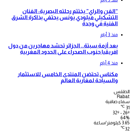
“الفن والراي” يختتم رحلته البصرية: الفنان
التشكيلي ميلودي يونس يحتفي بذاكرة الشرق
الفنية في وجدة
منذ 3 أيام
بعد أزمة سبتة.. الجزائر تحشد مهاجرين من دول
افريقيا جنوب الصحراء على الحدود المغربية
منذ 4 أيام
مكناس تحتضن المنتدى الخامس للاستثمار
والسياحة لمغاربة العالم
الطقس
Rabat
سماء صافية
℃
31
32º - 26º
64%
3.65 كيلومتر/ساعة
℃
32