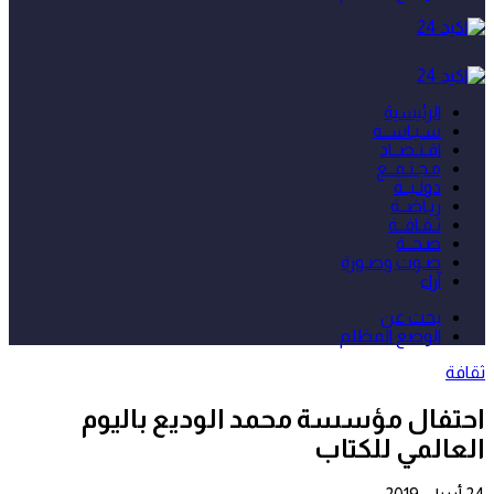
الرئيسية
سـيـاســة
اقـتـصــاد
مـجـتـمــع
دولـيــة
ريـاضــة
ثـقـافــة
صـحــة
صـوت وصـورة
آراء
بحث عن
الوضع المظلم
ثقافة
احتفال مؤسسة محمد الوديع باليوم
العالمي للكتاب