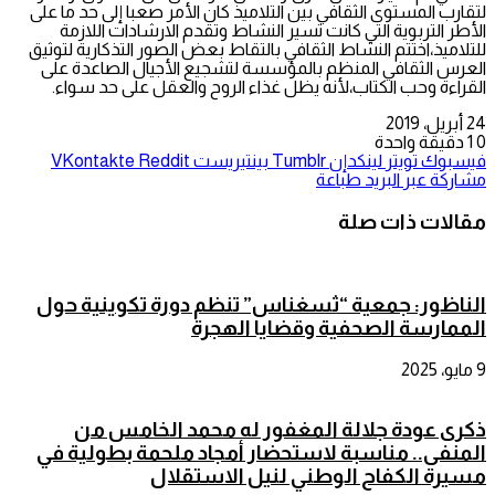
لتقارب المستوى الثقافي بين التلاميذ كان الأمر صعبا إلى حد ما على
الأطر التربوية التي كانت تسير النشاط وتقدم الارشادات اللازمة
للتلاميذ،اختتم النشاط الثقافي بالتقاط بعض الصور التذكارية لتوثيق
العرس الثقافي المنظم بالمؤسسة لتشجيع الأجيال الصاعدة على
القراءة وحب الكتاب،ﻷنه يظل غذاء الروح والعقل على حد سواء.
24 أبريل، 2019
0
1
دقيقة واحدة
فيسبوك
تويتر
لينكدإن
بينتيريست
مشاركة عبر البريد
طباعة
مقالات ذات صلة
الناظور: جمعية “ثسغناس” تنظم دورة تكوينية حول
الممارسة الصحفية وقضايا الهجرة
9 مايو، 2025
ذكرى عودة جلالة المغفور له محمد الخامس من
المنفى.. مناسبة لاستحضار أمجاد ملحمة بطولية في
مسيرة الكفاح الوطني لنيل الاستقلال