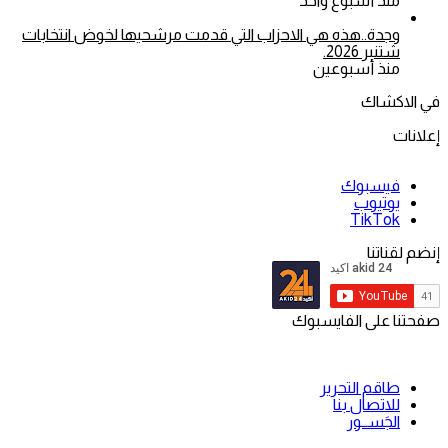
منذ أسبوع واحد
وجدة..هذه هي الاحزاب التي قدمت مرشحيها لخوض انتخابات
شتنبر 2026.
منذ أسبوعين
في الاكشاك
إعلانات
فيسبوك
يوتيوب
‫TikTok
إنضم لقناتنا
صفحتنا على الفايسبوك
طاقم التحرير
للاتصال بنا
الجَســور