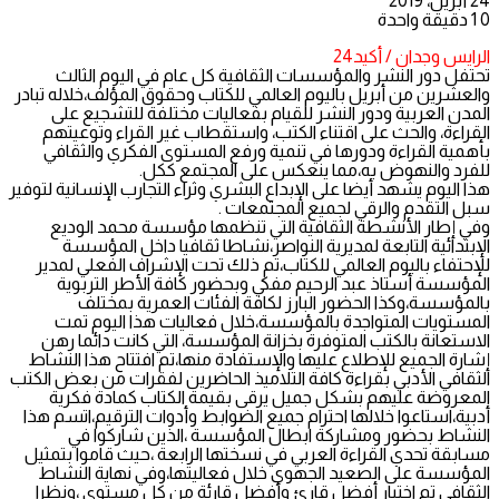
24 أبريل، 2019
0
1
دقيقة واحدة
الرايس وجدان / أكيد24
تحتفل دور النشر والمؤسسات الثقافية كل عام في اليوم الثالث
والعشرين من أبريل باليوم العالمي للكتاب وحقوق المؤلف،خلاله تبادر
المدن العربية ودور النشر للقيام بفعاليات مختلفة للتشجيع على
القراءة، والحث على اقتناء الكتب، واستقطاب غير القراء وتوعيتهم
بأهمية القراءة ودورها في تنمية ورفع المستوى الفكري والثقافي
للفرد والنهوض به،مما ينعكس على المجتمع ككل.
هذا اليوم يشهد أيضا على الإبداع البشري وثراء التجارب الإنسانية لتوفير
سبل التقدم والرقي لجميع المجتمعات .
وفي إطار الأنشطة الثقافية التي تنظمها مؤسسة محمد الوديع
الإبتدائية التابعة لمديرية النواصر،نشاطا ثقافيا داخل المؤسسة
للإحتفاء باليوم العالمي للكتاب،تم ذلك تحت الإشراف الفعلي لمدير
المؤسسة أستاذ عبد الرحيم مفكي وبحضور كافة الأطر التربوية
بالمؤسسة،وكذا الحضور البارز لكافة الفئات العمرية بمختلف
المستويات المتواجدة بالمؤسسة،خلال فعاليات هذا اليوم تمت
الاستعانة بالكتب المتوفرة بخزانة المؤسسة، التي كانت دائما رهن
إشارة الجميع للإطلاع عليها والإستفادة منها،تم افتتاح هذا النشاط
الثقافي الأدبي بقراءة كافة التلاميذ الحاضرين لفقرات من بعض الكتب
المعروضة عليهم بشكل جميل يرقى بقيمة الكتاب كمادة فكرية
أدبية،استاعوا خلالها احترام جميع الضوابط وأدوات الترقيم،اتسم هذا
النشاط بحضور ومشاركة ابطال المؤسسة ،الذين شاركوا في
مسابقة تحدي القراءة العربي في نسختها الرابعة ،حيث قاموا بتمثيل
المؤسسة على الصعيد الجهوي خلال فعاليتها،وفي نهاية النشاط
الثقافي تم اختيار أفضل قارئ وأفضل قارئة من كل مستوى ،ونظرا