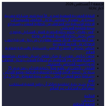
الجمعة 7 أغسطس 2026
أخبار عاجلة
النقابة المغربية المهنية لمبدعي الأغنية تقود مشاركة مغربية
متميزة في مهرجان طرابلس الدولي للمالوف والموشحات
الاعلام الإسبانية يثير المخاوف من مطالبة المغرب باسترجاع
سبتة ومليلية المحتلتين
“الفن والراي” يختتم رحلته البصرية: الفنان التشكيلي ميلودي
يونس يحتفي بذاكرة الشرق الفنية في وجدة
بعد أزمة سبتة.. الجزائر تحشد مهاجرين من دول افريقيا جنوب
الصحراء على الحدود المغربية
مكناس تحتضن المنتدى الخامس للاستثمار والسياحة لمغاربة
العالم
مصدر حكومي مغربي: لا يمكن لقاض إسباني تقويض منظومة
مكافحة الهجرة غير النظامية، ثم مطالبة المغرب بتحمل التبعات
أوروبا ليست الفردوس المفقود..
العمارتي: تأملات في واقع ومآل حماية اللاجئين بعد مرور 75
سنة على اعتماد الأمم المتحدة للاتفاقية الخاصة بوضع اللاجئين
برشلونة يضع المغربي أوناحي نصب عينيه لتعويض فرينكي دي
يونغ
لقجع يشيد بقرار إنفانتينو ويؤكد أن برامج التنمية استفادت
منها مئات الاتحادات عبر العالم
القائمة
بحث عن
الوضع المظلم