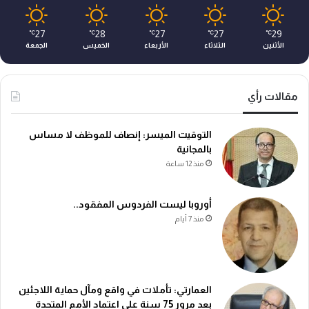
27
28
27
27
29
℃
℃
℃
℃
℃
الأثنين
الثلاثاء
الأربعاء
الخميس
الجمعة
مقالات رأي
التوقيت الميسر: إنصاف للموظف لا مساس
بالمجانية
منذ 12 ساعة
أوروبا ليست الفردوس المفقود..
منذ 7 أيام
العمارتي: تأملات في واقع ومآل حماية اللاجئين
بعد مرور 75 سنة على اعتماد الأمم المتحدة