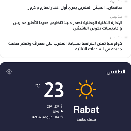
منذ يوم واحد
طانطان.. الجيش المغربي يجري أول اختبار لصاروخ كروز
منذ يومين
الإدارة التقنية الوطنية تصدر دليلا تنظيميا جديدا لتأطير مدارس
وأكاديميات تكوين الناشئين
منذ يومين
كولومبيا تعلن اعترافها بسيادة المغرب على صحرائه وتفتح صفحة
جديدة في العلاقات الثنائية
الطقس
23
℃
29º - 23º
Rabat
81%
1.04 كيلومتر/ساعة
سماء صافية