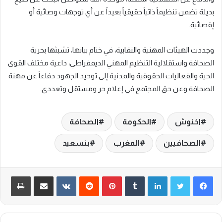
بديلة تضمن تنظيماً ذاتياً حقيقياً بعيداً عن أي توجهات وصائية أو
إقصائية.
وجددت الهيئات المهنية والنقابية، في ختام بيانها، تشبثها بحرية
الصحافة واستقلالية التنظيم المهني الديمقراطي، داعية مختلف القوى
الحية والفعاليات الحقوقية والمدنية إلى توحيد الجهود دفاعاً عن مهنة
الصحافة وعن حق المجتمع في إعلام حر ومستقل وتعددي.
اخنوش
الحكومة
الصحافة
الصحافيين
المغرب
بنسعيد
لينكدإن
‏Tumblr
بينتيريست
‏Reddit
‏VKontakte
مشاركة عبر البريد
طباعة