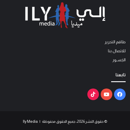
طاقم التحرير
للاتصال بنا
الجَســور
تابعنا
فيسبوك
يوتيوب
‫TikTok
© حقوق النشر 2026، جميع الحقوق محفوظة | Ily Media