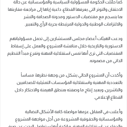
كما حمّلت الحكومة المسؤولية السياسية والمؤسساتية عن حالة
الاحتقان والتوتر التي يعرفها القطاع، داعية إياها إلى مراجعة مقاربتها
بما ينسجم مع مقتضيات الدستور ومدونة الصحافة والنشر
والالتزامات الوطنية والدولية المرتبطة بحرية الرأي والتعبير.
ودعت الهيئات أعضاء مجلس المستشارين إلى تحمل مسؤولياتهم
الدستورية والتاريخية خلال مناقشة المشروع، والعمل على إسقاط
المقتضيات التي ترى أنها تمس استقلالية المهنة وتفرغ مبدأ التنظيم
الذاتي من مضمونه.
وأكدت أن المشروع الحالي يشكل، من وجهة نظرها، مساساً
بالتعددية المهنية واستقلالية المؤسسات التمثيلية للصحافيين
والناشرين، ويعيد إنتاج ما وصفته بمنطق الهيمنة والاحتكار داخل
القطاع الإعلامي.
وأعلنت في المقابل عزمها مواصلة كافة الأشكال النضالية
والمؤسساتية والحقوقية المشروعة من أجل مواجهة المشروع
والدفاع عن استقلالية المهنة، مؤكدة أنها ستواصل البحث عن صيغ