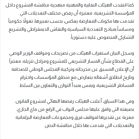
كما انتقدت الهيئات النقابية والمهنية منهجية مناقشة المشروع داخل
المؤسسة التشريعية، معتبرة أن رفض مختلف التعديلات التي
تقدمت بها مكونات المعارضة يعكس، بحسب تعبيرها، تغولاً حكومياً
ومساساً بمبادئ التعددية السياسية والنقاش الديمقراطي والتشريع
التشاركي المنصوص عليه دستورياً.
وسجل البيان استغراب الهيئات من تصريحات ومواقف الوزير الوصي
على القطاع بشأن المسار التشريعي للمشروع ومراحل تنزيله، معتبراً
أن الإعلان المسبق عن مخرجاته وتركيبة المجلس الوطني للصحافة
وتاريخ انطلاق أشغاله يتعارض مع منطق المؤسسات واحترام
المساطر التشريعية، ويمس بمبدأ التوازن والتعاون بين السلط.
وفي هذا السياق، أعلنت الهيئات رفضها النهائي لمشروع القانون
بصيغته التي وافق عليها مجلس النواب في الرابع من ماي الجاري،
معربة عن تقديرها لمواقف فرق ومجموعات المعارضة البرلمانية
والتعديلات التي تقدمت بها خلال مناقشة النص.