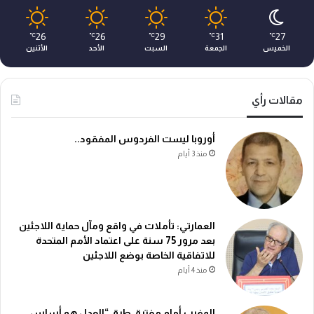
26
26
29
31
27
℃
℃
℃
℃
℃
الخميس
الجمعة
السبت
الأحد
الأثنين
مقالات رأي
أوروبا ليست الفردوس المفقود..
منذ 3 أيام
العمارتي: تأملات في واقع ومآل حماية اللاجئين
بعد مرور 75 سنة على اعتماد الأمم المتحدة
للاتفاقية الخاصة بوضع اللاجئين
منذ 4 أيام
المغرب أمام مفترق طرق “العدل هو أساس