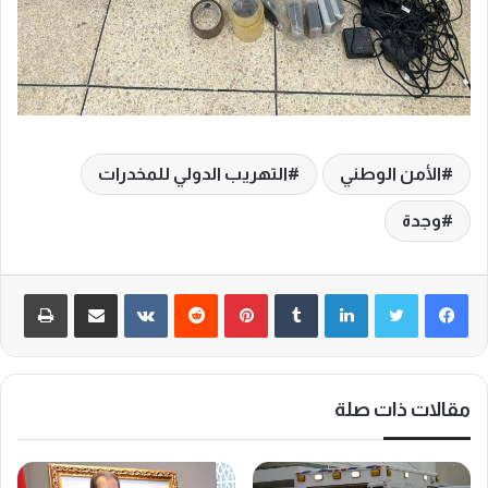
الأمن الوطني
التهريب الدولي للمخدرات
وجدة
لينكدإن
‏Tumblr
بينتيريست
‏Reddit
‏VKontakte
مشاركة عبر البريد
طباعة
مقالات ذات صلة