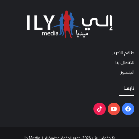
طاقم التحرير
للاتصال بنا
الجَســور
تابعنا
فيسبوك
يوتيوب
‫TikTok
© حقوق النشر 2026، جميع الحقوق محفوظة | Ily Media