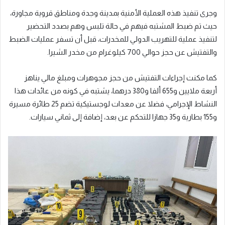
وجرى تنفيذ هذه العملية الأمنية بمدينة وجدة ومناطق قروية مجاورة،
حيث تم ضبط المشتبه فيهم في حالة تلبس وهم بصدد التحضير
لتنفيذ عملية للتهريب الدولي للمخدرات، قبل أن تسفر عمليات الضبط
والتفتيش عن حجز حوالي 700 كيلوغرام من مخدر الشيرا.
كما مكنت إجراءات التفتيش من حجز مجوهرات ومبلغ مالي يناهز
أربعة ملايين و655 ألفا و380 درهما، يشتبه في كونه من عائدات هذا
النشاط الإجرامي، فضلا عن معدات لوجستيكية تضم 25 طائرة مسيرة
و155 بطارية و35 جهازا للتحكم عن بعد، إضافة إلى ثماني سيارات.