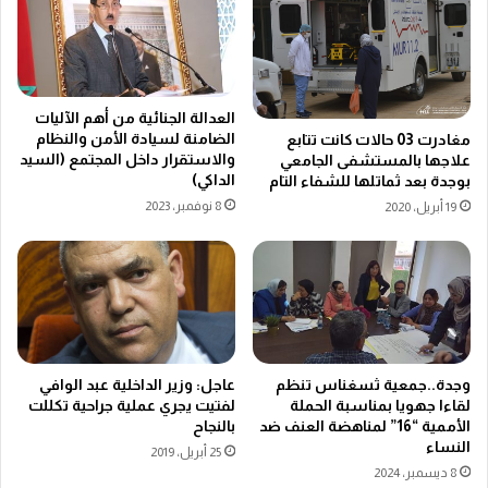
العدالة الجنائية من أهم الآليات
الضامنة لسيادة الأمن والنظام
مغادرت 03 حالات كانت تتابع
والاستقرار داخل المجتمع (السيد
علاجها بالمستشفى الجامعي
الداكي)
بوجدة بعد ثماتلها للشفاء التام
8 نوفمبر، 2023
19 أبريل، 2020
عاجل: وزير الداخلية عبد الوافي
وجدة..جمعية ثسغناس تنظم
لفتيت يجري عملية جراحية تكللت
لقاءا جهويا بمناسبة الحملة
بالنجاح
الأممية “16” لمناهضة العنف ضد
النساء
25 أبريل، 2019
8 ديسمبر، 2024