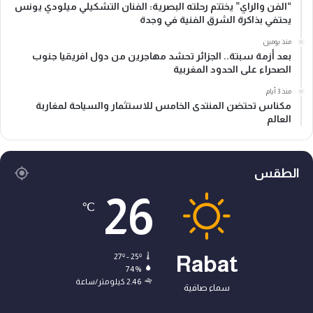
“الفن والراي” يختتم رحلته البصرية: الفنان التشكيلي ميلودي يونس
يحتفي بذاكرة الشرق الفنية في وجدة
منذ يومين
بعد أزمة سبتة.. الجزائر تحشد مهاجرين من دول افريقيا جنوب
الصحراء على الحدود المغربية
منذ 3 أيام
مكناس تحتضن المنتدى الخامس للاستثمار والسياحة لمغاربة
العالم
الطقس
26
℃
27º - 25º
Rabat
74%
2.46 كيلومتر/ساعة
سماء صافية