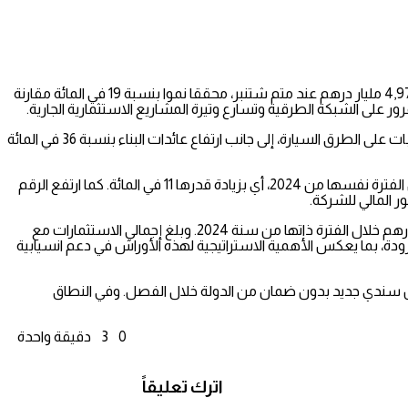
سجلت الشركة الوطنية للطرق السيارة بالمغرب أداء ماليا لافتا خلال الأشهر التسعة الأولى من سنة 2025، بعدما بلغ رقم معاملاتها الموطد 4,977 مليار درهم عند متم شتنبر، محققا نموا بنسبة 19 في المائة مقارنة
وأوضحت الشركة، في بلاغ لها، أن هذا الأداء يعود إلى نمو ملحوظ في المداخيل المرتبطة بالاستغلال بنسبة 13 في المائة، بفضل زيادة حركة العربات على الطرق السيارة، إلى جانب ارتفاع عائدات البناء بنسبة 36 في المائة
وفي ما يتعلق بالنطاق الاجتماعي، بلغ رقم المعاملات خلال الربع الثالث من سنة 2025 ما مجموعه 1,324 مليار درهم مقابل 1,195 مليار درهم خلال الفترة نفسها من 2024، أي بزيادة قدرها 11 في المائة. كما ارتفع الرقم
وعلى مستوى الاستثمارات، شهد الربع الثالث من 2025 ارتفاعا قويا في قيمة الاستثمارات الخام التي بلغت 717 مليون درهم، مقابل 388 مليون درهم خلال الفترة ذاتها من سنة 2024. وبلغ إجمالي الاستثمارات مع
ن حرودة، بما يعكس الأهمية الاستراتيجية لهذه الأوراش في دعم انسيابية
هم عند متم شتنبر 2025، مسجلة زيادة بنسبة 4 في المائة، وتشمل إصدار قرض سندي جديد بدون ضمان من الدولة خلال الفصل. وفي النطاق
0
3
دقيقة واحدة
اترك تعليقاً