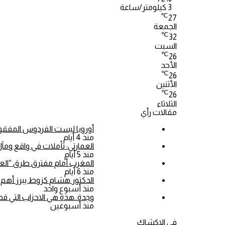
3 كيلومتر/ساعة
℃
27
الجمعة
℃
32
السبت
℃
26
الأحد
℃
26
الأثنين
℃
26
الثلاثاء
مقالات رأي
أوروبا ليست الفردوس المفقود
منذ 4 أيام
العمارتي: تأملات في واقع ومآل حماية اللاجئين بعد مرور 75 سنة ع
منذ 5 أيام
المغرب أمام مفترق طرق “الع
منذ 6 أيام
الدكتور هشام كزوط يبرز أهم ا
منذ أسبوع واحد
وجدة..هذه هي الاحزاب التي قدم
منذ أسبوعين
في الاكشاك