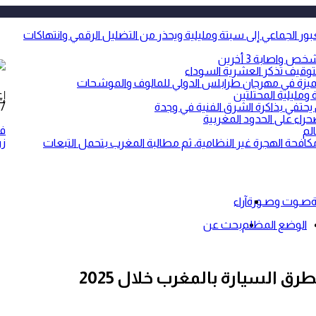
ر الجماعي إلى سبتة ومليلية ويحذر من التضليل الرقمي وانتهاكات
واصابة 3 أخرين
توقيف تذكر العشرية السوداء
 متميزة في مهرجان طرابلس الدولي للمالوف والموشحات
ومليلية المحتلتين
إع
 يحتفي بذاكرة الشرق الفنية في وجدة
27 أبري
حراء على الحدود المغربية
ف
لم
زر
ة الهجرة غير النظامية، ثم مطالبة المغرب بتحمل التبعات
ة
صـوت وصـورة
آراء
الوضع المظلم
بحث عن
رق السيارة بالمغرب خلال 2025