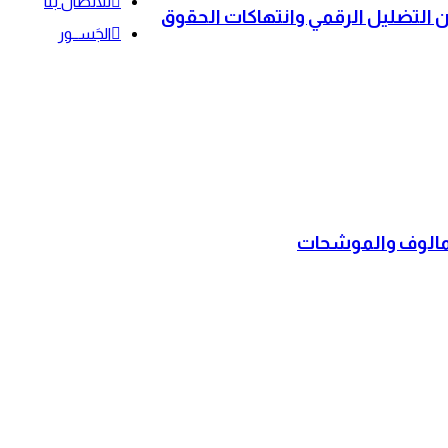
للاتصال بنا
 التضليل الرقمي وانتهاكات الحقوق
الجَســور
للمالوف والموشحات