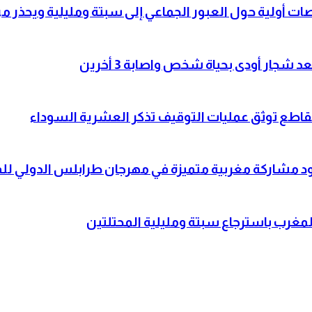
 أولية حول العبور الجماعي إلى سبتة ومليلية ويحذر من
جار أودى بحياة شخص واصابة 3 أخرين
مقاطع توثق عمليات التوقيف تذكر العشرية السوداء
 تقود مشاركة مغربية متميزة في مهرجان طرابلس الدولي 
المغرب باسترجاع سبتة ومليلية المحتلتين