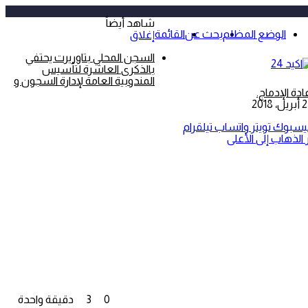
شاهد أيضاً
الوضع المظلم
بحث عن
القائمة
إغلاق
السجن المحلي بتاوريرت يحتفي
بالذكرى العاشرة لتأسيس
المندوبية العامة لإدارة السجون و
ادة الإدماج.
ل، 2018
يسبوك
تويتر
واتساب
تيلقرام
 الذهاب إلى الأعلى
0
3
دقيقة واحدة