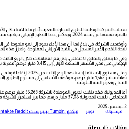
بالفترة نفسها من سنة 2024. ويعكس هذا التطور الإيجابي دينامية متصاعدة في مختلف مكونات نشاط الشركة، في ارتباط وثيق بارتفاع حركة المرور على الشبكة الطرقية وتسارع وتيرة المشاريع الاستثمارية الجارية.
نتيجة التقدم الكبير المسجل في تنفيذ الأوراش المفتوحة. وتعزز هذه الم
الإجمالي على مدى الأشهر التسعة الأولى إلى 3,415 مليار درهم، مقارنة بـ 3,021 مليار درهم قبل سنة، وهو ما يعكس انتظاما واضحا في وتيرة التطور المالي للشركة.
نهاية شتنبر 1,562 مليار درهم، موجَّهة بالأساس إلى مش
التنقل وتعزيز البنية الطرقية.
الاجتماعي، بلغت المديونية 37,08 مليار درهم، مما يبرز استمرار الشركة في تعبئة الموارد الضرورية لمواصلة تنفيذ مشاريعها الهيكلية.
2 ديسمبر، 2025
فيسبوك
تويتر
لينكدإن
بينتيريست
مقالات ذات صلة