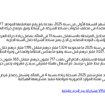
ؤشرات التوجه التصاعدي الذي يميز نشاط الشركة خلال السنة الجارية.
روع الطريق السيار تيط مليل–برشيد، ثم أشغال تهيئة مفترقي سيدي معروف وعي
أما المديونية، فقد بلغت الديون الموطدة للشركة 35,263 مليار در
مشاركة عبر البريد
طباعة