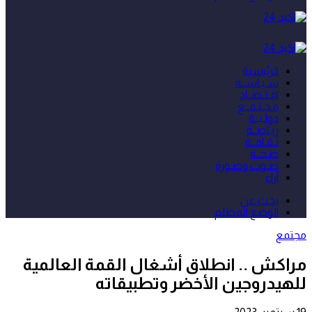
الرئيسية
سـيـاســة
اقـتـصــاد
مـجـتـمــع
دولـيــة
ريـاضــة
ثـقـافــة
صـحــة
صـوت وصـورة
آراء
بحث عن
الوضع المظلم
مجتمع
مراكش .. انطلاق أشغال القمة العالمية
للهيدروجين الأخضر وتطبيقاته