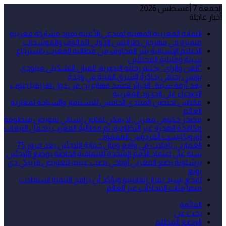
الجمعة 7 أغسطس 2026
أخبار عاجلة
النقابة المغربية المهنية لمبدعي الأغنية تقود مشاركة مغربية
متميزة في مهرجان طرابلس الدولي للمالوف والموشحات
الاعلام الإسبانية يثير المخاوف من مطالبة المغرب باسترجاع
سبتة ومليلية المحتلتين
“الفن والراي” يختتم رحلته البصرية: الفنان التشكيلي ميلودي
يونس يحتفي بذاكرة الشرق الفنية في وجدة
بعد أزمة سبتة.. الجزائر تحشد مهاجرين من دول افريقيا جنوب
الصحراء على الحدود المغربية
مكناس تحتضن المنتدى الخامس للاستثمار والسياحة لمغاربة
العالم
مصدر حكومي مغربي: لا يمكن لقاض إسباني تقويض منظومة
مكافحة الهجرة غير النظامية، ثم مطالبة المغرب بتحمل التبعات
أوروبا ليست الفردوس المفقود..
العمارتي: تأملات في واقع ومآل حماية اللاجئين بعد مرور 75
سنة على اعتماد الأمم المتحدة للاتفاقية الخاصة بوضع اللاجئين
برشلونة يضع المغربي أوناحي نصب عينيه لتعويض فرينكي دي
يونغ
لقجع يشيد بقرار إنفانتينو ويؤكد أن برامج التنمية استفادت
منها مئات الاتحادات عبر العالم
القائمة
بحث عن
الوضع المظلم