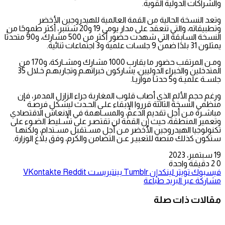
والشراكات الدولية القوية.
وتعد النسخة الحالية من القمة العالمية للهيدروجين الأخضر
وتطبيقاته، والتي تنعقد على مدار يومي 19 و20 شتنبر، أكثر طموحًا من
النسخة السابقة التي شهدت حضور أكثر من 500 مشارك، و90 متحدثًا
يمثلون 31 بلدًا ضمن 9 جلسات علمية و3 اجتماعات ثنائية.
ومـن المرتقب حضور ما يقارب 1000 مشارك ومشـاركة، و170 من
المتدخلين والخبراء الدوليين، يشاركون خبراتهـم وتجاربهـم خـلال 35
جلسـة علميـة و5 حدثـا موازيـا.
ورغم حجم الألم الذي أصاب قلوب المغاربة جراء الزازل المدمر، فإن
منظمي النسخة الثالثة قرروا الإبقاء علـى الحـدث ليشكل فرصـة
مباشـرة مـن أجل تقديم الدعم، والمسـاهمة في الإنعاش الاقتصادي
وتعمير المنطقة، حيث إن القمة لن تقتصـر على تسـليط الضـوء على
تكنولوجيا الهيدروجين الأخضر مـن أجل مسـتقبل مسـتدام، ولكنهـا
ستكون كذلك منصة للتعبيـر عـن التضامن والكرم، وفق بلاغ الوزارة.
19 سبتمبر، 2023
0
2
دقيقة واحدة
فيسبوك
تويتر
لينكدإن
بينتيريست
مشاركة عبر البريد
طباعة
مقالات ذات صلة