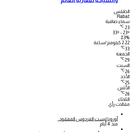
والسياحة لمغاربة العالم
الطقس
Rabat
سماء صافية
℃
23
33º - 23º
83%
2.22 كيلومتر/ساعة
℃
33
الجمعة
℃
29
السبت
℃
26
الأحد
℃
25
الأثنين
℃
26
الثلاثاء
مقالات رأي
أوروبا ليست الفردوس المفقود..
منذ 4 أيام