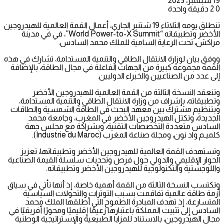
19 سبتمبر، 2023
0
2
دقيقة واحدة
تنطلق يومه الثلاثاء 19 شتنبر الجاري، أعمال القمة العالمية للهيدروجين
الأخضر وتطبيقاته “World Power-to-X Summit”، في في مدينة
مراكش، تحت الرعاية السامية للملك محمد السادس.
ووفق بيان لوزارة الانتقال الطاقي والتنمية المستدامة، تشارك في هذه
القمة مجموعة كبيرة من الجهات الفاعلة في مجال الطاقة، بالإضافة
إلى عدد من الصناعيين والخبراء الدوليين.
وتنعقد النسخة الثالثة من القمة العالمية للهيدروجين الأخضر
وتطبيقاته، بإشراف من وزارة الانتقال الطاقي والتنمية المستدامة،
وبتنظيم مشترك بين معهد البحث في الطاقة الشمسية والطاقات
الجديدة، وتكتل الهيدروجين الأخضر في المغرب، وجامعة محمد
السادس متعددة التخصصات التقنية، وبشراكة مع مجلس جهة
كلميـم واد نون، ومجلة صناعة المغرب (Industrie du Maroc).
وتستهدف القمة العالمية للهيدروجين الأخضر وتطبيقاتها، تعزيز
الحوار الإقليمي والدولي حول فرص وتحديات سلسلة القيمة الصناعية
واللوجستية والتكنولوجية للهيدروجين الأخضر وتطبيقاته.
وتكتسب النسخة الثالثة من القمة أهمية خاصة، إذ أنها تأتي في سياق
أزمة طاقة عالمية تفاقمت بسبب التوترات والتحولات السياسية
المتسارعة، إذ تهدف المبادرة الطموح التي أطلقها الملك محمد
السادس إلى تثبيت المملكة باعتبارها زعيمًا إقليميًا ومحورًا أفريقيًا في
مجال الهيدروجين، بالاستناد للمزايا الطبيعية والإستراتيجية الوطنية