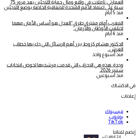
العمارتي: تأملات في واقع ومآل حماية اللاجئين بعد مرور 75
سنة على اعتماد الأمم المتحدة للاتفاقية الخاصة بوضع اللاجئين
منذ 5 أيام
المغرب أمام مفترق طرق “العدل هو أساس الأمان مهما
اختلفت الأوطان والأزمان”
منذ 6 أيام
الدكتور هشام كزوط يبرز أهم الرسائل التي جاء بها خطاب
العرش..
منذ أسبوع واحد
وجدة..هذه هي الاحزاب التي قدمت مرشحيها لخوض انتخابات
شتنبر 2026.
منذ أسبوعين
في الاكشاك
إعلانات
فيسبوك
يوتيوب
‫TikTok
إنضم لقناتنا