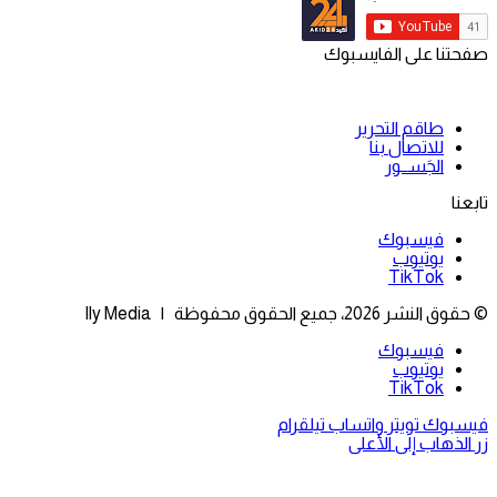
صفحتنا على الفايسبوك
طاقم التحرير
للاتصال بنا
الجَســور
تابعنا
فيسبوك
يوتيوب
‫TikTok
© حقوق النشر 2026، جميع الحقوق محفوظة | Ily Media
فيسبوك
يوتيوب
‫TikTok
فيسبوك
تويتر
واتساب
تيلقرام
زر الذهاب إلى الأعلى