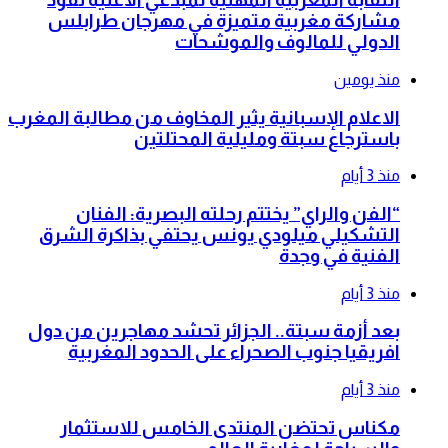
مشاركة مغربية متميزة في مهرجان طرابلس
الدولي للمالوف والموشحات
منذ يومين
الاعلام الإسبانية يثير المخاوف من مطالبة المغرب
باسترجاع سبتة ومليلية المحتلتين
منذ 3 أيام
“الفن والراي” يختتم رحلته البصرية: الفنان
التشكيلي ميلودي يونس يحتفي بذاكرة الشرق
الفنية في وجدة
منذ 3 أيام
بعد أزمة سبتة.. الجزائر تحشد مهاجرين من دول
افريقيا جنوب الصحراء على الحدود المغربية
منذ 3 أيام
مكناس تحتضن المنتدى الخامس للاستثمار