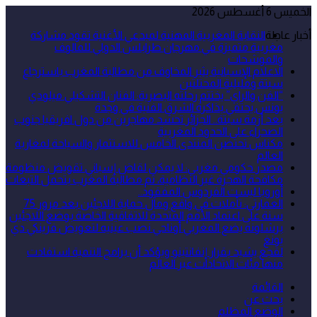
الخميس 6 أغسطس 2026
أخبار عاجلة
النقابة المغربية المهنية لمبدعي الأغنية تقود مشاركة
مغربية متميزة في مهرجان طرابلس الدولي للمالوف
والموشحات
الاعلام الإسبانية يثير المخاوف من مطالبة المغرب باسترجاع
سبتة ومليلية المحتلتين
“الفن والراي” يختتم رحلته البصرية: الفنان التشكيلي ميلودي
يونس يحتفي بذاكرة الشرق الفنية في وجدة
بعد أزمة سبتة.. الجزائر تحشد مهاجرين من دول افريقيا جنوب
الصحراء على الحدود المغربية
مكناس تحتضن المنتدى الخامس للاستثمار والسياحة لمغاربة
العالم
مصدر حكومي مغربي: لا يمكن لقاض إسباني تقويض منظومة
مكافحة الهجرة غير النظامية، ثم مطالبة المغرب بتحمل التبعات
أوروبا ليست الفردوس المفقود..
العمارتي: تأملات في واقع ومآل حماية اللاجئين بعد مرور 75
سنة على اعتماد الأمم المتحدة للاتفاقية الخاصة بوضع اللاجئين
برشلونة يضع المغربي أوناحي نصب عينيه لتعويض فرينكي دي
يونغ
لقجع يشيد بقرار إنفانتينو ويؤكد أن برامج التنمية استفادت
منها مئات الاتحادات عبر العالم
القائمة
بحث عن
الوضع المظلم