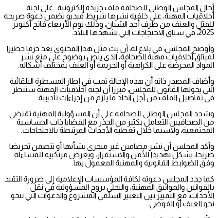
أحال المجلس الوطني للصحافة ملف جريدة إلكترونية على لجنة
أخلاقيات المهنة، على خلفية نشرها شريط فيديو تضمن دعوة صريحة
للقتل والعنف من طرف أحد الشبان، وذلك يوم الأربعاء فاتح أكتوبر
2025، في سياق الاحتجاجات التي تشهدها البلاد.
وأوضح المجلس، في بلاغ له، أن بث مثل هذا المحتوى يعد خرقا خطيرا
لميثاق أخلاقيات مهنة الصحافة، الذي ينص بوضوح على منع نشر
المواد المحرضة على الكراهية أو الجريمة أو العنف بمختلف أشكاله.
وأضاف المصدر ذاته أن هذه الإحالة تمت في إطار المسطرة التلقائية
التي يخولها القانون للمجلس، مبرزا أن لجنة أخلاقيات المهنة ستنظر
في تفاصيل الملف من أجل اتخاذ ما يلزم من إجراءات تأديبية.
وشدد المجلس الوطني للصحافة على أن المسؤولية المهنية تقتضي
من الصحافيين التعامل بكثير من الحذر مع القضايا ذات الحساسية
المجتمعية، ولاسيما خلال تغطية الأحداث المرتبطة بالاحتجاجات.
وأكد المجلس أن نشر مضامين غير متحرى بشأنها أو تتضمن تحريضا
صريحا، يشكل تهديدا للأمن والاستقرار، ويعرض مرتكبيه للمساءلة
وفق الضوابط القانونية والمهنية المعمول بها.
كما جدد المجلس دعوته لكافة المؤسسات الإعلامية إلى ضرورة التقيد
بالقوانين والمواثيق المهنية، والتحلي بروح المسؤولية في نقل
الأحداث، مع التمييز بين التعبير السلمي المشروع والدعوات التي تنحو
نحو العنف أو الفوضى.