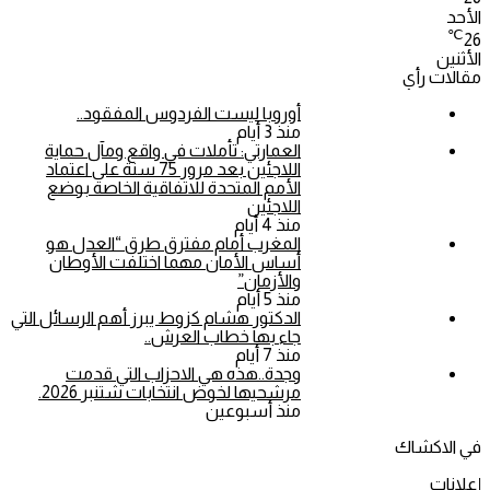
الأحد
℃
26
الأثنين
مقالات رأي
أوروبا ليست الفردوس المفقود..
منذ 3 أيام
العمارتي: تأملات في واقع ومآل حماية
اللاجئين بعد مرور 75 سنة على اعتماد
الأمم المتحدة للاتفاقية الخاصة بوضع
اللاجئين
منذ 4 أيام
المغرب أمام مفترق طرق “العدل هو
أساس الأمان مهما اختلفت الأوطان
والأزمان”
منذ 5 أيام
الدكتور هشام كزوط يبرز أهم الرسائل التي
جاء بها خطاب العرش..
منذ 7 أيام
وجدة..هذه هي الاحزاب التي قدمت
مرشحيها لخوض انتخابات شتنبر 2026.
منذ أسبوعين
في الاكشاك
إعلانات