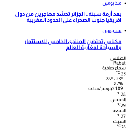
منذ يومين
بعد أزمة سبتة.. الجزائر تحشد مهاجرين من دول
افريقيا جنوب الصحراء على الحدود المغربية
منذ يومين
مكناس تحتضن المنتدى الخامس للاستثمار
والسياحة لمغاربة العالم
الطقس
Rabat
سماء صافية
℃
23
28º - 23º
87%
1.89 كيلومتر/ساعة
℃
28
الخميس
℃
29
الجمعة
℃
27
السبت
℃
26