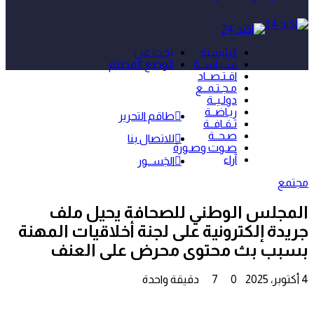
الرئيسية
بحث عن
سـيـاســة
الوضع المظلم
اقـتـصــاد
مـجـتـمــع
دولـيــة
ريـاضــة
طاقم التحرير
ثـقـافــة
صـحــة
للاتصال بنا
صـوت وصـورة
آراء
الجَســور
مجتمع
المجلس الوطني للصحافة يحيل ملف
جريدة إلكترونية على لجنة أخلاقيات المهنة
بسبب بث محتوى محرض على العنف
4 أكتوبر، 2025
0
7
دقيقة واحدة