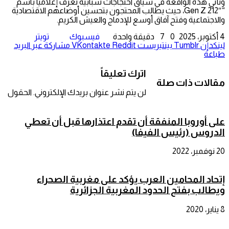
وتأتي هذه الواقعة في سياق احتجاجات شبابية تعرف إعلاميا باسم
“Gen Z 212″، حيث يطالب المحتجون بتحسين أوضاعهم الاقتصادية
والاجتماعية وفتح آفاق أوسع للإدماج والعيش الكريم.
4 أكتوبر، 2025
0
7
دقيقة واحدة
فيسبوك
تويتر
لينكدإن
بينتيريست
مشاركة عبر البريد
طباعة
اترك تعليقاً
مقالات ذات صلة
لن يتم نشر عنوان بريدك الإلكتروني.
الحقول
على أوروبا المنفقة أن تقدم اعتذارها قبل أن تعطي
الدروس (رئيس الفيفا)
20 نوفمبر، 2022
إتحاد المحامين العرب يؤكد على مغربية الصحراء
ويطالب بفتح الحدود المغربية الجزائرية
8 يناير، 2020