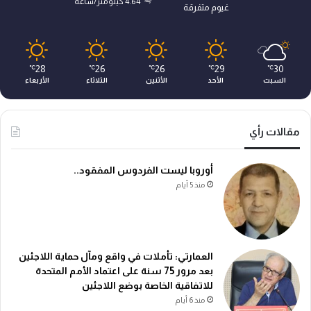
4.64 كيلومتر/ساعة
غيوم متفرقة
28
26
26
29
30
℃
℃
℃
℃
℃
السبت
الأحد
الأثنين
الثلاثاء
الأربعاء
مقالات رأي
أوروبا ليست الفردوس المفقود..
منذ 5 أيام
العمارتي: تأملات في واقع ومآل حماية اللاجئين
بعد مرور 75 سنة على اعتماد الأمم المتحدة
للاتفاقية الخاصة بوضع اللاجئين
منذ 6 أيام