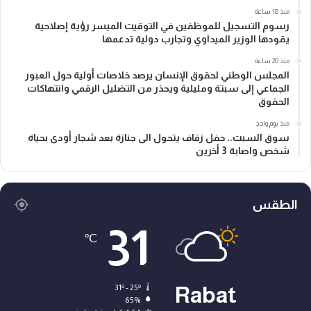
منذ 18 ساعة
رسوم التسجيل للموظفين في التوقيت الميسر رؤية إصلاحية
يقودها الوزير الميداوي وتجارب دولية تدعمها
منذ 20 ساعة
المجلس الوطني لحقوق الإنسان يرصد خلاصات أولية حول العبور
الجماعي إلى سبتة ومليلية ويحذر من التضليل الرقمي وانتهاكات
الحقوق
منذ يوم واحد
سوق السبت.. حفل زفاف يتحول الى جنازة بعد شجار أودى بحياة
شخص واصابة 3 أخرين
الطقس
31
℃
31º - 25º
Rabat
65%