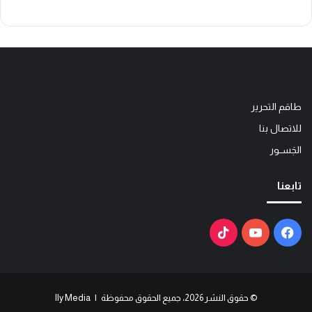
طاقم التحرير
للاتصال بنا
الجَســور
تابعنا
فيسبوك
يوتيوب
‫TikTok
© حقوق النشر 2026، جميع الحقوق محفوظة | Ily Media