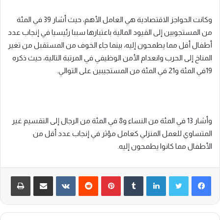
وكانت الحواجز الاقتصادية هي العامل الأهم، حيث أشار 39 في المئة
من المستجوبين إلى القيود المالية باعتبارها سببا رئيسيا في إنجاب عدد
أطفال أقل مما يطمحون إليه، بينما جاء الخوف من المستقبل من تغير
المناخ إلى الحرب وانعدام الأمن الوظيفي في المرتبة التالية، حيث ذكره
19في المئة و21 في المئة من المستجيبين على التوالي.
وأشار 13 في المئة من النساء و8 في المئة من الرجال إلى التقسيم غير
المتساوي للعمل المنزلي كعامل مؤثر في إنجاب عدد أقل من
الأطفال مما كانوا يطمحون إليه.
لينكدإن
‏Tumblr
بينتيريست
‏Reddit
‏VKontakte
مشاركة عبر البريد
طباعة