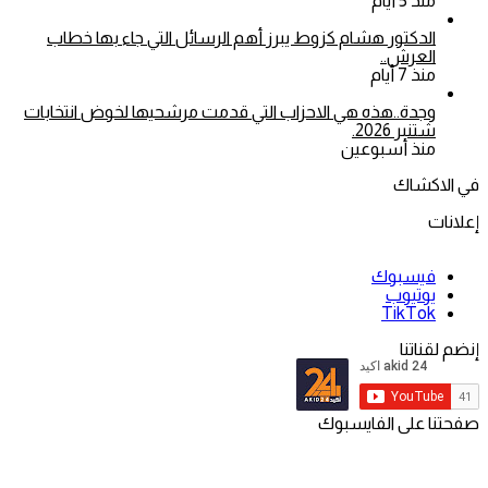
منذ 5 أيام
الدكتور هشام كزوط يبرز أهم الرسائل التي جاء بها خطاب
العرش..
منذ 7 أيام
وجدة..هذه هي الاحزاب التي قدمت مرشحيها لخوض انتخابات
شتنبر 2026.
منذ أسبوعين
في الاكشاك
إعلانات
فيسبوك
يوتيوب
‫TikTok
إنضم لقناتنا
صفحتنا على الفايسبوك