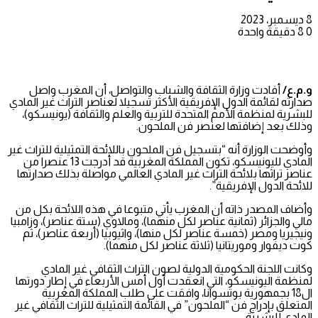
8 ديسمبر، 2023
0
8
دقيقة واحدة
و.م.ع/
أفادت وزارة الثقافة والشباب والتواصل، أن المغرب واصل
صدارته لقائمة الدول الإفريقية الأكثر تسجيلا لعناصر التراث غير المادي
للبشرية لمنظمة الأمم المتحدة للتربية والعلم والثقافة (يونيسكو)،
وذلك بعد إضافتها لعنصر فن الملحون.
وأوضحت الوزارة أنه “بتسجيل فن الملحون باللائحة التمثيلية للتراث غير
المادي لليونيسكو، تكون المملكة المغربية قد أدرجت 13 عنصرا من
عناصر تراثها بلائحة التراث غير المادي العالمي مواصلة بذلك صدارتها
للائحة الدول الإفريقية”.
وأضاف المصدر ذاته أن المغرب يأتي متبوعا في هذه اللائحة بكل من
مالي والجزائر (ثمانية عناصر لكل منهما)، ومالاوي (ستة عناصر)، وزامبيا
ونيجيريا ومصر (خمسة عناصر لكل منها)، واثيوبيا (أربعة عناصر)، ثم
كوت ديفوار وموريتانيا (ثلاثة عناصر لكل منهما).
وكانت اللجنة الحكومية الدولية لصون التراث الثقافي غير المادي
لمنظمة اليونيسكو، التي انعقدت أول أمس الأربعاء في إطار دورتها
ال18 بجمهورية بوتسوانا، وافقت على طلب المملكة المغربية
المتعلق بإدراج فن “الملحون” في القائمة التمثيلية للتراث الثقافي غير
المادي للبشرية.