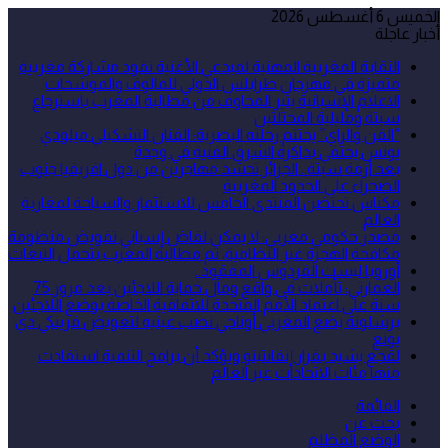
الخميس 6 أغسطس 2026
أخبار عاجلة
النقابة المغربية المهنية لمبدعي الأغنية تقود مشاركة مغربية
متميزة في مهرجان طرابلس الدولي للمالوف والموشحات
الاعلام الإسبانية يثير المخاوف من مطالبة المغرب باسترجاع
سبتة ومليلية المحتلتين
“الفن والراي” يختتم رحلته البصرية: الفنان التشكيلي ميلودي
يونس يحتفي بذاكرة الشرق الفنية في وجدة
بعد أزمة سبتة.. الجزائر تحشد مهاجرين من دول افريقيا جنوب
الصحراء على الحدود المغربية
مكناس تحتضن المنتدى الخامس للاستثمار والسياحة لمغاربة
العالم
مصدر حكومي مغربي: لا يمكن لقاض إسباني تقويض منظومة
مكافحة الهجرة غير النظامية، ثم مطالبة المغرب بتحمل التبعات
أوروبا ليست الفردوس المفقود..
العمارتي: تأملات في واقع ومآل حماية اللاجئين بعد مرور 75
سنة على اعتماد الأمم المتحدة للاتفاقية الخاصة بوضع اللاجئين
برشلونة يضع المغربي أوناحي نصب عينيه لتعويض فرينكي دي
يونغ
لقجع يشيد بقرار إنفانتينو ويؤكد أن برامج التنمية استفادت
منها مئات الاتحادات عبر العالم
القائمة
بحث عن
الوضع المظلم