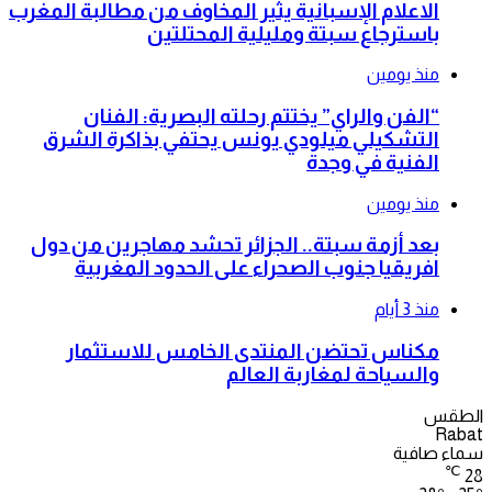
الاعلام الإسبانية يثير المخاوف من مطالبة المغرب
باسترجاع سبتة ومليلية المحتلتين
منذ يومين
“الفن والراي” يختتم رحلته البصرية: الفنان
التشكيلي ميلودي يونس يحتفي بذاكرة الشرق
الفنية في وجدة
منذ يومين
بعد أزمة سبتة.. الجزائر تحشد مهاجرين من دول
افريقيا جنوب الصحراء على الحدود المغربية
منذ 3 أيام
مكناس تحتضن المنتدى الخامس للاستثمار
والسياحة لمغاربة العالم
الطقس
Rabat
سماء صافية
℃
28