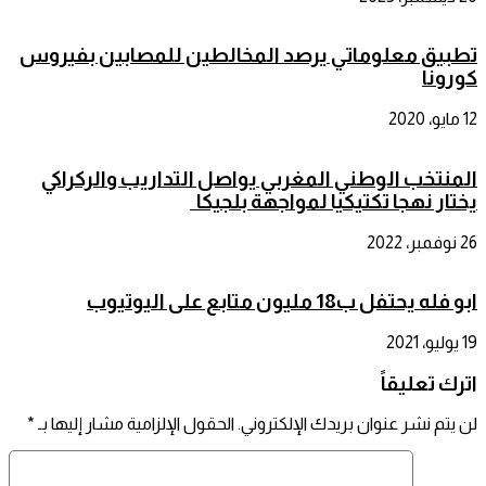
تطبيق معلوماتي يرصد المخالطين للمصابين بفيروس
كورونا
12 مايو، 2020
المنتخب الوطني المغربي يواصل التداريب والركراكي
يختار نهجا تكتيكيا لمواجهة بلجيكا
26 نوفمبر، 2022
ابو فله يحتفل ب18 مليون متابع على اليوتيوب
19 يوليو، 2021
اترك تعليقاً
لن يتم نشر عنوان بريدك الإلكتروني.
الحقول الإلزامية مشار إليها بـ
*