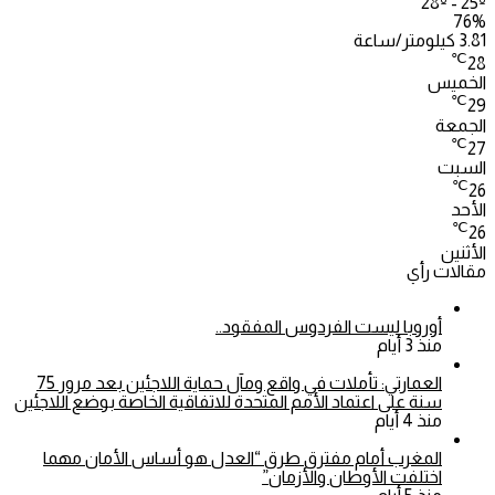
28º - 25º
76%
3.81 كيلومتر/ساعة
℃
28
الخميس
℃
29
الجمعة
℃
27
السبت
℃
26
الأحد
℃
26
الأثنين
مقالات رأي
أوروبا ليست الفردوس المفقود..
منذ 3 أيام
العمارتي: تأملات في واقع ومآل حماية اللاجئين بعد مرور 75
سنة على اعتماد الأمم المتحدة للاتفاقية الخاصة بوضع اللاجئين
منذ 4 أيام
المغرب أمام مفترق طرق “العدل هو أساس الأمان مهما
اختلفت الأوطان والأزمان”