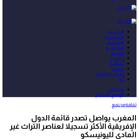
الرئيسية
سـيـاســة
اقـتـصــاد
مـجـتـمــع
دولـيــة
ريـاضــة
ثـقـافــة
صـحــة
صـوت وصـورة
آراء
بحث عن
الوضع المظلم
ثقافة
مجتمع
المغرب يواصل تصدر قائمة الدول
الإفريقية الأكثر تسجيلا لعناصر التراث غير
المادي لليونيسكو