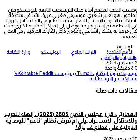
وحسب الملف المقدم أمام هيئة الترشيحات التابعة لليونيسكو فإن
الملحون هو تعبير شعري-موسيقي مغربي عريق. نشأ في منطقة
تافيلالت بالجنوب الشرقي للمغرب، حيث تطور في البداية داخل الزوايا
في المنطقة، ثم انتشر تدريجيا ووصل إلى المراكز الحضرية الكبرى، حيث
كان مرحبا به بشكل أساسي ومؤدى داخل نقابات الحرفيين في المدن
العتيقة.
الوسوم
الأمم المتحدة
التراث المادي
اليونيسكو
وزارة الثقافة
والشباب والتواصل
8 ديسمبر، 2023
0
8
دقيقة واحدة
فيسبوك
تويتر
لينكدإن
بينتيريست
مشاركة عبر البريد
طباعة
مقالات ذات صلة
العمارتي: قرار مجلس الأمن 2803 (2025).. إنهاء للحرب
وللاحتلال الإســ.ــرائـ.ـيلي أم فرض نظام “ناعم” للوصاية
الدولية على قطاع غـ.,.ـزة؟
20 ديسمبر، 2025