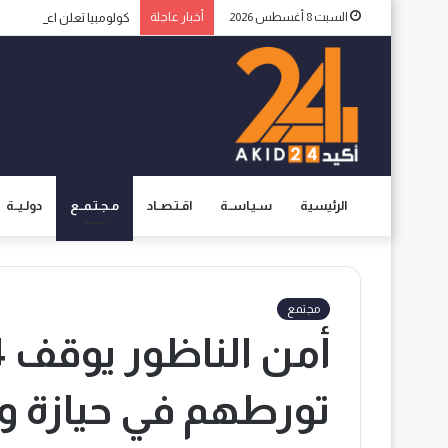
السبت 8 أغسطس 2026
أخبار عاجلة
كولومبيا تعلن اعترافها ب
الرئيسية
سـيـاســة
اقـتـصــاد
مـجـتـمــع
دولـيــة
مجتمع
تورطهم في حيازة وت