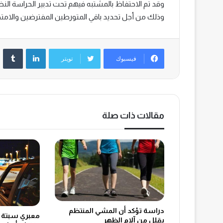
وقد تم الاحتفاظ بالمشتبه فيهم تحت تدبير الحراسة النظ
وذلك من أجل تحديد باقي المتورطين المفترضين والامتد
لينكدإن
‏Tumblr
فيسبوك
تويتر
مقالات ذات صلة
دراسة تؤكد أن المشي المنتظم
معبري سبتة و
يقلل من آلام الظهر