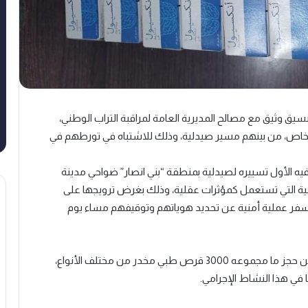
سيق وثيق مع مصالح المديرية العامة لمراقبة التراب الوطني،
وقيف أربعة أشخاص، من بينهم مسير صيدلية، وذلك للاشتباه في تورطهم في
يه الأول تسييره لصيدلية بمنطقة “بني انصار” ضواحي مدينة
بية التي تستعمل كمؤثرات عقلية، وذلك بغرض ترويجها على
تسفر عملية أمنية عن تحديد هوياتهم وتوقيفهم مساء يوم
عمليات التفتيش المنجزة في إطار هذه القضية مكنت من حجز ما مجموعه 3000 قرص طبي مخدر من مختلف الأنواع،
في هذا النشاط الإجرامي.