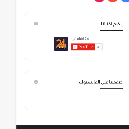
ي
و
T
س
ت
i
إنضم لقناتنا
ب
ي
k
و
و
T
ك
ب
o
k
صفحتنا على الفايسبوك