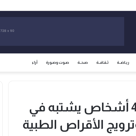
سيادة المغرب على صحرائه وتفتح صفحة جديدة في العلاقات الثنائية
ريـاضــة
ثـقـافــة
صـحــة
صـوت وصـورة
آراء
أمن الناظور يوقف 4 أشخاص يشتبه في
رويج الأقراص الطبية