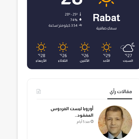
28º - 25º
Rabat
74%
3.54 كيلومتر/ساعة
سماء صافية
28
26
26
29
27
℃
℃
℃
℃
℃
السبت
الأحد
الأثنين
الثلاثاء
الأربعاء
مقالات رأي
أوروبا ليست الفردوس
المفقود..
منذ 5 أيام