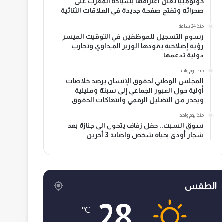
كولومبيا تعلن اعترافها بسيادة المغرب على
صحرائه وتفتح صفحة جديدة في العلاقات الثنائية
منذ 24 ساعة
رسوم التسجيل للموظفين في التوقيت الميسر
رؤية إصلاحية يقودها الوزير الميداوي وتجارب
دولية تدعمها
منذ يوم واحد
المجلس الوطني لحقوق الإنسان يرصد خلاصات
أولية حول العبور الجماعي إلى سبتة ومليلية
ويحذر من التضليل الرقمي وانتهاكات الحقوق
منذ يوم واحد
سوق السبت.. حفل زفاف يتحول الى جنازة بعد
شجار أودى بحياة شخص واصابة 3 أخرين
الطقس
28
℃