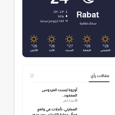
28º - 23º
Rabat
90%
1.48 كيلومتر/ساعة
سماء صافية
26
26
27
28
28
℃
℃
℃
℃
℃
الخميس
الجمعة
السبت
الأحد
الأثنين
مقالات رأي
أوروبا ليست الفردوس
المفقود..
منذ 3 أيام
العمارتي: تأملات في واقع
ومآل حماية اللاجئين بعد مرور