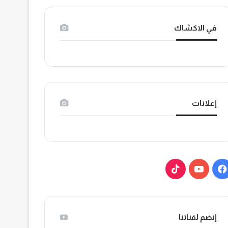
في الاكشاك
إعلانات
ف
ي
ي
و
T
س
ت
i
إنضم لقناتنا