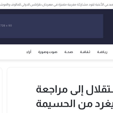
لمخاوف من مطالبة المغرب باسترجاع سبتة ومليلية المحتلتين
ريـاضــة
ثـقـافــة
صـحــة
صـوت وصـورة
آراء
قلال إلى مراجعة
 يغرد من الحسيمة