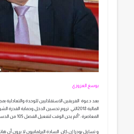
يوسغ العزوزي
بعد دعوة الفريقين الاستقلاليين للوحدة والتعادلية ب
المالية 2018التي تروم تحسين الدخل وحماية القدر
المعاصرة :”ألم يحن الوقت لتفعيل الفصل 105 من الدستور” في إشارة الى الدفع نحو إسقاط حكومة سعد الدين العثماني.
و تساءل بودرا إن كان السادة البرلمانيون لا يرون أن ه