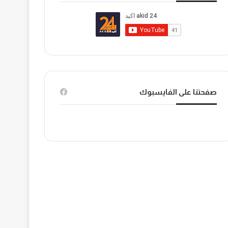
ب
ي
k
و
و
T
ك
ب
o
k
صفحتنا على الفايسبوك