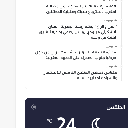
منذ 12 ساعة
الاعلام الإسبانية يثير المخاوف من مطالبة
المغرب باسترجاع سبتة ومليلية المحتلتين
منذ يوم واحد
“الفن والراي” يختتم رحلته البصرية: الفنان
التشكيلي ميلودي يونس يحتفي بذاكرة الشرق
الفنية في وجدة
منذ يومين
بعد أزمة سبتة.. الجزائر تحشد مهاجرين من دول
افريقيا جنوب الصحراء على الحدود المغربية
منذ يومين
مكناس تحتضن المنتدى الخامس للاستثمار
والسياحة لمغاربة العالم
الطقس
24
℃