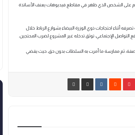
 الإثنين 05 أبريل الجاري، الحكم على الشخص الذي ظهر في مقاطع فيديوهات يعنف الأساتذة
رفه أثناء احتجاجات ذوي الوزرة البيضاء بشوارع الرباط خلال
 التواصل الإجتماعي، توثق تدخله غير المشروع لضرب المحتجين.
ل صفة، ثم ممارسة ما أمرت به السلطات بدون حق، حيث يقضي
بينتيريست
‏Reddit
‏VKontakte
مشاركة عبر البريد
طباعة