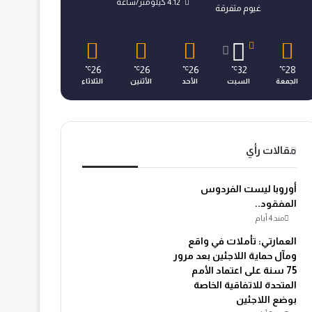
4.12 كيلومتر/ساعة
غيوم متفرقة
26
26
26
32
28
℃
℃
℃
℃
℃
الجمعة
السبت
الأحد
الأثنين
الثلاثاء
مقالات رأي
أوروبا ليست الفردوس
المفقود..
منذ 4 أيام
العمارتي: تأملات في واقع
ومآل حماية اللاجئين بعد مرور
75 سنة على اعتماد الأمم
المتحدة للاتفاقية الخاصة
بوضع اللاجئين