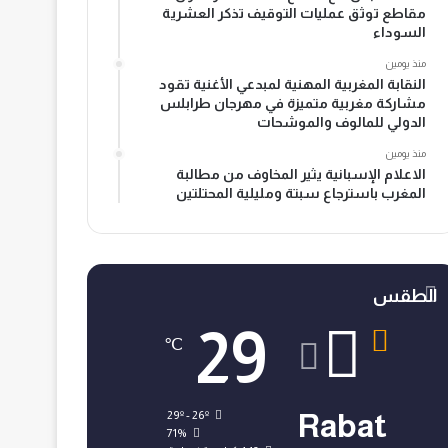
مقاطع توثق عمليات التوقيف تذكر العشرية
السوداء
منذ يومين
النقابة المغربية المهنية لمبدعي الأغنية تقود
مشاركة مغربية متميزة في مهرجان طرابلس
الدولي للمالوف والموشحات
منذ يومين
الاعلام الإسبانية يثير المخاوف من مطالبة
المغرب باسترجاع سبتة ومليلية المحتلتين
الطقس
29
℃
29º - 26º
Rabat
71%