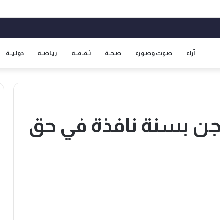
آراء
صـوت وصـورة
صـحــة
ثـقـافــة
ريـاضــة
دولـيــة
ن بسنة نافذة في حق