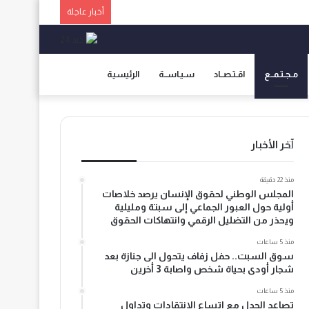
أخبار عاجلة
مـجـتـمــع
اقـتـصــاد
سـيـاســة
الرئيسية
آخر الأخبار
منذ 22 دقيقة
المجلس الوطني لحقوق الإنسان يرصد خلاصات
أولية حول العبور الجماعي إلى سبتة ومليلية
ويحذر من التضليل الرقمي وانتهاكات الحقوق
منذ 5 ساعات
سوق السبت.. حفل زفاف يتحول الى جنازة بعد
شجار أودى بحياة شخص واصابة 3 أخرين
منذ 5 ساعات
تصاعد الجدل مع اتساع الانتقادات وتداول