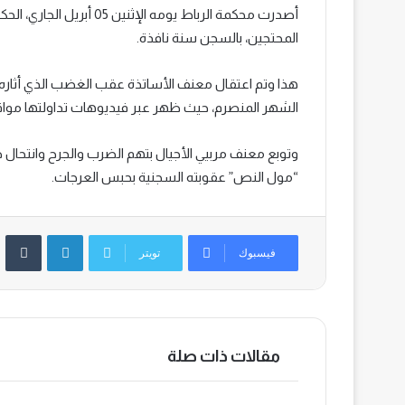
أصدرت محكمة الرباط يومه
المحتجين، بالسجن سنة نافذة.
هذا وتم اعتقال معنف الأساتذة عقب الغضب الذي أثاره تص
الشهر المنصرم، حيث ظهر عبر فيديوهات تداولتها مواقع
وتوبع معنف مربيي الأجيال بتهم الضرب والجرح وانتحا
“مول النص” عقوبته السجنية بحبس العرجات.
لينكدإن
‏Tumblr
فيسبوك
تويتر
مقالات ذات صلة