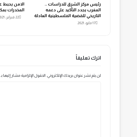
رئيس مركز الشرق للدراسات ..
الامن يحبط ع
المغرب يجدد التأكيد على دعمه
المخدرات بم
التاريخي للقضية الفلسطينية العادلة
22 فبراير، 2021
17 مايو، 2021
اترك تعليقاً
لن يتم نشر عنوان بريدك الإلكتروني.
الحقول الإلزامية مشار إليها بـ
ا
ل
ت
ع
ل
ي