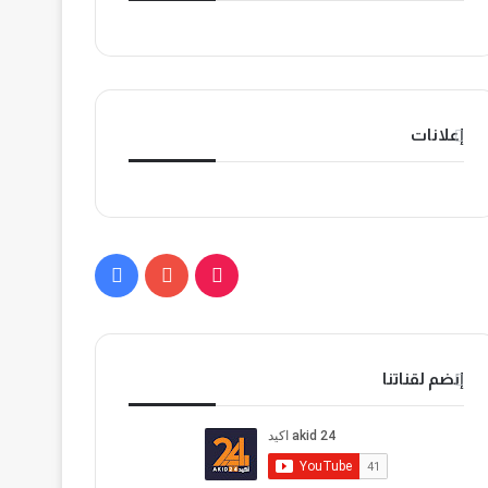
إعلانات
ي
ف
T
و
ي
i
ت
س
إنضم لقناتنا
k
ي
ب
T
و
و