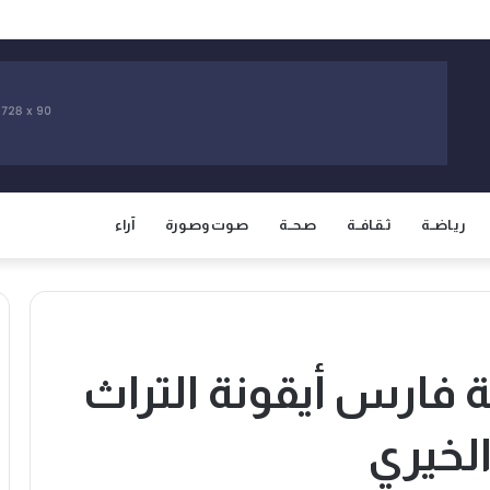
سيادة المغرب على صحرائه وتفتح صفحة جديدة في العلاقات الثنائية
ريـاضــة
ثـقـافــة
صـحــة
صـوت وصـورة
آراء
ة فارس أيقونة التراث
لخيري