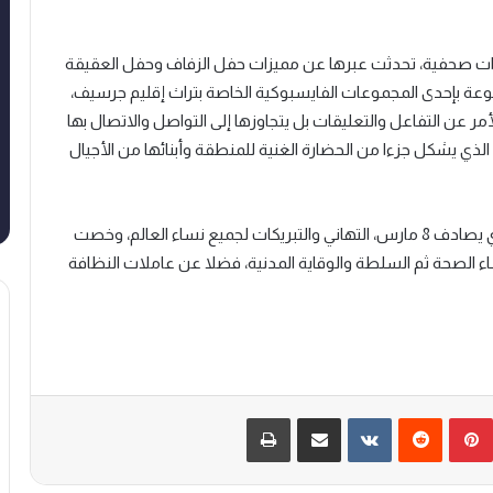
ات صحفية، تحدثت عبرها عن مميزات حفل الزفاف وحفل العقيقة
 بإحدى المجموعات الفايسبوكية الخاصة بتراث إقليم جرسيف،
أمر عن التفاعل والتعليقات بل يتجاوزها إلى التواصل والاتصال بها
ذي يشكل جزءا من الحضارة الغنية للمنطقة وأبنائها من الأجيال
ووجهت السيدة فارس بمناسبة اليوم الأممي للمرأة الذي يصادف 8 مارس، التهاني والتبريكات لجميع نساء العالم، وخصت
اء الصحة ثم السلطة والوقاية المدنية، فضلا عن عاملات النظافة
بينتيريست
‏Reddit
‏VKontakte
مشاركة عبر البريد
طباعة