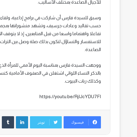
للأجيال الصاعدة بمختلف الأساليب.
وسبق للسيدة فارس أن شاركت في برامج إذاعية، ولقاء
حسب تقاليد وعادات جرسيف، وتشهد منشوراتها بمجموعة
تفاعلا واهتماما واسعا من قبل المتابعين، إذ لا يتوقف ال
للاستفسار والتساؤل لتكون بذلك صلة وصل بين التراث ال
الصاعدة.
بالذكر النساء اللواتي اشتغلن في الصفوف الأمامية كنس
وكذلك ربات البيوت.
https://youtu.be/RjIJcYDU7FI
لينكدإن
‏Tumblr
فيسبوك
تويتر