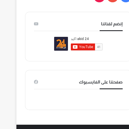
ي
و
T
س
ت
i
إنضم لقناتنا
ب
ي
k
و
و
T
ك
ب
o
k
صفحتنا على الفايسبوك