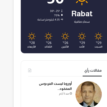
30º - 25º
Rabat
70%
4.35 كيلومتر/ساعة
سماء صافية
28
26
26
29
29
℃
℃
℃
℃
℃
السبت
الأحد
الأثنين
الثلاثاء
الأربعاء
مقالات رأي
أوروبا ليست الفردوس
المفقود..
منذ 5 أيام