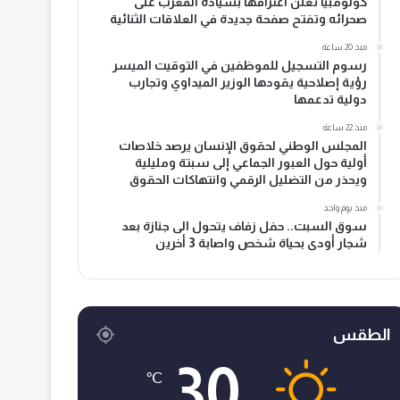
كولومبيا تعلن اعترافها بسيادة المغرب على
صحرائه وتفتح صفحة جديدة في العلاقات الثنائية
منذ 20 ساعة
رسوم التسجيل للموظفين في التوقيت الميسر
رؤية إصلاحية يقودها الوزير الميداوي وتجارب
دولية تدعمها
منذ 22 ساعة
المجلس الوطني لحقوق الإنسان يرصد خلاصات
أولية حول العبور الجماعي إلى سبتة ومليلية
ويحذر من التضليل الرقمي وانتهاكات الحقوق
منذ يوم واحد
سوق السبت.. حفل زفاف يتحول الى جنازة بعد
شجار أودى بحياة شخص واصابة 3 أخرين
الطقس
30
℃