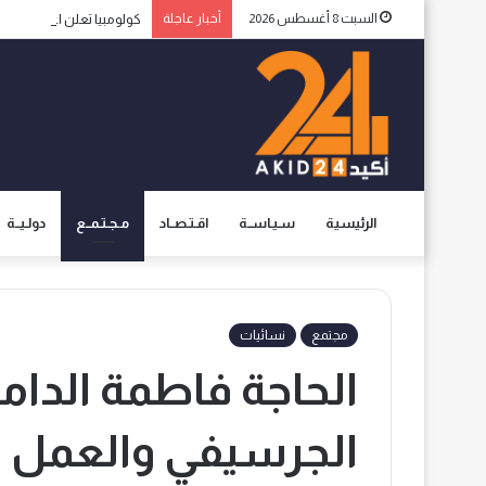
السبت 8 أغسطس 2026
أخبار عاجلة
كولومبيا تعلن اعترافها ب
الرئيسية
سـيـاســة
اقـتـصــاد
مـجـتـمــع
دولـيــة
مجتمع
نسائيات
الحاجة فاطمة الدام
الجرسيفي والعمل ا