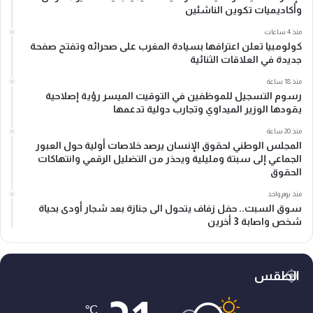
وأكاديميات تكوين الناشئين
منذ 4 ساعات
كولومبيا تعلن اعترافها بسيادة المغرب على صحرائه وتفتح صفحة
جديدة في العلاقات الثنائية
منذ 18 ساعة
رسوم التسجيل للموظفين في التوقيت الميسر رؤية إصلاحية
يقودها الوزير الميداوي وتجارب دولية تدعمها
منذ 20 ساعة
المجلس الوطني لحقوق الإنسان يرصد خلاصات أولية حول العبور
الجماعي إلى سبتة ومليلية ويحذر من التضليل الرقمي وانتهاكات
الحقوق
منذ يوم واحد
سوق السبت.. حفل زفاف يتحول الى جنازة بعد شجار أودى بحياة
شخص واصابة 3 أخرين
الطقس
℃