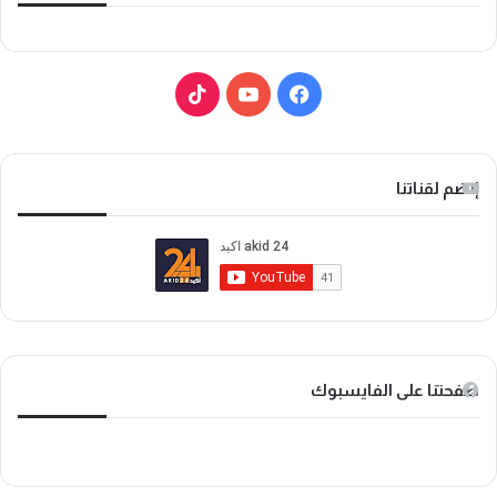
ف
ي
ي
و
T
س
ت
i
إنضم لقناتنا
ب
ي
k
و
و
T
ك
ب
o
k
صفحتنا على الفايسبوك