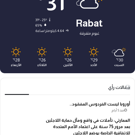
31
31º - 25º
Rabat
65%
4.64 كيلومتر/ساعة
غيوم متفرقة
28
26
26
29
30
℃
℃
℃
℃
℃
السبت
الأحد
الأثنين
الثلاثاء
الأربعاء
مقالات رأي
أوروبا ليست الفردوس المفقود..
منذ 5 أيام
العمارتي: تأملات في واقع ومآل حماية اللاجئين
بعد مرور 75 سنة على اعتماد الأمم المتحدة
للاتفاقية الخاصة بوضع اللاجئين