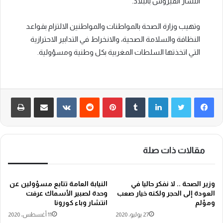
انتشار الفيروس بالبلاد.
وتهيب وزارة الصحة بالمواطنات والمواطنين الالتزام بقواعد
النظافة والسلامة الصحية، والانخراط في التدابير الاحترازية
التي اتخذتها السلطات المغربية بكل وطنية ومسؤولية.
لينكدإن
‏Tumblr
بينتيريست
‏Reddit
‏VKontakte
مشاركة عبر البريد
طباعة
مقالات ذات صلة
وزير الصحة .. لا نفكر حاليا في
النيابة العامة تتابع مسؤولين عن
العودة إلى الحجر ولكنه خيار صعب
وحدة لصبير الأسماك عرفت
ومؤلم
انتشار وباء كورونا
27 يوليو، 2020
11 أغسطس، 2020