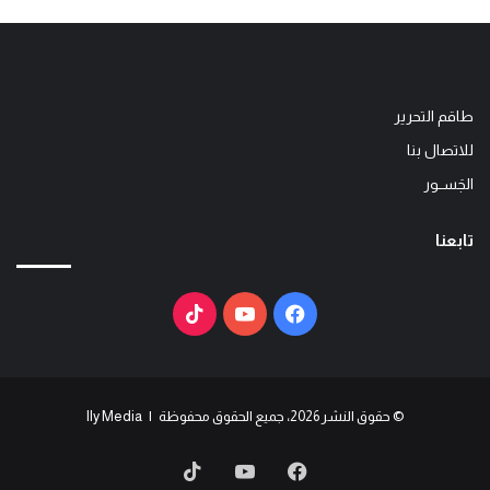
طاقم التحرير
للاتصال بنا
الجَســور
تابعنا
فيسبوك
يوتيوب
‫TikTok
© حقوق النشر 2026، جميع الحقوق محفوظة | Ily Media
فيسبوك
يوتيوب
‫TikTok