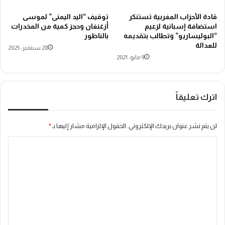
قادة الأحزاب المغربية تستنكر
توقيف “اليد اليمنى” لموسى
استضافة إسبانية لزعيم
أزغنغان وحجز كمية من المخدرات
“البوليساريو” وتطالب بتقديمه
بالناظور
للعدالة
28 سبتمبر، 2025
9 مايو، 2021
اترك تعليقاً
لن يتم نشر عنوان بريدك الإلكتروني.
الحقول الإلزامية مشار إليها بـ
*
ا
ل
ت
ع
ل
ي