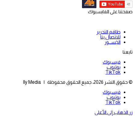
صفحتنا على الفايسبوك
طاقم التحرير
للاتصال بنا
الجَســور
تابعنا
فيسبوك
يوتيوب
‫TikTok
© حقوق النشر 2026، جميع الحقوق محفوظة | Ily Media
فيسبوك
يوتيوب
‫TikTok
زر الذهاب إلى الأعلى