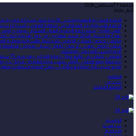
الجمعة 7 أغسطس 2026
أخبار عاجلة
النقابة المغربية المهنية لمبدعي الأغنية تقود مشاركة مغربية
الاعلام الإسبانية يثير المخاوف من مطالبة المغرب باسترجاع سبتة 
“الفن والراي” يختتم رحلته البصرية: الفنان التشكيلي ميلودي يونس
بعد أزمة سبتة.. الجزائر تحشد مهاجرين من دول افريقيا جنوب الص
مكناس تحتضن المنتدى الخامس للاستثمار والسياحة لمغاربة العا
مصدر حكومي مغربي: لا يمكن لقاض إسباني تقويض منظومة مكافح
أوروبا ليست الفردوس المفقود..
العمارتي: تأملات في واقع ومآل حماية اللاجئين بعد مرور 75 سنة على اعتماد الأمم المتحدة للاتفاقية الخاصة بوضع اللاجئين
برشلونة يضع المغربي أوناحي نصب عينيه لتعويض فرينكي دي يو
لقجع يشيد بقرار إنفانتينو ويؤكد أن برامج التنمية استفادت منها م
القائمة
بحث عن
الوضع المظلم
الرئيسية
سـيـاســة
اقـتـصــاد
مـجـتـمــع