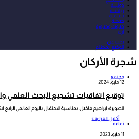
دولـيــة
ريـاضــة
ثـقـافــة
صـحــة
صـوت وصـورة
آراء
بحث عن
الوضع المظلم
شجرة الأركان
مجتمع
12 مايو، 2024
توقيع اتفاقيات تشجيع البحث العلمي وال
الصويرة: ابراهيم فاضل. بمناسبة الاحتفال باليوم العالمي الراب
أكمل القراءة »
ثقافة
11 مايو، 2023