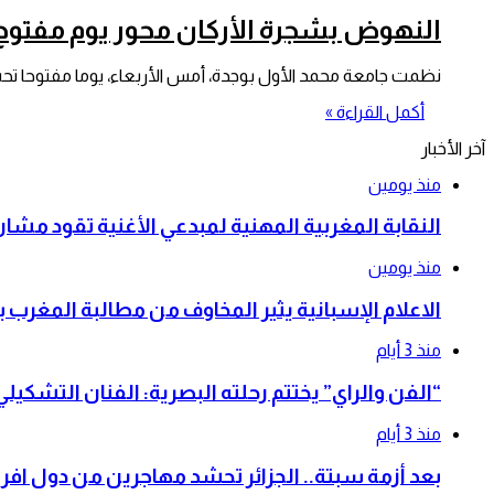
النهوض بشجرة الأركان محور يوم مفتوح 
نظمت جامعة محمد الأول بوجدة، أمس الأربعاء، يوما مفتوحا تح
أكمل القراءة »
آخر الأخبار
منذ يومين
النقابة المغربية المهنية لمبدعي الأغنية تقود م
منذ يومين
الاعلام الإسبانية يثير المخاوف من مطالبة المغرب 
منذ 3 أيام
“الفن والراي” يختتم رحلته البصرية: الفنان التشكي
منذ 3 أيام
بعد أزمة سبتة.. الجزائر تحشد مهاجرين من دول افري