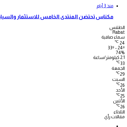
منذ 3 أيام
مكناس تحتضن المنتدى الخامس للاستثمار والسياحة
الطقس
Rabat
سماء صافية
℃
24
33º - 24º
74%
2.1 كيلومتر/ساعة
℃
33
الجمعة
℃
29
السبت
℃
26
الأحد
℃
25
الأثنين
℃
26
الثلاثاء
مقالات رأي