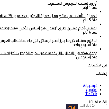
أوروبا ليست الفردوس المفقود..
منذ 4 أيام
العمارتي: تأملات في واقع ومآل حماية اللاجئين بعد مرور 75 سنة على اعتماد الأمم المتحدة للاتفاقية الخاصة بوضع اللاجئين
منذ 5 أيام
المغرب أمام مفترق طرق “العدل هو أساس الأمان مهما اختلفت 
منذ 6 أيام
الدكتور هشام كزوط يبرز أهم الرسائل التي جاء بها خطاب العرش.
منذ أسبوع واحد
وجدة..هذه هي الاحزاب التي قدمت مرشحيها لخوض انتخابات شتنبر 26
منذ أسبوعين
في الاكشاك
إعلانات
فيسبوك
يوتيوب
‫TikTok
إنضم لقناتنا