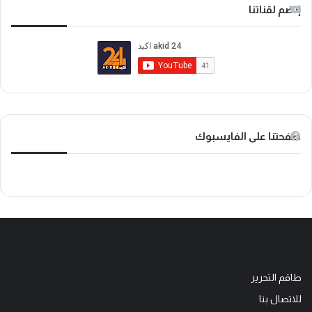
س
ت
i
إنضم لقناتنا
ب
ي
k
و
و
T
ك
ب
o
k
صفحتنا على الفايسبوك
طاقم التحرير
للاتصال بنا