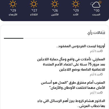
29
27
26
29
30
℃
℃
℃
℃
℃
السبت
الأحد
الأثنين
الثلاثاء
الأربعاء
مقالات رأي
أوروبا ليست الفردوس المفقود..
منذ 5 أيام
العمارتي: تأملات في واقع ومآل حماية اللاجئين
بعد مرور 75 سنة على اعتماد الأمم المتحدة
للاتفاقية الخاصة بوضع اللاجئين
منذ 6 أيام
المغرب أمام مفترق طرق “العدل هو أساس
الأمان مهما اختلفت الأوطان والأزمان”
منذ 7 أيام
الدكتور هشام كزوط يبرز أهم الرسائل التي جاء
بها خطاب العرش..