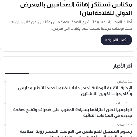
مكناس تستنكر إهانة الصحافيين بالمعرض
الدولي للفلاحة(بيان)
أدانت الفيدرالية المغربية لناشري الصحف بجهة فاس مكناس، من خلال بيان لها،
حيث توصلت جريدتنا بنسخة منه، الإهانة التي تعرض…
أكمل القراءة »
آخر الأخبار
منذ ساعتين
الإدارة التقنية الوطنية تصدر دليلا تنظيميا جديدا لتأطير مدارس
وأكاديميات تكوين الناشئين
منذ 3 ساعات
كولومبيا تعلن اعترافها بسيادة المغرب على صحرائه وتفتح صفحة
جديدة في العلاقات الثنائية
منذ 18 ساعة
رسوم التسجيل للموظفين في التوقيت الميسر رؤية إصلاحية
يقودها الوزير الميداوي وتجارب دولية تدعمها