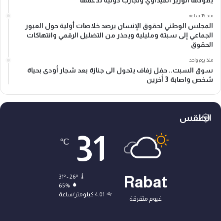
منذ 19 ساعة
المجلس الوطني لحقوق الإنسان يرصد خلاصات أولية حول العبور
الجماعي إلى سبتة ومليلية ويحذر من التضليل الرقمي وانتهاكات
الحقوق
منذ يوم واحد
سوق السبت.. حفل زفاف يتحول الى جنازة بعد شجار أودى بحياة
شخص واصابة 3 أخرين
الطقس
31
℃
31º - 26º
Rabat
65%
4.01 كيلومتر/ساعة
غيوم متفرقة