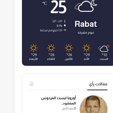
25
℃
32º - 23º
Rabat
83%
1.51 كيلومتر/ساعة
غيوم متفرقة
29
26
26
29
32
℃
℃
℃
℃
℃
السبت
الأحد
الأثنين
الثلاثاء
الأربعاء
مقالات رأي
أوروبا ليست الفردوس
المفقود..
منذ 5 أيام