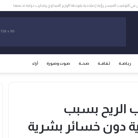
سان يرصد خلاصات أولية حول العبور الجماعي إلى سبتة ومليلية ويحذر من التضليل الرقم
ريـاضــة
ثـقـافــة
صـحــة
صـوت وصـورة
آراء
اب الريح بسبب
ة دون خسائر بشرية