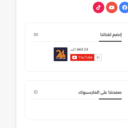
ف
ي
ي
و
T
س
ت
i
إنضم لقناتنا
ب
ي
k
و
و
T
ك
ب
o
k
صفحتنا على الفايسبوك