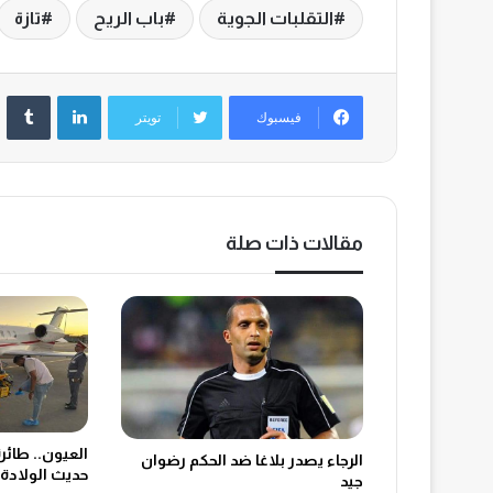
التقلبات الجوية
باب الريح
تازة
لينكدإن
‏Tumblr
فيسبوك
تويتر
مقالات ذات صلة
العيون.. طائر
الرجاء يصدر بلاغا ضد الحكم رضوان
حديث الولادة 
جيد