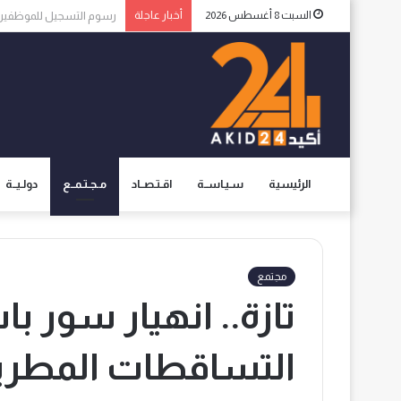
السبت 8 أغسطس 2026
أخبار عاجلة
المجلس الوطني لحقوق الإن
الرئيسية
سـيـاســة
اقـتـصــاد
مـجـتـمــع
دولـيــة
مجتمع
تازة.. انهيار سور ب
التساقطات المطري