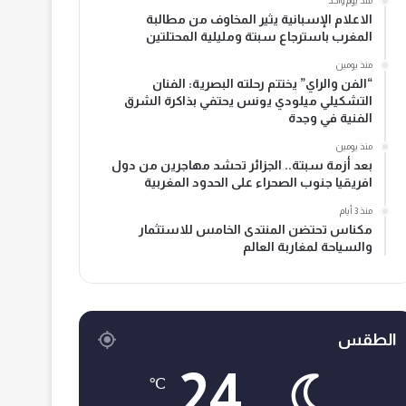
منذ يوم واحد
الاعلام الإسبانية يثير المخاوف من مطالبة
المغرب باسترجاع سبتة ومليلية المحتلتين
منذ يومين
“الفن والراي” يختتم رحلته البصرية: الفنان
التشكيلي ميلودي يونس يحتفي بذاكرة الشرق
الفنية في وجدة
منذ يومين
بعد أزمة سبتة.. الجزائر تحشد مهاجرين من دول
افريقيا جنوب الصحراء على الحدود المغربية
منذ 3 أيام
مكناس تحتضن المنتدى الخامس للاستثمار
والسياحة لمغاربة العالم
الطقس
24
℃