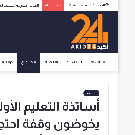
الجمعة 7 أغسطس 2026
أخبار عاجلة
الاعلام الإسبانية يثير ال
الرئيسية
سـيـاســة
اقـتـصــاد
مـجـتـمــع
دولـيــة
مجتمع
أساتذة التعليم الأ
يخوضون وقفة احتجاج