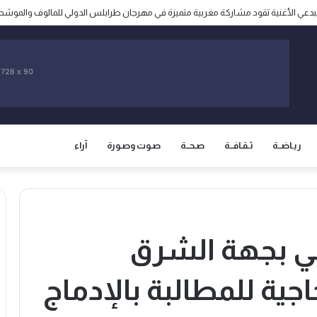
مخاوف من مطالبة المغرب باسترجاع سبتة ومليلية المحتلتين
ريـاضــة
ثـقـافــة
صـحــة
صـوت وصـورة
آراء
ولي بجهة الشرق
ية للمطالبة بالإدماج