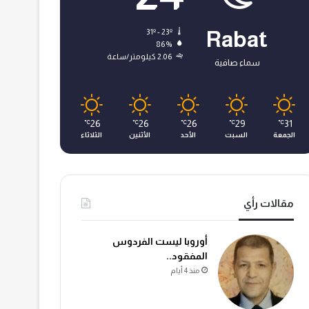
31º - 23º
Rabat
86%
2.06 كيلومتر/ساعة
سماء صافية
26
26
26
29
31
℃
℃
℃
℃
℃
الجمعة
السبت
الأحد
الأثنين
الثلاثاء
مقالات رأي
أوروبا ليست الفردوس
المفقود..
منذ 4 أيام