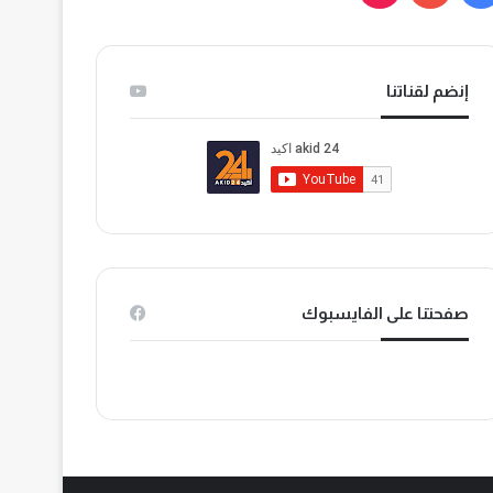
ي
و
T
س
ت
i
إنضم لقناتنا
ب
ي
k
و
و
T
ك
ب
o
k
صفحتنا على الفايسبوك